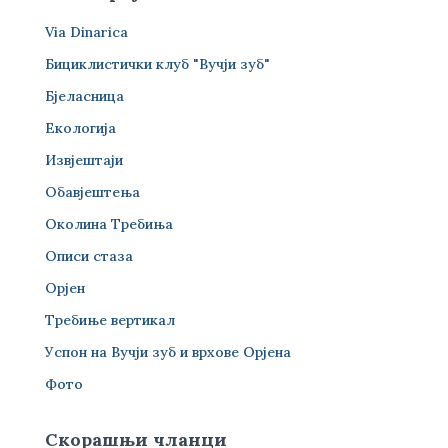
Via Dinarica
Бициклистички клуб "Вучји зуб"
Бјеласница
Екологија
Извјештаји
Обавјештења
Околина Требиња
Описи стаза
Орјен
Требиње вертикал
Успон на Вучји зуб и врхове Орјена
Фото
Скорашњи чланци