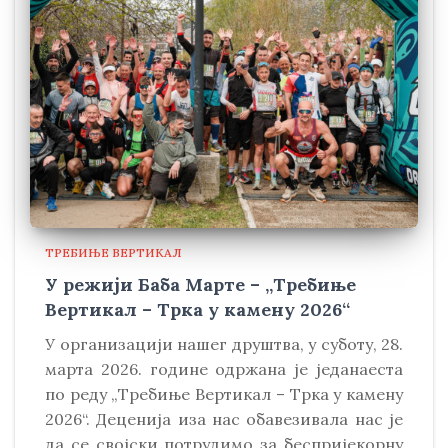
ТРЕБИЊЕ ВЕРТИКАЛ
У режији Баба Марте – „Требиње
Вертикал – Трка у камену 2026“
У организацији нашег друштва, у суботу, 28.
марта 2026. године одржана је једанаеста
по реду „Требиње Вертикал – Трка у камену
2026“. Деценија иза нас обавезивала нас је
да се својски потрудимо за беспријекорну