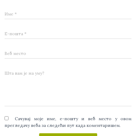
Име
*
Е-пошта
*
Веб место
Шта вам је на уму?
Сачувај моје име, е-пошту и веб место у овом
прегледачу веба за следећи пут када коментаришем.