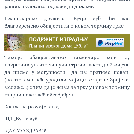
јавних окупљања, одлаже до даљњег.  
Планинарско друштво „Вучји зуб“ ће вас 
благовремено обавјестити о новом термину трке.
Такође обавјештавамо такмичаре који су 
извршили уплате за пуни стртни пакет до 2 марта, 
да нисмо у могућности  да им вратимо новац, 
(пошто смо већ урадили мајице, стартне бројеве, 
медаље…) с тим да је њима за трку у новом термину 
старни пакет већ обезбјеђен.
 Хвала на разумјевању,
 ПД „Вучји зуб“
 ДА СМО ЗДРАВО!