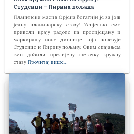
Студенци – Пирина пољана
Планински масив Орјена богатији је за још
једну планинарску стазу! Успјешно смо
привели крају радове на просијецању и
маркирању нове дионице која повезује
Студенце и Пирину пољану. Овим спајањем
смо добили прелијепу шетачку кружну
стазу
Прочитај више…