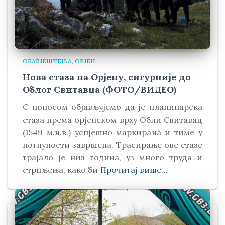
ОБАВЈЕШТЕЊА
ОРЈЕН
Нова стаза на Орјену, сигурније до
Облог Свитавца (ФОТО/ВИДЕО)
С поносом објављујемо да је планинарска
стаза према орјенском врху Обли Свитавaц
(1549 м.н.в.) успјешно маркирана и тиме у
потпуности завршена. Трасирање ове стазе
трајало је низ година, уз много труда и
стрпљења, како би
Прочитај више…