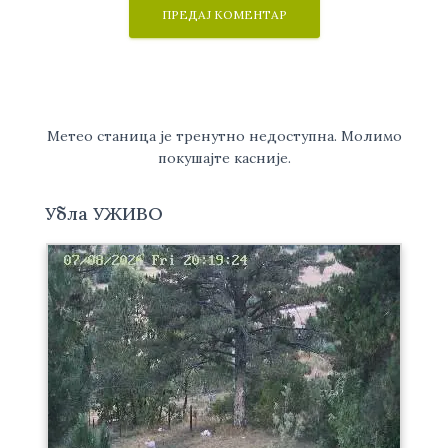
Метео станица је тренутно недоступна. Молимо
покушајте касније.
Убла УЖИВО