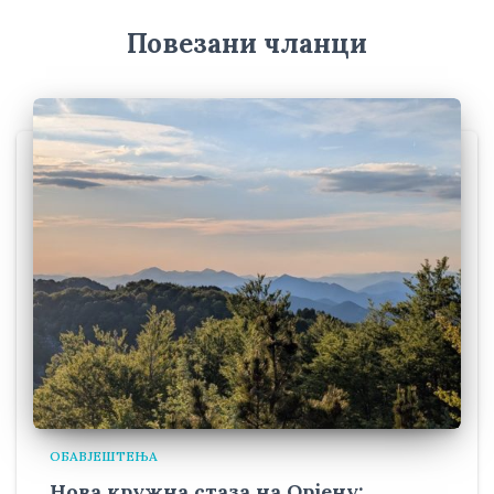
Повезани чланци
ОБАВЈЕШТЕЊА
Нова кружна стаза на Орјену: