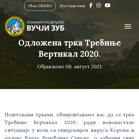
Убла УЖИВО
Постани члан
ПРИК
Одложена трка Требиње
Вертикал 2020.
Објављено
08. август 2021
Поштовани тркачи, обавјештавамо вас да се трка 
Требиње Вертикал 2020, ради новонастале 
ситуације у вези са епидемијом вируса Корона и 
одлуке Владе Републике Српске  о забрани свих 