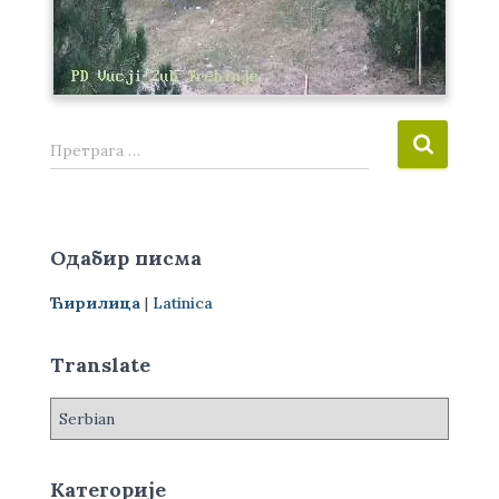
П
Претрага …
р
е
т
р
Одабир писма
а
г
Ћирилица
|
Latinica
а
з
а
Translate
:
Категорије