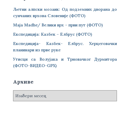
Љетни алпски мозаик: Од подземних дворана до
сунчаних врхова Словеније (ФОТО)
Maja Madhe/ Велики врх – први пут (ФОТО)
Експедиција: Казбек – Елбрус (ФОТО)
Експедиција- Казбек- Елбрус. Херцеговачки
планинари из прве руке
Утисци са Волујака и Трновачког Дурмитора
(ФОТО-ВИДЕО-GPX)
Архиве
А
р
х
и
в
е