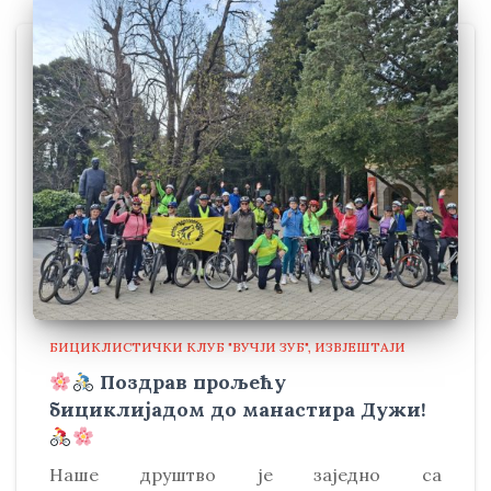
БИЦИКЛИСТИЧКИ КЛУБ "ВУЧЈИ ЗУБ"
ИЗВЈЕШТАЈИ
Поздрав прољећу
бициклијадом до манастира Дужи!
Наше друштво је заједно са