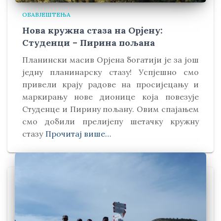
ОБАВЈЕШТЕЊА
Нова кружна стаза на Орјену:
Студенци – Пирина пољана
Планински масив Орјена богатији је за још
једну планинарску стазу! Успјешно смо
привели крају радове на просијецању и
маркирању нове дионице која повезује
Студенце и Пирину пољану. Овим спајањем
смо добили прелијепу шетачку кружну
стазу
Прочитај више…