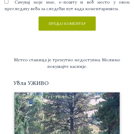
Сачувај моје име, е-пошту и веб место у овом
прегледачу веба за следећи пут када коментаришем.
Метео станица је тренутно недоступна. Молимо
покушајте касније.
Убла УЖИВО