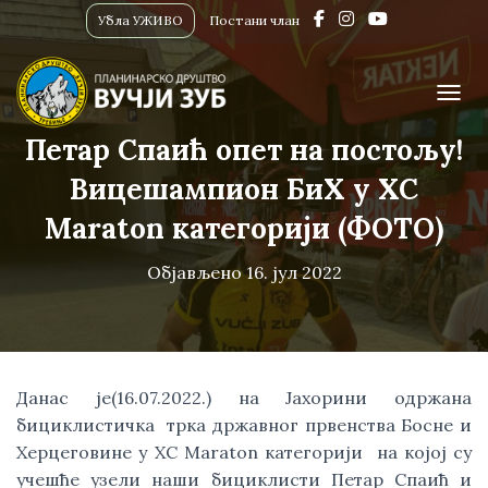
Убла УЖИВО
Постани члан
ПРИК
Петар Спаић опет на постољу!
Вицешампион БиХ у XC
Мaraton категорији (ФОТО)
Објављено
16. јул 2022
Данас је(16.07.2022.) на Јахорини одржана
бициклистичка трка државног првенства Босне и
Херцеговине у ХС Мaraton категорији на којој су
учешће узели наши бициклисти Петар Спаић и