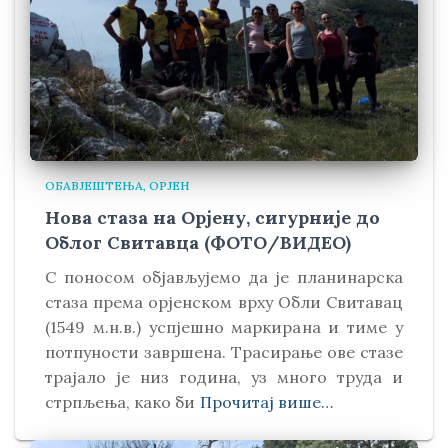
ОБАВЈЕШТЕЊА
ОРЈЕН
Нова стаза на Орјену, сигурније до
Облог Свитавца (ФОТО/ВИДЕО)
С поносом објављујемо да је планинарска
стаза према орјенском врху Обли Свитавaц
(1549 м.н.в.) успјешно маркирана и тиме у
потпуности завршена. Трасирање ове стазе
трајало је низ година, уз много труда и
стрпљења, како би
Прочитај више…