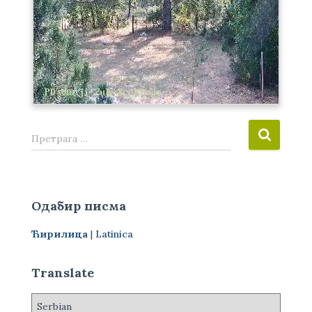
П
Претрага …
р
е
т
р
Одабир писма
а
г
Ћирилица
|
Latinica
а
з
а
Translate
: