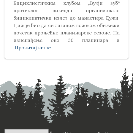
Бициклистичким клубом „Вучји зуб“
протеклог викенда организовало
бициклиатички излет до манастира Дужи.
Циљ је био да се лаганом вожњом обиљежи
почетак прољећне планинарске сезоне. На
изненађење око 30 планинара и
Прочитај више…