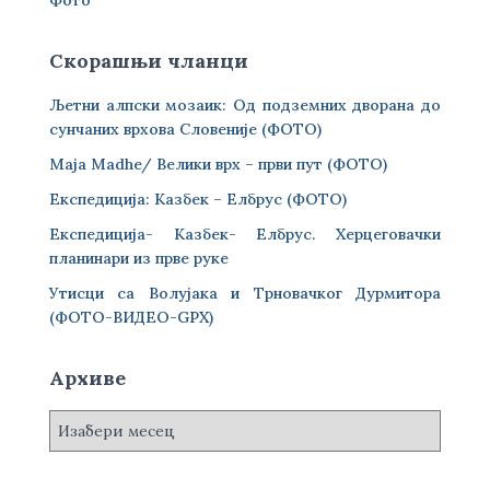
Скорашњи чланци
Љетни алпски мозаик: Од подземних дворана до
сунчаних врхова Словеније (ФОТО)
Maja Madhe/ Велики врх – први пут (ФОТО)
Експедиција: Казбек – Елбрус (ФОТО)
Експедиција- Казбек- Елбрус. Херцеговачки
планинари из прве руке
Утисци са Волујака и Трновачког Дурмитора
(ФОТО-ВИДЕО-GPX)
Архиве
А
р
х