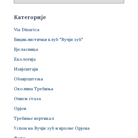
Категорије
Via Dinarica
Бициклистички клуб "Вучји зуб"
Бјеласница
Екологија
Извјештаји
Обавјештења
Околина Требиња
Описи стаза
Орјен
Требиње вертикал
Успон на Вучји зуб и врхове Орјена
Фото