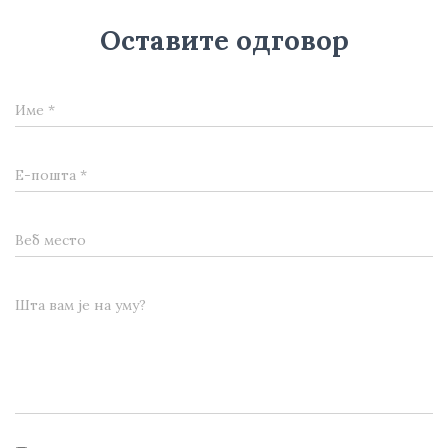
Оставите одговор
Име
*
Е-пошта
*
Веб место
Шта вам је на уму?