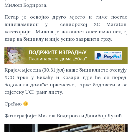
Милош Бодирога.
Петар је освојио друго мјесто и тиме постао
вицешампион у сениорској ХС Мaraton
категорији. Милош је нажалост опет имао пех, тј
квар на бициклу и није успио завршити трку.
Крајем мјесеца (30.31 јул) наше бициклисте очекују
ХСО трке у Бихаћу и Козари гдје ће се поред
бодова за домаће првенство, трке бодовати и за
свјетску UCI ранг листу.
Срећно
Фотографије: Милош Бодирога и Далибор Лукић