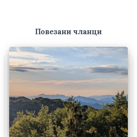
и
в
е
Повезани чланци