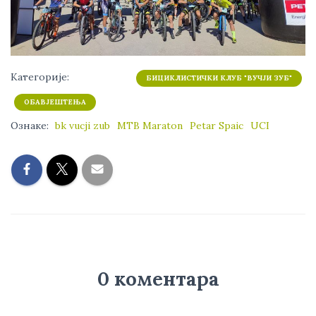
Категорије:
БИЦИКЛИСТИЧКИ КЛУБ "ВУЧЈИ ЗУБ"
ОБАВЈЕШТЕЊА
Ознаке:
bk vucji zub
MTB Maraton
Petar Spaic
UCI
0 коментара