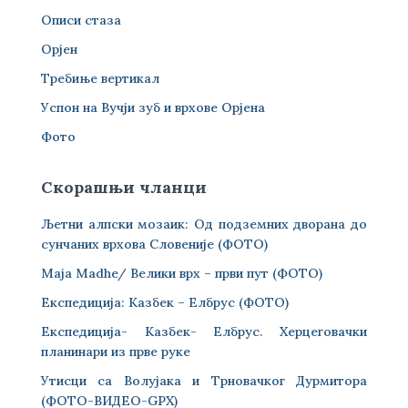
Описи стаза
Орјен
Требиње вертикал
Успон на Вучји зуб и врхове Орјена
Фото
Скорашњи чланци
Љетни алпски мозаик: Од подземних дворана до
сунчаних врхова Словеније (ФОТО)
Maja Madhe/ Велики врх – први пут (ФОТО)
Експедиција: Казбек – Елбрус (ФОТО)
Експедиција- Казбек- Елбрус. Херцеговачки
планинари из прве руке
Утисци са Волујака и Трновачког Дурмитора
(ФОТО-ВИДЕО-GPX)