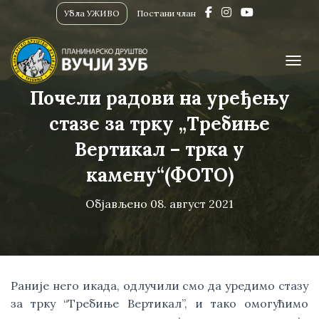
Убла УЖИВО
Постани члан
ПРИК
Почели радови на уређењу
стазе за трку „Требиње
Вертикал – трка у
камену“(ФОТО)
Објављено
08. август 2021
Раније него икада, одлучили смо да уредимо стазу 
за трку “Требиње Вертикал”, и тако омогућимо 