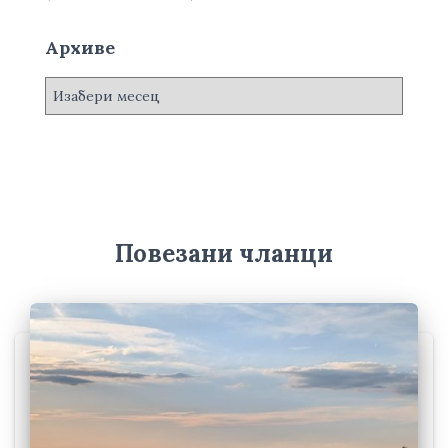
Архиве
А
р
х
и
в
е
Повезани чланци