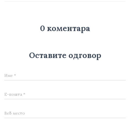
0 коментара
Оставите одговор
Име
*
Е-пошта
*
Веб место