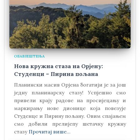
ОБАВЈЕШТЕЊА
Нова кружна стаза на Орјену:
Студенци – Пирина пољана
Планински масив Орјена богатији је за још
једну планинарску стазу! Успјешно смо
привели крају радове на просијецању и
маркирању нове дионице која повезује
Студенце и Пирину пољану. Овим спајањем
смо добили прелијепу шетачку кружну
стазу
Прочитај више…