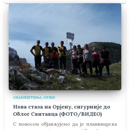
ОБАВЈЕШТЕЊА
ОРЈЕН
Нова стаза на Орјену, сигурније до
Облог Свитавца (ФОТО/ВИДЕО)
С поносом објављујемо да је планинарска