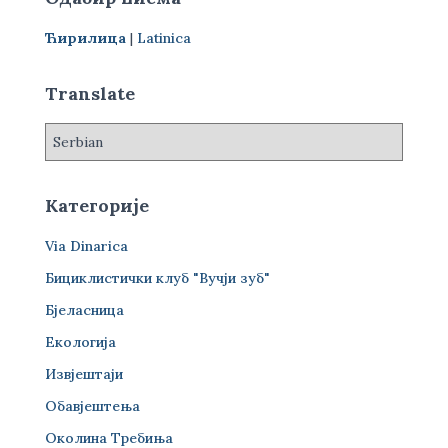
а
г
Ћирилица
|
Latinica
а
з
а
Translate
:
Категорије
Via Dinarica
Бициклистички клуб "Вучји зуб"
Бјеласница
Екологија
Извјештаји
Обавјештења
Околина Требиња