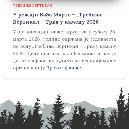
ТРЕБИЊЕ ВЕРТИКАЛ
У режији Баба Марте – „Требиње
Вертикал – Трка у камену 2026“
У организацији нашег друштва, у суботу, 28.
марта 2026. године одржана је једанаеста
по реду „Требиње Вертикал – Трка у камену
2026“. Деценија иза нас обавезивала нас је
да се својски потрудимо за беспријекорну
организацију
Прочитај више…