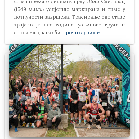
стаза према орјенском врху Обли Свитавaц
(1549 м.н.в.) успјешно маркирана и тиме у
потпуности завршена. Трасирање ове стазе
трајало је низ година, уз много труда и
стрпљења, како би
Прочитај више…