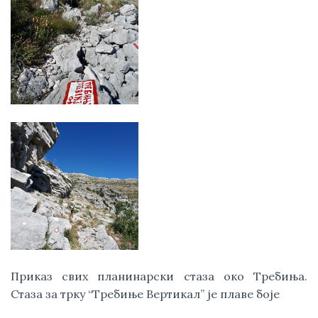
Приказ свих планинарски стаза око Требиња. 
Стаза за трку “Требиње Вертикал” је плаве боје