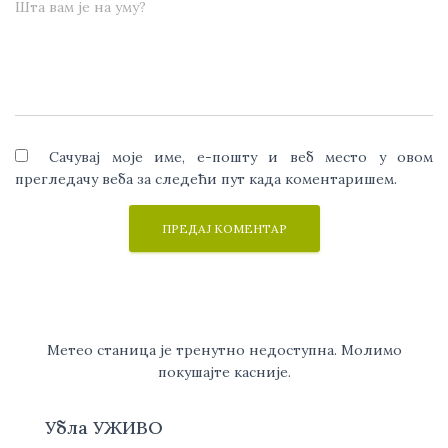
Шта вам је на уму?
Сачувај моје име, е-пошту и веб место у овом
прегледачу веба за следећи пут када коментаришем.
Метео станица је тренутно недоступна. Молимо
покушајте касније.
Убла УЖИВО