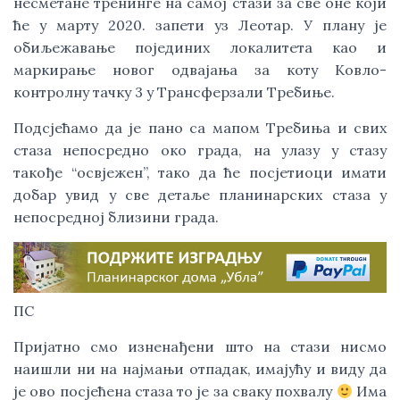
несметане тренинге на самој стази за све оне који 
ће у марту 2020. запети уз Леотар. У плану је 
обиљежавање појединих локалитета као и 
маркирање новог одвајања за коту Ковло- 
контролну тачку 3 у Трансферзали Требиње. 
Подсјећамо да је пано са мапом Требиња и свих 
стаза непосредно око града, на улазу у стазу  
такође “освјежен”, тако да ће посјетиоци имати 
добар увид у све детаље планинарских стаза у 
непосредној близини града.
ПС
Пријатно смо изненађени што на стази нисмо 
наишли ни на најмањи отпадак, имајућу и виду да 
је ово посјећена стаза то је за сваку похвалу 
 Има 