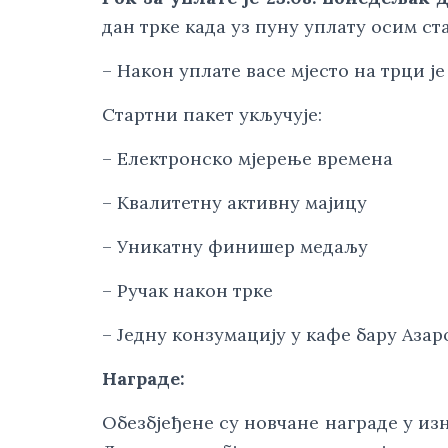
дан трке када уз пуну уплату осим ста
– Након уплате васе мјесто на трци је
Стартни пакет укључује:
– Електронско мјерење времена
– Kвалитетну активну мајицу
– Уникатну финишер медаљу
– Ручак након трке
– Једну конзумацију у кафе бару Азар
Награде: 
Обезбјеђене су новчане награде у изн