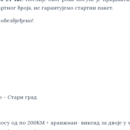
ртног броја, не гарантујемо стартни пакет.
 обезбјеђено!
о – Стари град
осу од по 200KМ + аранжман- викенд за двоје у х