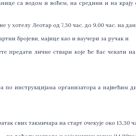
анице са водом и воћем, на средини и на крају с
 у хотелу Леотар од 7,30 час. до 9,00 час. на дан
артни бројеви, мајице као и ваучери за ручак и
те предати личне ствари које ће Вас чекати на
а по инструкцијама организатора а највећим ди
атак свих такмичара на старт очекује око 13,30 ча