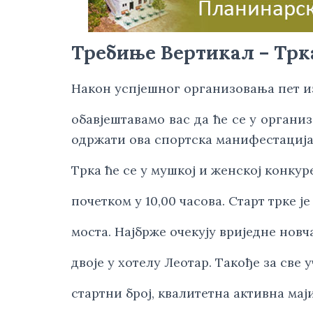
Требиње Вертикал – Трка
Након успјешног организовања пет из
обавјештавамо вас да ће се у органи
одржати ова спортска манифестација
Трка ће се у мушкој и женској конкур
почетком у 10,00 часова. Старт трке
моста. Најбрже очекују вриједне новча
двоје у хотелу Леотар. Такође за све 
стартни број, квалитетна активна ма