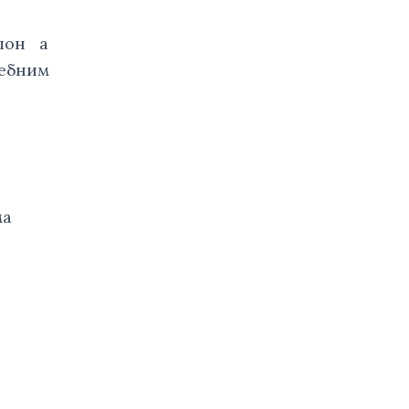
он а 
ебним 
ма