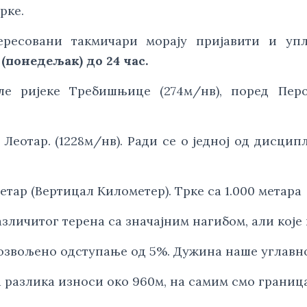
рке.
ресовани такмичари морају пријавити и упла
 (понедељак) до 24 час.
ле ријеке Требишњице (274м/нв), поред Перо
Леотар. (1228м/нв). Ради се о једној од дисципл
тар (Вертицал Kилометер). Трке са 1.000 метара
зличитог терена са значајним нагибом, али које
дозвољено одступање од 5%. Дужина наше углавн
а разлика износи око 960м, на самим смо границ