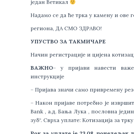
један Ветикал 
Надамо се да ће трка у камену и ове
региона, ДА СМО ЗДРАВО!
УПУСТВО ЗА ТАKМИЧАРЕ
Начин регистрације и цијена котизац
ВАЖНО
– у пријави навести важе
инструкције
– Пријава значи само привремену рез
– Након пријаве потребно је извршит
Bank , а.д. Бања Лука , пословна јед
зуб“. Сврха уплате: Kотизација за трк
Рок за уплате је 23.08. понедељак д