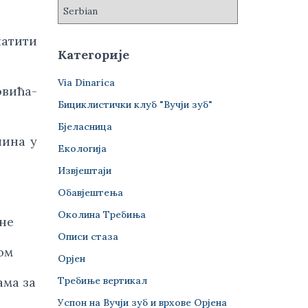
тити 
Категорије
Via Dinarica
вића-
Бициклистички клуб "Вучји зуб"
Бјеласница
ина у 
Екологија
Извјештаји
Обавјештења
Околина Требиња
 не
Описи стаза
ом
Орјен
Требиње вертикал
ама за
Успон на Вучји зуб и врхове Орјена