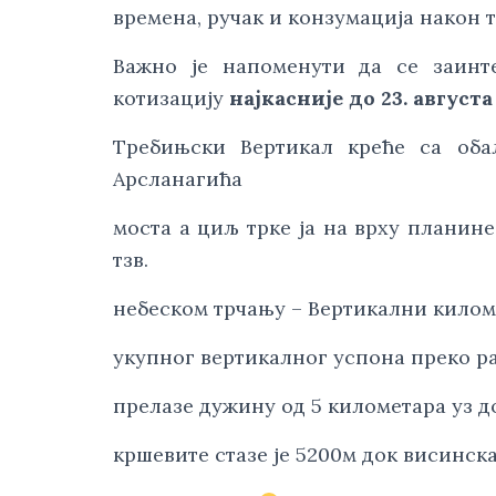
времена, ручак и конзумација након т
Важно је напоменути да се заинте
котизацију 
најкасније до 23. августа
Требињски Вертикал креће са оба
Арсланагића
моста а циљ трке ја на врху планине 
тзв.
небеском трчању – Вертикални киломе
укупног вертикалног успона преко ра
прелазе дужину од 5 километара уз 
кршевите стазе је 5200м док висинск