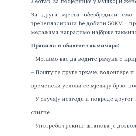
Леотар, за побједнике у мушкој и женс
За друга мјеста обезбједили смо
трећепласирани ће добити 50KМ + пр
медаљама наградимо најбрже такмичар
Правила и обавезе такмичара:
– Молимо вас да водите рачуна о при
– Поштујте друге тркаче, волонтере и
временски услови се мјењају брзо, но
– У случају незгоде и повреде другог
стигне
– Употреба трекинг штапова је дозво