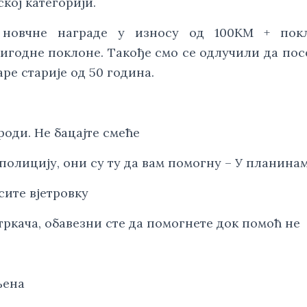
кој категорији.
 новчне награде у износу од 100KМ + покл
игодне поклоне. Такође смо се одлучили да пос
е старије од 50 година.
роди. Не бацајте смеће
 полицију, они су ту да вам помогну – У планина
сите вјетровку
 тркача, обавезни сте да помогнете док помоћ не
љена