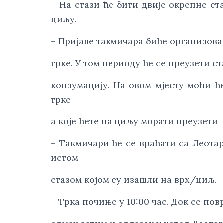
– На стази ће бити двије окрепне ст
циљу.
– Пријаве такмичара биће организоване
трке. У том периоду ће се преузети ст
конзумацију. На овом мјесту моћи ће
трке
а које ћете на циљу морати преузети
– Такмичари ће се враћати са Леотар
истом
стазом којом су изашли на врх/циљ.
– Трка почиње у 10:00 час. Док се повр