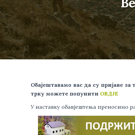
В
Обајештавамо вас да су пријаве за 
трку можете попунити 
ОВДЈЕ
У наставку обавјештења преносимо ра