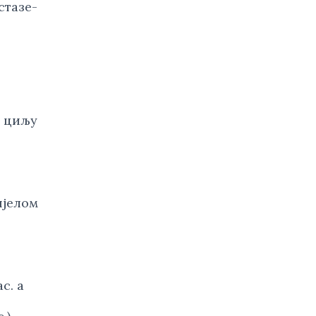
тазе- 
 циљу 
јелом 
с. а