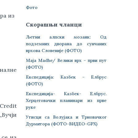
Фото
ра из
Скорашњи чланци
Љетни алпски мозаик: Од
подземних дворана до сунчаних
врхова Словеније (ФОТО)
Maja Madhe/ Велики врх – први пут
(ФОТО)
алне 
Експедиција: Казбек – Елбрус
(ФОТО)
Експедиција- Казбек- Елбрус.
Херцеговачки планинари из прве
redit 
руке
Вучји 
Утисци са Волујака и Трновачког
Дурмитора (ФОТО-ВИДЕО-GPX)
се на 