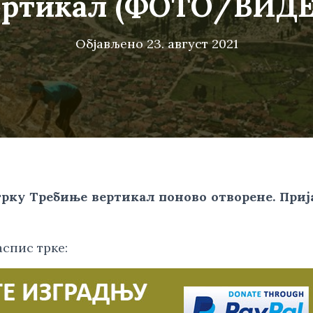
ертикал (ФОТО/ВИДЕ
Објављено
23. август 2021
трку Требиње вертикал поново отворене. Прија
спис трке: