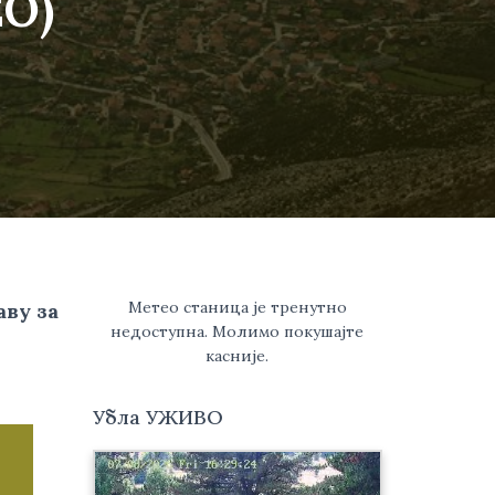
О)
Метео станица је тренутно
ву за 
недоступна. Молимо покушајте
касније.
Убла УЖИВО