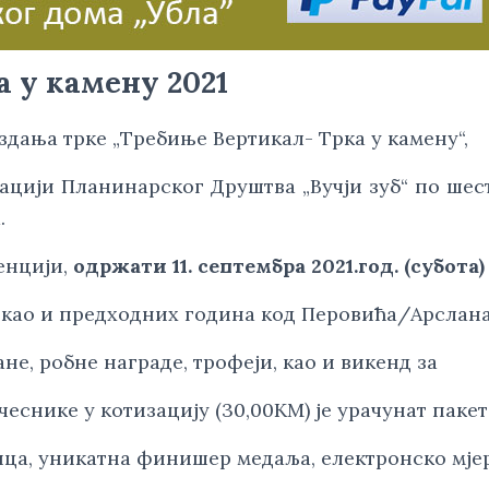
 у камену 2021
дања трке „Требиње Вертикал- Трка у камену“,
зацији Планинарског Друштва „Вучји зуб“ по шест
.
енцији, 
одржати 11. септембра 2021.год. (субота)
 је као и предходних година код Перовића/Арслан
не, робне награде, трофеји, као и викенд за
учеснике у котизацију (30,00KМ) је урачунат пакет
јица, уникатна финишер медаља, електронско мј