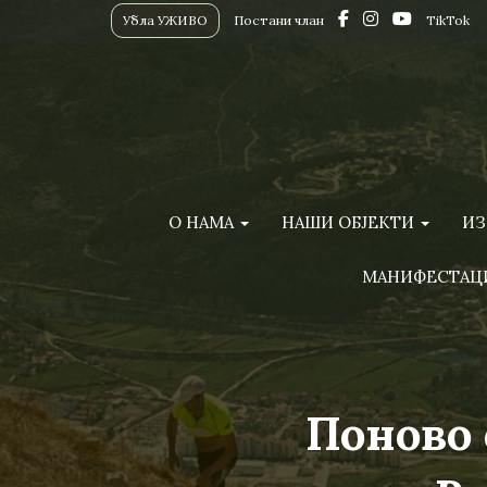
Убла УЖИВО
Постани члан
TikTok
О НАМА
НАШИ ОБЈЕКТИ
ИЗ
МАНИФЕСТАЦ
Поново 