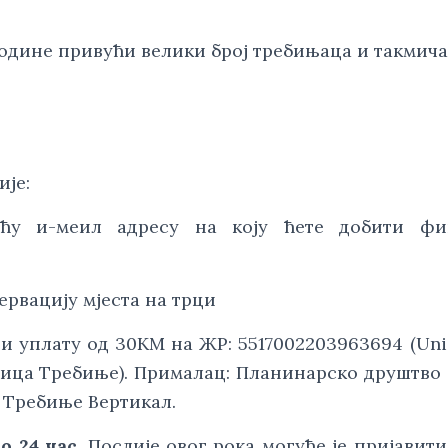
 године привући велики број требињаца и такмича
ије:
ћу и-меил адресу на коју ћете добити фин
ервацију мјеста на трци
и уплату од 30KМ на ЖР: 5517002203963694 (UniC
иница Требиње). Прималац: Планинарско друштво „
у Требиње Вертикал.
о 24 час
. Послије овог рока могуће је пријавити 