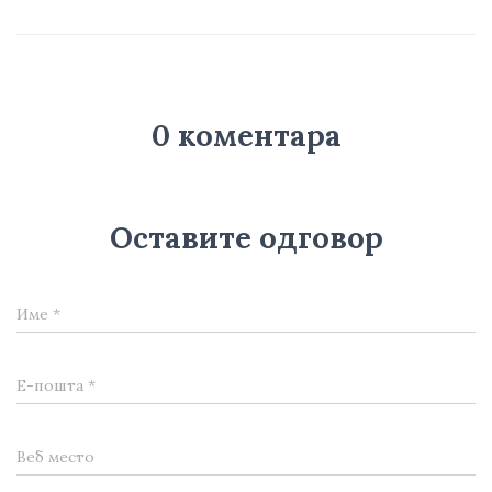
0 коментара
Оставите одговор
Име
*
Е-пошта
*
Веб место