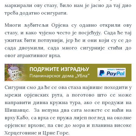
маркирали ову стазу, било нам је јасно да тај дио
треба додатно осигурати.
Многи љубитељи Орјена су одавно открили ову
стазу, и како чујемо често је посјећују. Сада ће тај
ужитак бити потпунији, јер ће и они који су се до
сада двоумили, сада много сигурније стићи до
овог атрактивног врха.
Сигурни смо да ће се ова стаза највише походити у
мрежи орјенских рута, а поготово што се може
направити дивна кружна тура, ако се продужи на
Шишавце. За непуна два сата можете се наћи на
врху Кабо, са врха се пружа лијеп поглед на околне
орјенске врхове, па све до мора и планина високе
Херцеговине и Црне Горе.