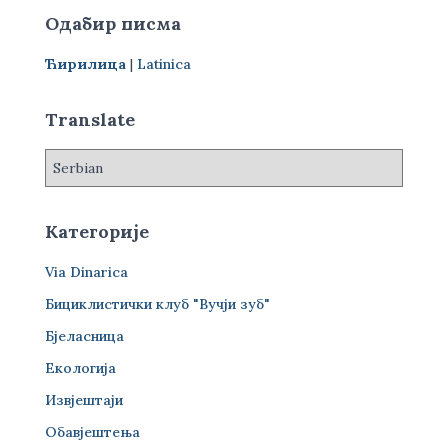
р
Одабир писма
а
г
Ћирилица
|
Latinica
а
з
а
Translate
:
Категорије
Via Dinarica
Бициклистички клуб "Вучји зуб"
Бјеласница
Екологија
Извјештаји
Обавјештења