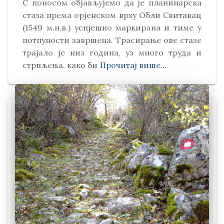
С поносом објављујемо да је планинарска
стаза према орјенском врху Обли Свитавaц
(1549 м.н.в.) успјешно маркирана и тиме у
потпуности завршена. Трасирање ове стазе
трајало је низ година, уз много труда и
стрпљења, како би
Прочитај више…