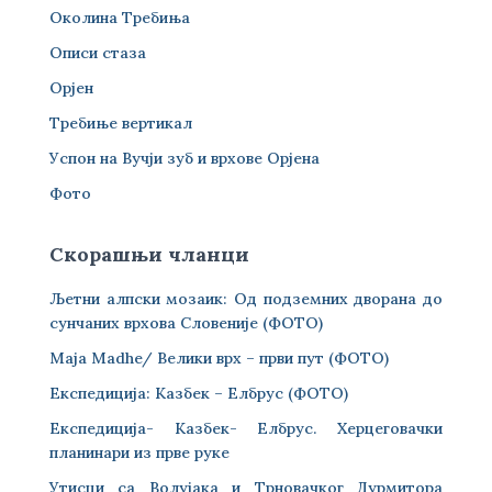
Околина Требиња
Описи стаза
Орјен
Требиње вертикал
Успон на Вучји зуб и врхове Орјена
Фото
Скорашњи чланци
Љетни алпски мозаик: Од подземних дворана до
сунчаних врхова Словеније (ФОТО)
Maja Madhe/ Велики врх – први пут (ФОТО)
Експедиција: Казбек – Елбрус (ФОТО)
Експедиција- Казбек- Елбрус. Херцеговачки
планинари из прве руке
Утисци са Волујака и Трновачког Дурмитора