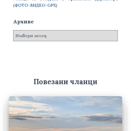
(ФОТО-ВИДЕО-GPX)
Архиве
А
р
х
и
в
е
Повезани чланци