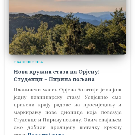
ОБАВЈЕШТЕЊА
Нова кружна стаза на Орјену:
Студенци – Пирина пољана
Планински масив Орјена богатији је за још
једну планинарску стазу! Успјешно смо
привели крају радове на просијецању и
маркирању нове дионице која повезује
Студенце и Пирину пољану. Овим спајањем
смо добили прелијепу шетачку кружну
стазу
Прочитај више…