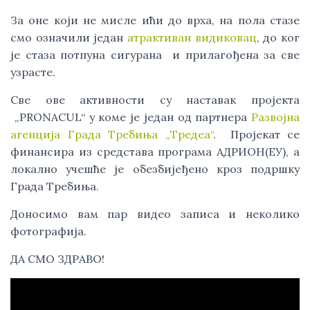
За оне који не мисле ићи до врха, на пола стазе
смо означили један
атрактиван видиковац
, до ког
је стаза потпуна сигурана и прилагођена за све
узрасте.
Све ове активности су наставак пројекта
„PRONACUL“ у коме је један од партнера
Развојна
агенција Града Требиња „Тредеа“
. Пројекат се
финансира из средстава програма АДРИОН(ЕУ), а
локално учешће је обезбијеђено кроз подршку
Града Требиња.
Доносимо вам пар видео записа и неколико
фотографија.
ДА СМО ЗДРАВО!