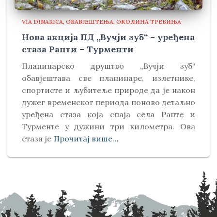
VIA DINARICA
ОБАВЈЕШТЕЊА
ОКОЛИНА ТРЕБИЊА
Нова акција ПД „Вучји зуб“ – уређена
стаза Рапти – Турменти
Планинарско друштво „Вучји зуб“
обавјештава све планинаре, излетнике,
спортисте и љубитеље природе да је након
дужег временског периода поново детаљно
уређена стаза која спаја села Рапте и
Турменте у дужини три километра. Ова
стаза је
Прочитај више…