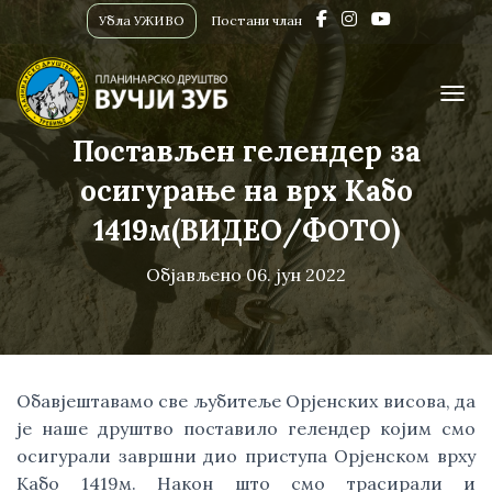
Убла УЖИВО
Постани члан
ПРИК
Постављен гелендер за
осигурање на врх Кабо
1419м(ВИДЕО/ФОТО)
Објављено
06. јун 2022
Обавјештавамо све љубитеље Орјенских висова, да
је наше друштво поставило гелендер којим смо
осигурали завршни дио приступа Орјенском врху
Кабо 1419м. Након што смо трасирали и