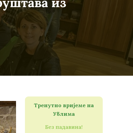
руштава из
Тренутно вријеме на
Ублима
Без падавина!