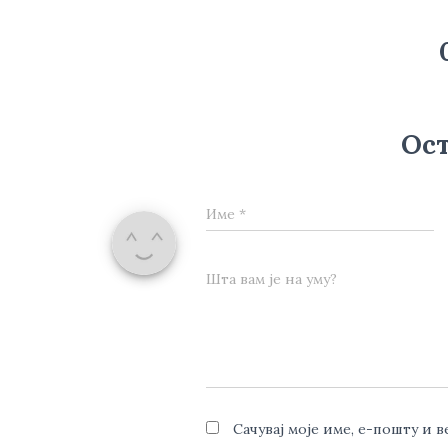
Ост
Име
*
Шта вам је на уму?
Сачувај моје име, е-пошту и 