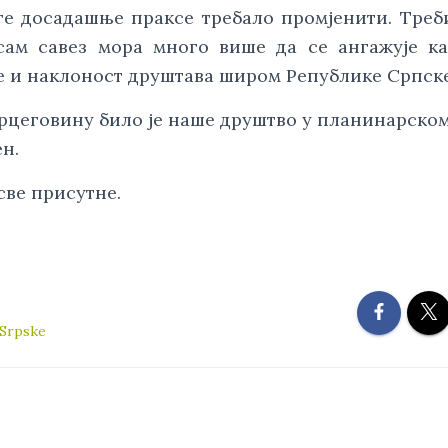
ге досадашње праксе требало промјенити. Тре
сам савез мора много више да се ангажује к
 и наклоност друштава широм Републике Српске
рцеговину било је наше друштво у планинарско
н.
све присутне.
 Srpske