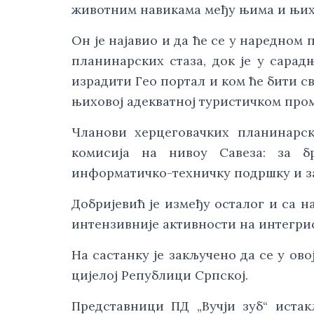
животним навикама међу њима и њи
Он је најавио и да ће се у наредно
планинарских стаза, док је у сара
израдити Гео портал и ком ће бити с
њиховој адекватној туристичком про
Чланови херцеговачких планинарс
комисија на нивоу Савеза: за б
информатичко-техничку подршку и за
Добријевић је између осталог и са 
интензивније активности на интегри
На састанку је закључено да се у ов
цијелој Републици Српској.
Представници ПД „Вучји зуб“ истак