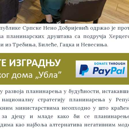
публике Српске Нено Добријевић одржао је про
а планинарских друштава са подручја Херцег
и из Требиња, Билеће, Гацка и Невесиња.
ју развоја планинарења у будућности, истакавши
у националну стратегију планинарења у Репу
ежним министарствима неопходно у што краће
 за дјецу и младе како би се планинарењ
дима као најбоља алтернатива негативним мо