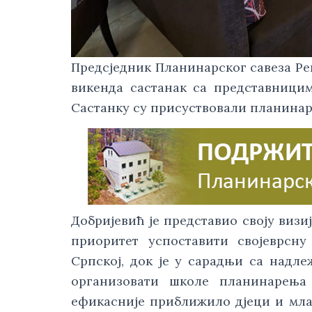
Предсједник Планинарског савеза Ре
викенда састанак са представницим
Састанку су присуствовали планинар
Добријевић је представио своју визи
приоритет успоставити својеврсн
Српској, док је у сарадњи са надл
организовати школе планинарења
ефикасније приближило дјеци и мла