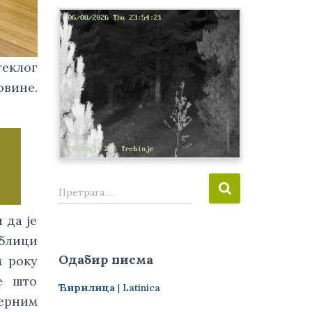
теклог
овине.
П
Претрага …
р
е
 да је
т
блици
р
Одабир писма
м року
а
г
е што
Ћирилица
|
Latinica
а
дерним
з