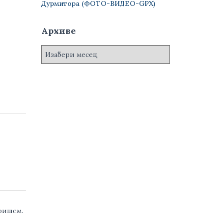
Дурмитора (ФОТО-ВИДЕО-GPX)
Архиве
А
р
х
и
в
е
аришем.