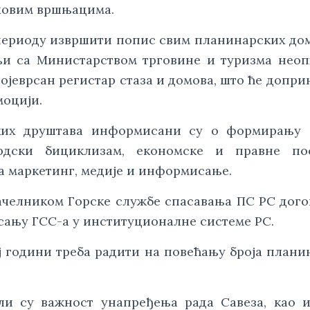
ховим вршњацима.
м периоду извршити попис свим планинарских до
дњи са Министарством трговине и туризма нео
војеврсан регистар стаза и домова, што ће допри
моцији.
ких друштава информисани су о формирању 
рдски бициклизам, економске и правне пос
 маркетинг, медије и информисање.
начелником Горске службе спасавања ПС РС дог
сању ГСС-а у институционалне системе РС.
ој години треба радити на повећању броја плани
ли су важност унапређења рада Савеза, као 