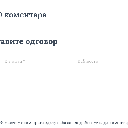
0 коментара
авите одговор
Е-пошта
*
Веб место
веб место у овом прегледачу веба за следећи пут када комент