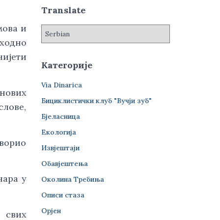
а
Translate
:
мова и
пходно
нијети
Категорије
Via Dinarica
нових
Бициклистички клуб "Вучји зуб"
лове,
Бјеласница
Екологија
оворио
Извјештаји
Обавјештења
нара у
Околина Требиња
Описи стаза
Орјен
и свих