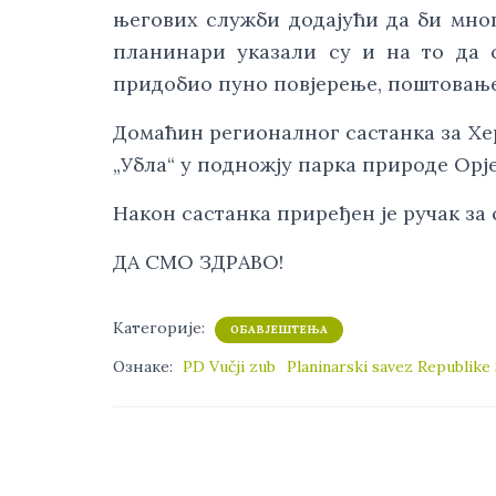
његових служби додајући да би мно
планинари указали су и на то да 
придобио пуно повјерење, поштовање
Домаћин регионалног састанка за Хе
„Убла“ у подножју парка природе Орје
Након састанка приређен је ручак за 
ДА СМО ЗДРАВО!
Категорије:
ОБАВЈЕШТЕЊА
Ознаке:
PD Vučji zub
Planinarski savez Republike