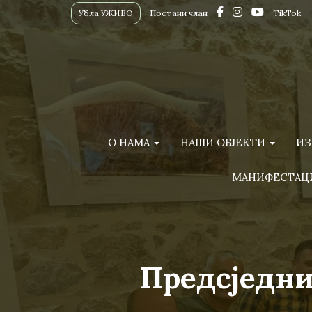
Убла УЖИВО
Постани члан
TikTok
О НАМА
НАШИ ОБЈЕКТИ
ИЗ
МАНИФЕСТАЦ
Предсједни