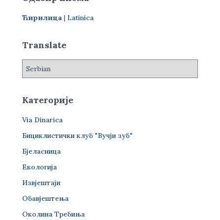
а
г
Ћирилица
|
Latinica
а
з
а
Translate
:
Категорије
Via Dinarica
Бициклистички клуб "Вучји зуб"
Бјеласница
Екологија
Извјештаји
Обавјештења
Околина Требиња