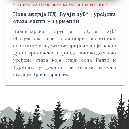
VIA DINARICA
ОБАВЈЕШТЕЊА
ОКОЛИНА ТРЕБИЊА
Нова акција ПД „Вучји зуб“ – уређена
стаза Рапти – Турменти
Планинарско друштво „Вучји зуб“
обавјештава све планинаре, излетнике,
спортисте и љубитеље природе да је након
дужег временског периода поново детаљно
уређена стаза која спаја села Рапте и
Турменте у дужини три километра. Ова
стаза је
Прочитај више…