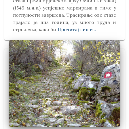
стаза према орјенском врху Обли Свитавaц
(1549 м.н.в.) успјешно маркирана и тиме у
потпуности завршена. Трасирање ове стазе
трајало је низ година, уз много труда и
стрпљења, како би
Прочитај више…