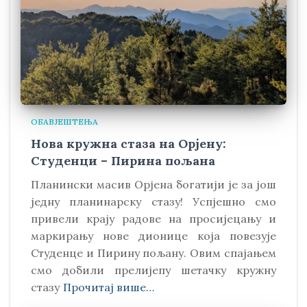
ОБАВЈЕШТЕЊА
Нова кружна стаза на Орјену:
Студенци – Пирина пољана
Планински масив Орјена богатији је за још
једну планинарску стазу! Успјешно смо
привели крају радове на просијецању и
маркирању нове дионице која повезује
Студенце и Пирину пољану. Овим спајањем
смо добили прелијепу шетачку кружну
стазу
Прочитај више…