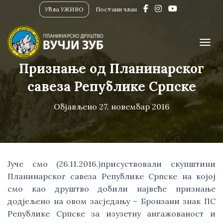
Убла УЖИВО
Постани члан
ПРИК
Признање од Планинарског
савеза Републике Српске
Објављено
27. новембар 2016
Јуче смо (26.11.2016.)присуствовали скупштини
Планинарског савеза Републике Српске на којој
смо као друштво добили највеће признање
додјељено на овом засједању – Бронзани знак ПС
Републике Српске за изузетну ангажованост и