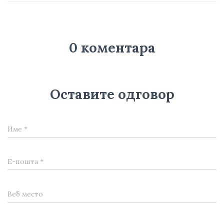
0 коментара
Оставите одговор
Име
*
Е-пошта
*
Веб место