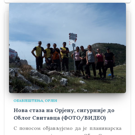
ОБАВЈЕШТЕЊА
ОРЈЕН
Нова стаза на Орјену, сигурније до
Облог Свитавца (ФОТО/ВИДЕО)
С поносом објављујемо да је планинарска