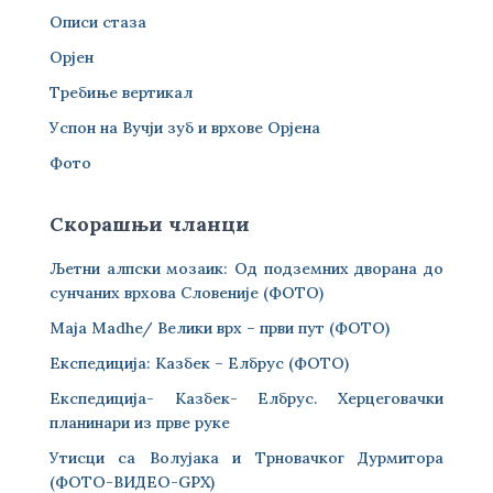
Описи стаза
Орјен
Требиње вертикал
Успон на Вучји зуб и врхове Орјена
Фото
Скорашњи чланци
Љетни алпски мозаик: Од подземних дворана до
сунчаних врхова Словеније (ФОТО)
Maja Madhe/ Велики врх – први пут (ФОТО)
Експедиција: Казбек – Елбрус (ФОТО)
Експедиција- Казбек- Елбрус. Херцеговачки
планинари из прве руке
Утисци са Волујака и Трновачког Дурмитора
(ФОТО-ВИДЕО-GPX)