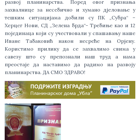
развој планинарства. Поред овог признања
захвалнице за несебично и хумано дјеловање у
тешким ситуацијама добили су ПК „Субра“ –
Херцег Нови, СД „Зелена брда“- Требиње као и 12
појединаца који су учествовали у спашавању наше
Иване Табаковић након несреће на Орјену.
Користимо прилику да се захвалимо свима у
савезу што су препознали наш труд а нама
преостаје да наставимо да радимо на развоју
планинарства. ДА СМО ЗДРАВО!