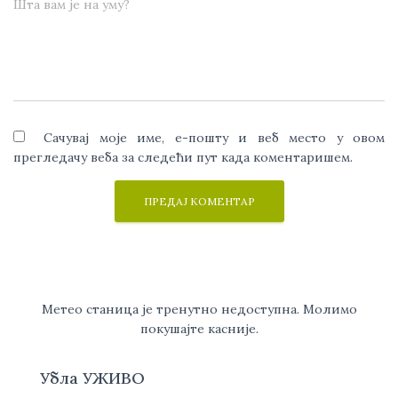
Шта вам је на уму?
Сачувај моје име, е-пошту и веб место у овом
прегледачу веба за следећи пут када коментаришем.
Метео станица је тренутно недоступна. Молимо
покушајте касније.
Убла УЖИВО