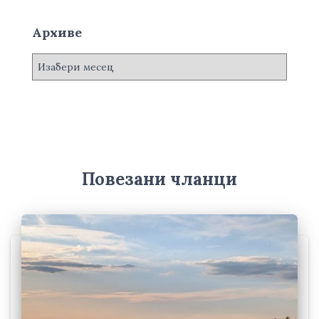
Архиве
А
р
х
и
в
е
Повезани чланци