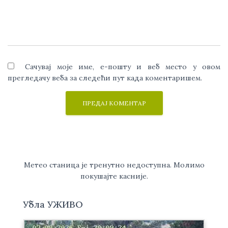
Сачувај моје име, е-пошту и веб место у овом
прегледачу веба за следећи пут када коментаришем.
Метео станица је тренутно недоступна. Молимо
покушајте касније.
Убла УЖИВО