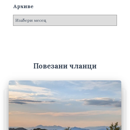
Архиве
А
р
х
и
в
е
Повезани чланци