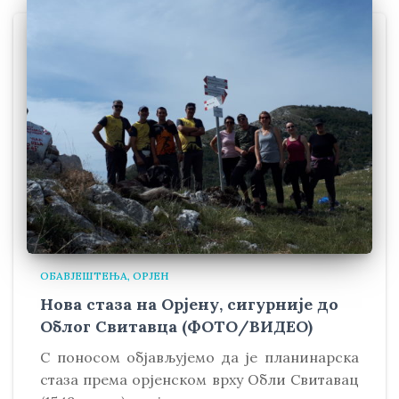
ОБАВЈЕШТЕЊА
ОРЈЕН
Нова стаза на Орјену, сигурније до
Облог Свитавца (ФОТО/ВИДЕО)
С поносом објављујемо да је планинарска
стаза према орјенском врху Обли Свитавaц