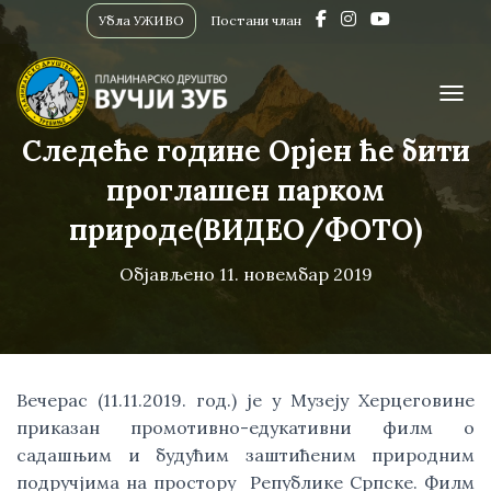
Убла УЖИВО
Постани члан
ПРИК
Следеће године Орјен ће бити
проглашен парком
природе(ВИДЕО/ФОТО)
Објављено
11. новембар 2019
Вечерас (11.11.2019. год.) је у Музеју Херцеговине 
приказан промотивно-едукативни филм о 
садашњим и будућим заштићеним природним 
подручјима на простору  Републике Српске. Филм 