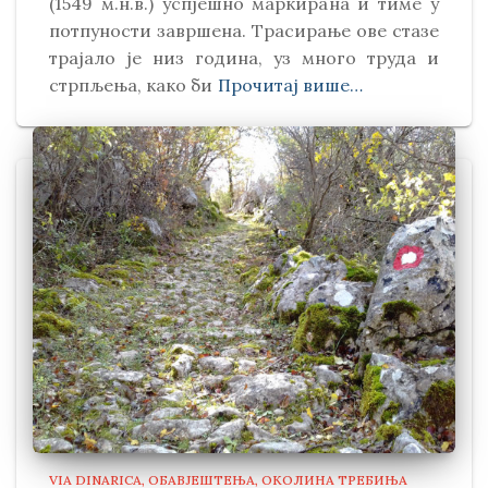
(1549 м.н.в.) успјешно маркирана и тиме у
потпуности завршена. Трасирање ове стазе
трајало је низ година, уз много труда и
стрпљења, како би
Прочитај више…
VIA DINARICA
ОБАВЈЕШТЕЊА
ОКОЛИНА ТРЕБИЊА