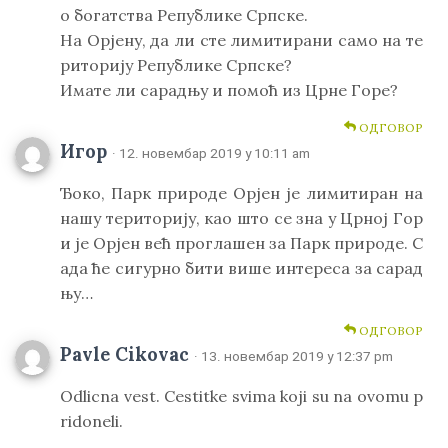
о богатства Републике Српске.
На Орјену, да ли сте лимитирани само на те
риторију Републике Српске?
Имате ли сарадњу и помоћ из Црне Горе?
ОДГОВОР
Игор
· 12. новембар 2019 у 10:11 am
Ђоко, Парк природе Орјен је лимитиран на
нашу територију, као што се зна у Црној Гор
и је Орјен већ проглашен за Парк природе. С
ада ће сигурно бити више интереса за сарад
њу…
ОДГОВОР
Pavle Cikovac
· 13. новембар 2019 у 12:37 pm
Odlicna vest. Cestitke svima koji su na ovomu p
ridoneli.