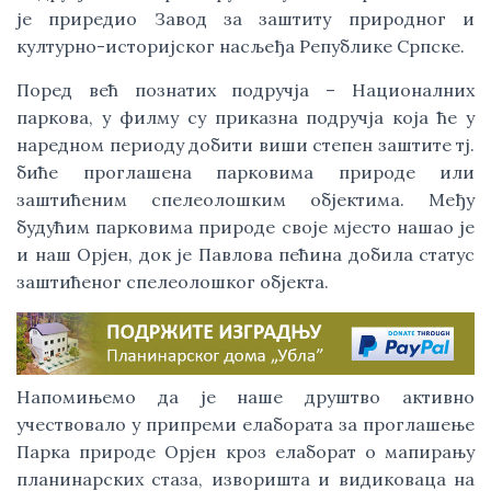
је приредио Завод за заштиту природног и 
културно-историјског насљеђа Републике Српске. 
Поред већ познатих подручја – Националних 
паркова, у филму су приказна подручја која ће у 
наредном периоду добити виши степен заштите тј. 
биће проглашена парковима природе или 
заштићеним спелеолошким објектима. Међу 
будућим парковима природе своје мјесто нашао је 
и наш Орјен, док је Павлова пећина добила статус 
заштићеног спелеолошког објекта. 
Напомињемо да је наше друштво активно 
учествовало у припреми елабората за проглашење 
Парка природе Орјен кроз елаборат о мапирању 
планинарских стаза, изворишта и видиковаца на 