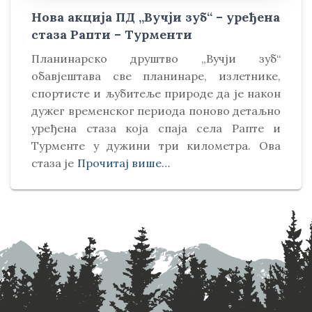
Нова акција ПД „Вучји зуб“ – уређена
стаза Рапти – Турменти
Планинарско друштво „Вучји зуб“
обавјештава све планинаре, излетнике,
спортисте и љубитеље природе да је након
дужег временског периода поново детаљно
уређена стаза која спаја села Рапте и
Турменте у дужини три километра. Ова
стаза је
Прочитај више…