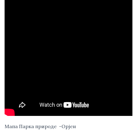
Мапа Парка природе  -Орјен