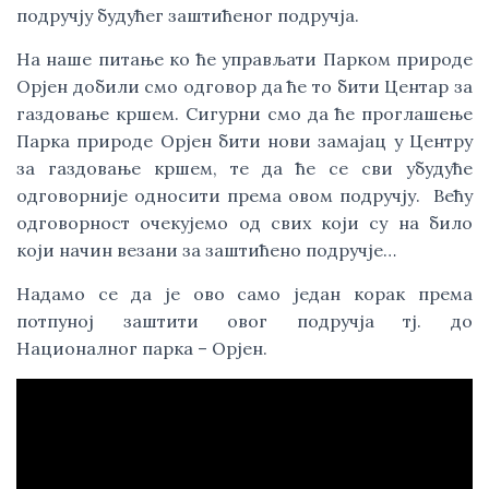
подручју будућег заштићеног подручја.
На наше питање ко ће управљати Парком природе 
Орјен добили смо одговор да ће то бити Центар за 
газдовање кршем. Сигурни смо да ће проглашење 
Парка природе Орјен бити нови замајац у Центру 
за газдовање кршем, те да ће се сви убудуће 
одговорније односити према овом подручју.  Већу 
одговорност очекујемо од свих који су на било 
који начин везани за заштићено подручје…
Надамо се да је ово само један корак према 
потпуној заштити овог подручја тј. до 
Националног парка – Орјен. 