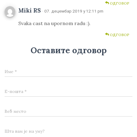
ОДГОВОР
Miki RS
· 07. децембар 2019 у 12:11 pm
Svaka cast na upornom radu :).
ОДГОВОР
Оставите одговор
Име
*
Е-пошта
*
Веб место
Шта вам је на уму?