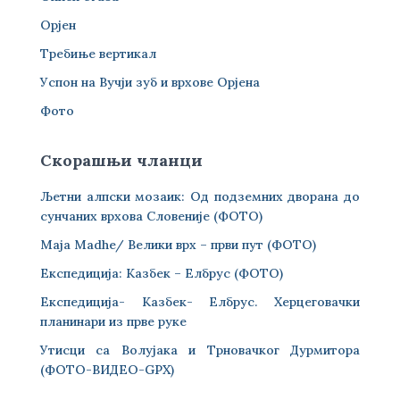
Орјен
Требиње вертикал
Успон на Вучји зуб и врхове Орјена
Фото
Скорашњи чланци
Љетни алпски мозаик: Од подземних дворана до
сунчаних врхова Словеније (ФОТО)
Maja Madhe/ Велики врх – први пут (ФОТО)
Експедиција: Казбек – Елбрус (ФОТО)
Експедиција- Казбек- Елбрус. Херцеговачки
планинари из прве руке
Утисци са Волујака и Трновачког Дурмитора
(ФОТО-ВИДЕО-GPX)