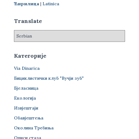
Ћирилица
|
Latinica
а
з
а
Translate
:
Категорије
Via Dinarica
Бициклистички клуб "Вучји зуб"
Бјеласница
Екологија
Извјештаји
Обавјештења
Околина Требиња
Описи стаза