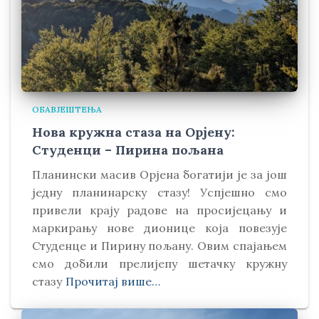
ОБАВЈЕШТЕЊА
Нова кружна стаза на Орјену:
Студенци – Пирина пољана
Планински масив Орјена богатији је за још
једну планинарску стазу! Успјешно смо
привели крају радове на просијецању и
маркирању нове дионице која повезује
Студенце и Пирину пољану. Овим спајањем
смо добили прелијепу шетачку кружну
стазу
Прочитај више…