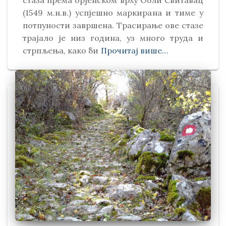
стаза према орјенском врху Обли Свитавaц
(1549 м.н.в.) успјешно маркирана и тиме у
потпуности завршена. Трасирање ове стазе
трајало је низ година, уз много труда и
стрпљења, како би
Прочитај више…