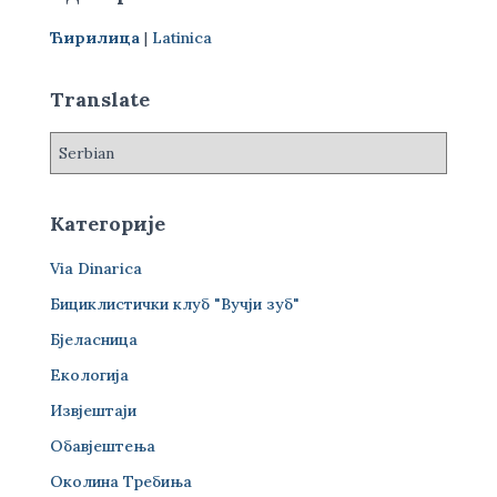
г
Ћирилица
|
Latinica
а
з
а
Translate
:
Категорије
Via Dinarica
Бициклистички клуб "Вучји зуб"
Бјеласница
Екологија
Извјештаји
Обавјештења
Околина Требиња