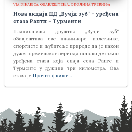
VIA DINARICA
ОБАВЈЕШТЕЊА
ОКОЛИНА ТРЕБИЊА
Нова акција ПД „Вучји зуб“ – уређена
стаза Рапти – Турменти
Планинарско друштво „Вучји зуб“
обавјештава све планинаре, излетнике,
спортисте и љубитеље природе да је након
дужег временског периода поново детаљно
уређена стаза која спаја села Рапте и
Турменте у дужини три километра. Ова
стаза је
Прочитај више…