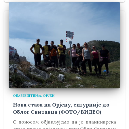
ОБАВЈЕШТЕЊА
ОРЈЕН
Нова стаза на Орјену, сигурније до
Облог Свитавца (ФОТО/ВИДЕО)
С поносом објављујемо да је планинарска