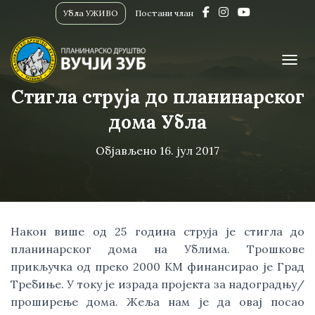
Убла УЖИВО
Постани члан
ПРИК
Стигла струја до планинарског
дома Убла
Објављено
16. јул 2017
Након више од 25 година струја је стигла до
планинарског дома на Ублима. Трошкове
прикључка од преко 2000 КМ финансирао је Град
Требиње. У току је израда пројекта за надоградњу/
проширење дома. Жеља нам је да овај посао