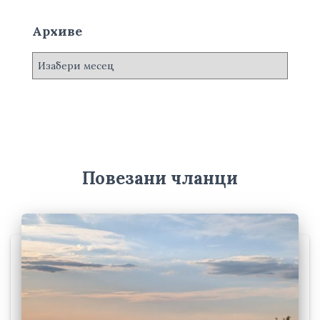
Архиве
А
р
х
и
в
е
Повезани чланци