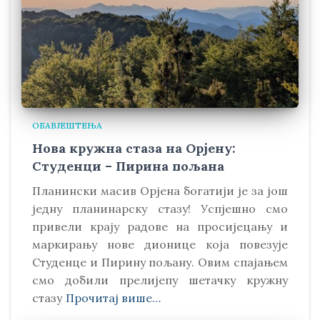
ОБАВЈЕШТЕЊА
Нова кружна стаза на Орјену:
Студенци – Пирина пољана
Планински масив Орјена богатији је за још
једну планинарску стазу! Успјешно смо
привели крају радове на просијецању и
маркирању нове дионице која повезује
Студенце и Пирину пољану. Овим спајањем
смо добили прелијепу шетачку кружну
стазу
Прочитај више…