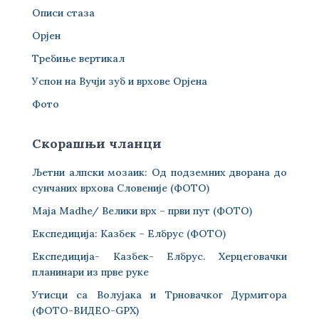
Описи стаза
Орјен
Требиње вертикал
Успон на Вучји зуб и врхове Орјена
Фото
Скорашњи чланци
Љетни алпски мозаик: Од подземних дворана до
сунчаних врхова Словеније (ФОТО)
Maja Madhe/ Велики врх – први пут (ФОТО)
Експедиција: Казбек – Елбрус (ФОТО)
Експедиција- Казбек- Елбрус. Херцеговачки
планинари из прве руке
Утисци са Волујака и Трновачког Дурмитора
(ФОТО-ВИДЕО-GPX)