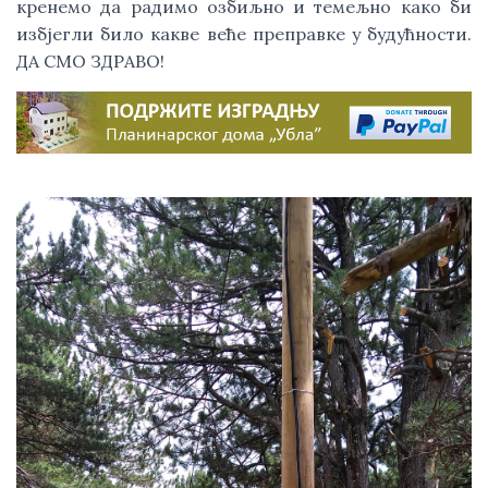
кренемо да радимо озбиљно и темељно како би
избјегли било какве веће преправке у будућности.
ДА СМО ЗДРАВО!