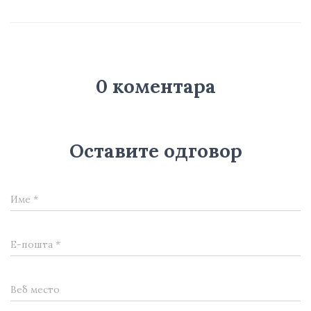
0 коментара
Оставите одговор
Име
*
Е-пошта
*
Веб место