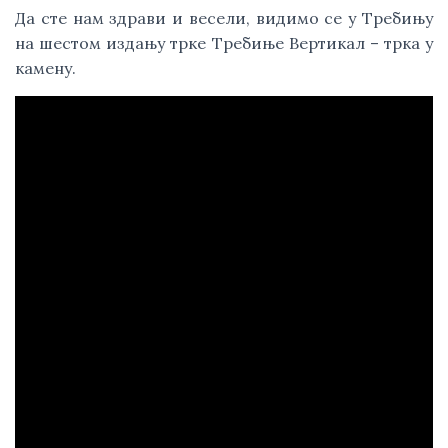
Да сте нам здрави и весели, видимо се у Требињу 
на шестом издању трке Требиње Вертикал – трка у 
камену.