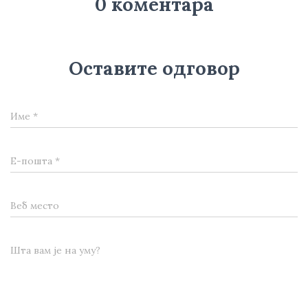
0 коментара
Оставите одговор
Име
*
Е-пошта
*
Веб место
Шта вам је на уму?