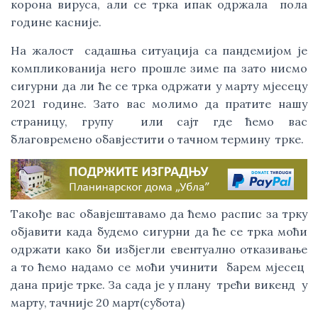
корона вируса, али се трка ипак одржала  пола 
године касније. 
На жалост  садашња ситуација са пандемијом је 
компликованија него прошле зиме па зато нисмо 
сигурни да ли ће се трка одржати у марту мјесецу 
2021 године. Зато вас молимо да пратите нашу 
страницу, групу  или сајт где ћемо вас 
благовремено обавјестити о тачном термину  трке. 
Такође вас обавјештавамо да ћемо распис за трку 
објавити када будемо сигурни да ће се трка моћи 
одржати како би избјегли евентуално отказивање 
а то ћемо надамо се моћи учинити  барем мјесец  
дана прије трке. За сада је у плану  трећи викенд  у 
марту, тачније 20 март(субота)