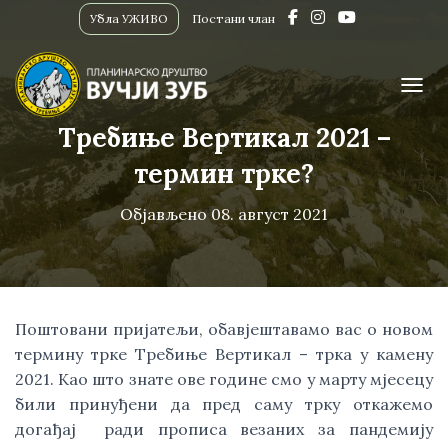
Убла УЖИВО
Постани члан
ПРИК
Требиње Вертикал 2021 –
термин трке?
Објављено
08. август 2021
Поштовани пријатељи, обавјештавамо вас о новом 
термину трке Требиње Вертикал – трка у камену 
2021. Као што знате ове године смо у марту мјесецу 
били принуђени да пред саму трку откажемо 
догађај  ради прописа везаних за пандемију 