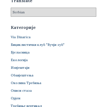
а
Translate
:
Категорије
Via Dinarica
Бициклистички клуб "Вучји зуб"
Бјеласница
Екологија
Извјештаји
Обавјештења
Околина Требиња
Описи стаза
Орјен
Требиње вертикал