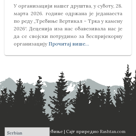
У организацији нашег друштва, у суботу, 28.
марта 2026. године одржана је једанаеста
по реду „Требиње Вертикал – Трка у камену
2026“. Деценија иза нас обавезивала нас је
да се својски потрудимо за беспријекорну
организацију
Прочитај више…
ПД "Вучји Зуб" Требиње | Сајт приредио
Rashtan.com