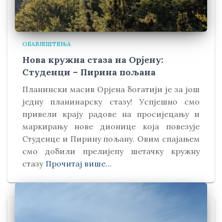
ОБАВЈЕШТЕЊА
Нова кружна стаза на Орјену:
Студенци – Пирина пољана
Планински масив Орјена богатији је за још
једну планинарску стазу! Успјешно смо
привели крају радове на просијецању и
маркирању нове дионице која повезује
Студенце и Пирину пољану. Овим спајањем
смо добили прелијепу шетачку кружну
стазу
Прочитај више…