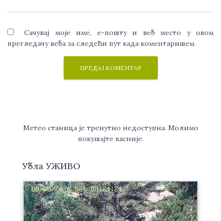
Сачувај моје име, е-пошту и веб место у овом
прегледачу веба за следећи пут када коментаришем.
Метео станица је тренутно недоступна. Молимо
покушајте касније.
Убла УЖИВО