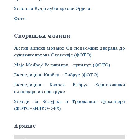
Успон на Вучји зуб и врхове Орјена
Фото
Скорашњи чланци
Љетни алпски мозаик: Од подземних дворана до
сунчаних врхова Словеније (ФОТО)
Maja Madhe/ Велики врх – први пут (ФОТО)
Експедиција: Казбек – Елбрус (ФОТО)
Експедиција- Казбек- Елбрус. Херцеговачки
планинари из прве руке
Утисци са Волујака и Трновачког Дурмитора
(ФОТО-ВИДЕО-GPX)
Архиве
А