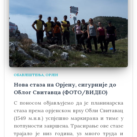
ОБАВЈЕШТЕЊА
ОРЈЕН
Нова стаза на Орјену, сигурније до
Облог Свитавца (ФОТО/ВИДЕО)
С поносом објављујемо да је планинарска
стаза према орјенском врху Обли Свитавaц
(1549 м.н.в.) успјешно маркирана и тиме у
потпуности завршена. Трасирање ове стазе
трајало је низ година, уз много труда и