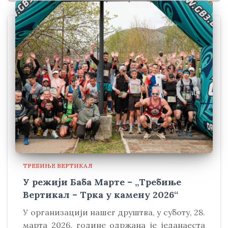
ТРЕБИЊЕ ВЕРТИКАЛ
У режији Баба Марте – „Требиње
Вертикал – Трка у камену 2026“
У организацији нашег друштва, у суботу, 28.
марта 2026. године одржана је једанаеста