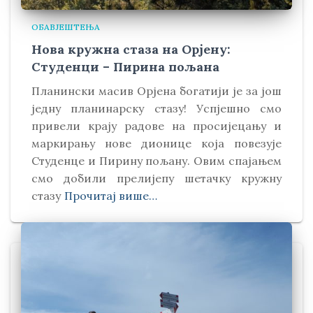
ОБАВЈЕШТЕЊА
Нова кружна стаза на Орјену:
Студенци – Пирина пољана
Планински масив Орјена богатији је за још
једну планинарску стазу! Успјешно смо
привели крају радове на просијецању и
маркирању нове дионице која повезује
Студенце и Пирину пољану. Овим спајањем
смо добили прелијепу шетачку кружну
стазу
Прочитај више…