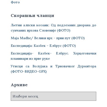
Фото
Скорашњи чланци
Љетни алпски мозаик: Од подземних дворана до
сунчаних врхова Словеније (ФОТО)
Maja Madhe/ Велики врх – први пут (ФОТО)
Експедиција: Казбек – Елбрус (ФОТО)
Експедиција- Казбек- Елбрус. Херцеговачки
планинари из прве руке
Утисци са Волујака и Трновачког Дурмитора
(ФОТО-ВИДЕО-GPX)
Архиве
А
р
х