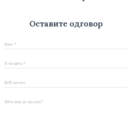
Оставите одговор
Име
*
Е-пошта
*
Веб место
Шта вам је на уму?