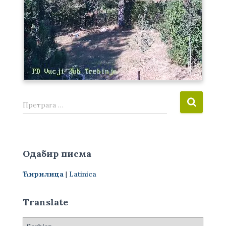
П
Претрага …
р
е
т
р
Одабир писма
а
г
Ћирилица
|
Latinica
а
з
а
Translate
: