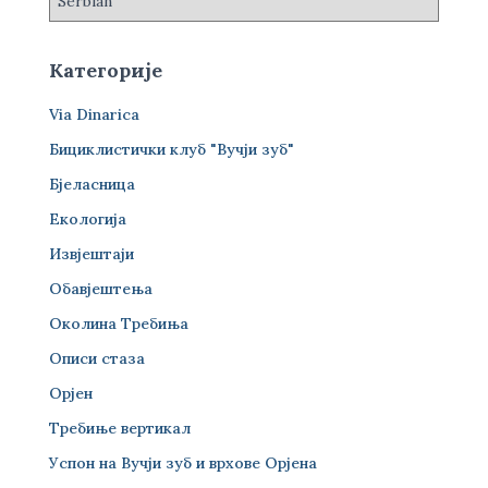
Категорије
Via Dinarica
Бициклистички клуб "Вучји зуб"
Бјеласница
Екологија
Извјештаји
Обавјештења
Околина Требиња
Описи стаза
Орјен
Требиње вертикал
Успон на Вучји зуб и врхове Орјена