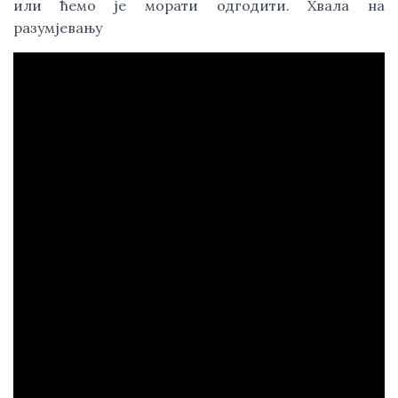
или ћемо је морати одгодити. Хвала на 
разумјевању