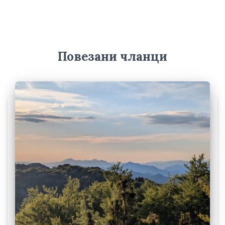
и
в
е
Повезани чланци