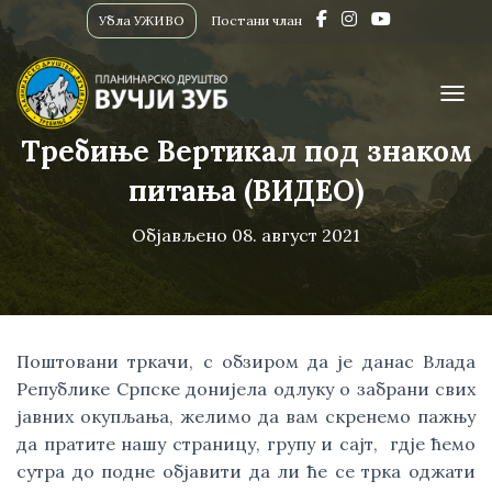
Убла УЖИВО
Постани члан
ПРИК
Требиње Вертикал под знаком
питања (ВИДЕО)
Објављено
08. август 2021
Поштовани тркачи, с обзиром да је данас Влада 
Републике Српске донијела одлуку о забрани свих 
јавних окупљања, желимо да вам скренемо пажњу 
да пратите нашу страницу, групу и сајт,  гдје ћемо 
сутра до подне објавити да ли ће се трка оджати 