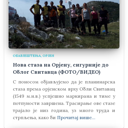
ОБАВЈЕШТЕЊА
ОРЈЕН
Нова стаза на Орјену, сигурније до
Облог Свитавца (ФОТО/ВИДЕО)
С поносом објављујемо да је планинарска
стаза према орјенском врху Обли Свитавaц
(1549 м.н.в.) успјешно маркирана и тиме у
потпуности завршена. Трасирање ове стазе
трајало је низ година, уз много труда и
стрпљења, како би
Прочитај више…