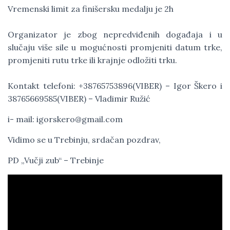
Vremenski limit za finišersku medalju je 2h
Organizator je zbog nepredviđenih događaja i u
slučaju više sile u mogućnosti promjeniti datum trke,
promjeniti rutu trke ili krajnje odložiti trku.
Kontakt telefoni: +38765753896(VIBER) – Igor Škero i
38765669585(VIBER) – Vladimir Ružić
i- mail:
igorskero@gmail.com
Vidimo se u Trebinju, srdačan pozdrav,
PD „Vučji zub“ – Trebinje