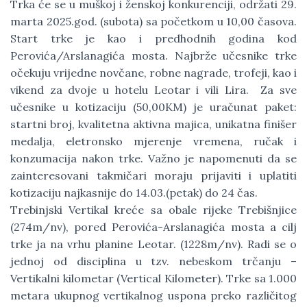
Trka će se u muškoj i ženskoj konkurenciji, održati 29.
marta 2025.god. (subota) sa početkom u 10,00 časova.
Start trke je kao i predhodnih godina kod
Perovića/Arslanagića mosta. Najbrže učesnike trke
očekuju vrijedne novčane, robne nagrade, trofeji, kao i
vikend za dvoje u hotelu Leotar i vili Lira. Za sve
učesnike u kotizaciju (50,00KM) je uračunat paket:
startni broj, kvalitetna aktivna majica, unikatna finišer
medalja, eletronsko mjerenje vremena, ručak i
konzumacija nakon trke. Važno je napomenuti da se
zainteresovani takmičari moraju prijaviti i uplatiti
kotizaciju najkasnije do 14.03.(petak) do 24 čas.
Trebinjski Vertikal kreće sa obale rijeke Trebišnjice
(274m/nv), pored Perovića-Arslanagića mosta a cilj
trke ja na vrhu planine Leotar. (1228m/nv). Radi se o
jednoj od disciplina u tzv. nebeskom trčanju –
Vertikalni kilometar (Vertical Kilometer). Trke sa 1.000
metara ukupnog vertikalnog uspona preko različitog