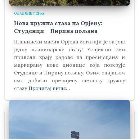
ОБАВЈЕШТЕЊА
Нова кружна стаза на Орјену:
Студенци – Пирина пољана
Планински масив Орјена богатији је за још
једну планинарску стазу! Успјешно смо
привели крају радове на просијецању и
маркирању нове дионице која повезује
Студенце и Пирину пољану. Овим спајањем
смо добили прелијепу шетачку кружну
стазу
Прочитај више…