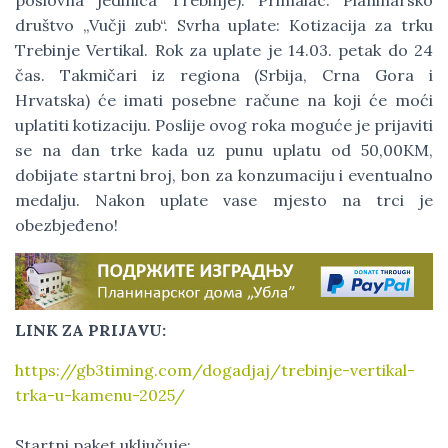
poslovna jedinica Trebinje). Primalac: Planinarsko
društvo „Vučji zub“. Svrha uplate: Kotizacija za trku
Trebinje Vertikal. Rok za uplate je 14.03. petak do 24
čas. Takmičari iz regiona (Srbija, Crna Gora i
Hrvatska) će imati posebne račune na koji će moći
uplatiti kotizaciju. Poslije ovog roka moguće je prijaviti
se na dan trke kada uz punu uplatu od 50,00KM,
dobijate startni broj, bon za konzumaciju i eventualno
medalju. Nakon uplate vase mjesto na trci je
obezbjeđeno!
LINK ZA PRIJAVU:
https://gb3timing.com/dogadjaj/trebinje-vertikal-
trka-u-kamenu-2025/
Startni paket uključuje: