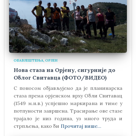
ОБАВЈЕШТЕЊА
ОРЈЕН
Нова стаза на Орјену, сигурније до
Облог Свитавца (ФОТО/ВИДЕО)
С поносом објављујемо да је планинарска
стаза према орјенском врху Обли Свитавaц
(1549 м.н.в.) успјешно маркирана и тиме у
потпуности завршена. Трасирање ове стазе
трајало је низ година, уз много труда и
стрпљења, како би
Прочитај више…