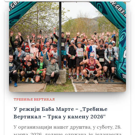
ТРЕБИЊЕ ВЕРТИКАЛ
У режији Баба Марте – „Требиње
Вертикал – Трка у камену 2026“
У организацији нашег друштва, у суботу, 28.
марта 2026. године одржана је једанаеста