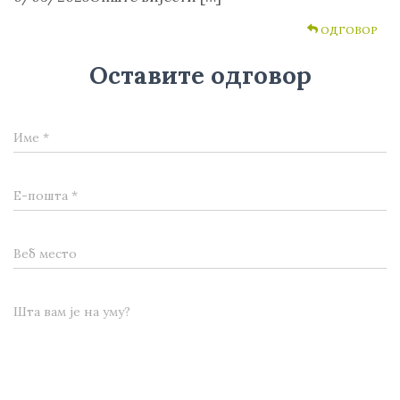
ОДГОВОР
Оставите одговор
Име
*
Е-пошта
*
Веб место
Шта вам је на уму?