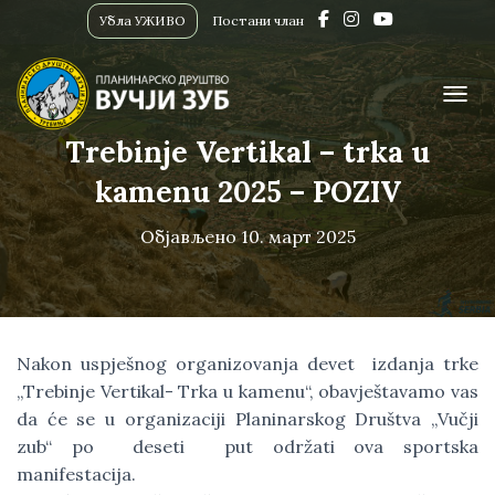
Убла УЖИВО
Постани члан
ПРИК
Trebinje Vertikal – trka u
kamenu 2025 – POZIV
Објављено
10. март 2025
Nakon uspješnog organizovanja devet izdanja trke
„Trebinje Vertikal- Trka u kamenu“, obavještavamo vas
da će se u organizaciji Planinarskog Društva „Vučji
zub“ po deseti put održati ova sportska
manifestacija.