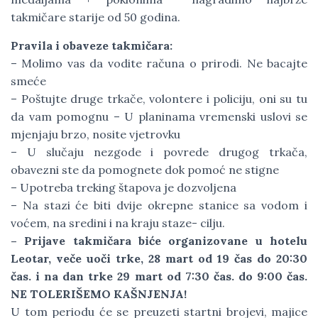
takmičare starije od 50 godina.
Pravila i obaveze takmičara:
– Molimo vas da vodite računa o prirodi. Ne bacajte
smeće
– Poštujte druge trkače, volontere i policiju, oni su tu
da vam pomognu – U planinama vremenski uslovi se
mjenjaju brzo, nosite vjetrovku
– U slučaju nezgode i povrede drugog trkača,
obavezni ste da pomognete dok pomoć ne stigne
– Upotreba treking štapova je dozvoljena
– Na stazi će biti dvije okrepne stanice sa vodom i
voćem, na sredini i na kraju staze- cilju.
– Prijave takmičara biće organizovane u hotelu
Leotar, veče uoči trke, 28 mart od 19 čas do 20
:
30
čas. i na dan trke 29 mart od 7
:
30 čas. do 9
:
00 čas.
NE TOLERIŠEMO KAŠNJENJA!
U tom periodu će se preuzeti startni brojevi, majice