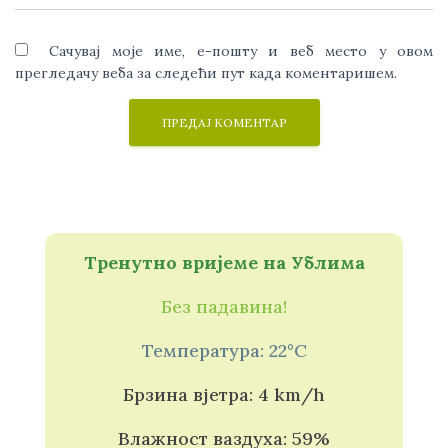
Сачувај моје име, е-пошту и веб место у овом
прегледачу веба за следећи пут када коментаришем.
Тренутно вријеме на Ублима
Без падавина!
Температура: 22°C
Брзина вјетра: 4 km/h
Влажност ваздуха: 59%