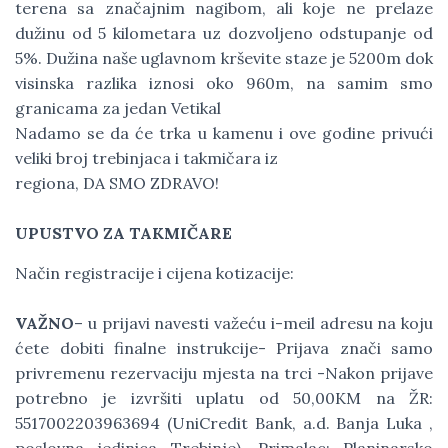
terena sa značajnim nagibom, ali koje ne prelaze
dužinu od 5 kilometara uz dozvoljeno odstupanje od
5%. Dužina naše uglavnom krševite staze je 5200m dok
visinska razlika iznosi oko 960m, na samim smo
granicama za jedan Vetikal
Nadamo se da će trka u kamenu i ove godine privući
veliki broj trebinjaca i takmičara iz
regiona, DA SMO ZDRAVO!
UPUSTVO ZA TAKMIČARE
Način registracije i cijena kotizacije:
VAŽNO
– u prijavi navesti važeću i-meil adresu na koju
ćete dobiti finalne instrukcije- Prijava znači samo
privremenu rezervaciju mjesta na trci -Nakon prijave
potrebno je izvršiti uplatu od 50,00KM na ŽR:
5517002203963694 (UniCredit Bank, a.d. Banja Luka ,