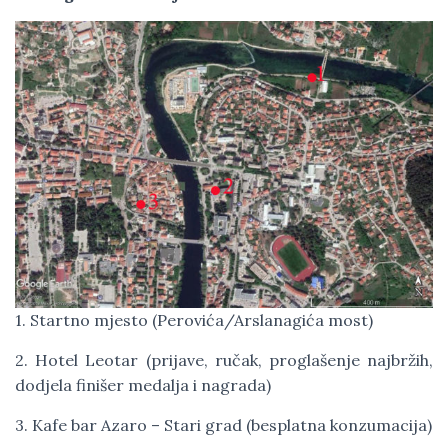
1. Startno mjesto (Perovića/Arslanagića most)
2. Hotel Leotar (prijave, ručak, proglašenje najbržih,
dodjela finišer medalja i nagrada)
3. Kafe bar Azaro – Stari grad (besplatna konzumacija)