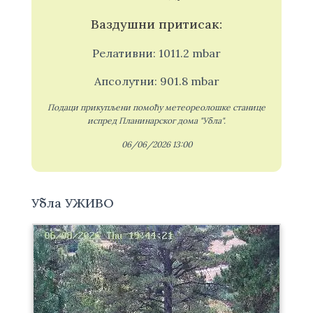
Ваздушни притисак:
Релативни: 1011.2 mbar
Апсолутни: 901.8 mbar
Подаци прикупљени помоћу метеореолошке станице
испред Планинарског дома "Убла".
06/06/2026 13:00
Убла УЖИВО