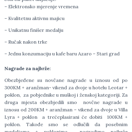
– Elektronsko mjerenje vremena
– Kvalitetnu aktivnu majicu
– Unikatnu finišer medalju
– Ručak nakon trke
– Jednu konzumaciju u kafe baru Azaro – Stari grad
Nagrade za najbrže:
Obezbjeđene su novčane nagrade u iznosu od po
300KM + aranžman- vikend za dvoje u hotelu Leotar +
poklon, za pobjednike u muškoj i ženskoj kategoriji. Za
druga mjesta obezbjedili smo novčne nagrade u
iznosu od 200KM + aranžman – vikend za dvoje u Villa
Lyra + poklon a trećeplasirani će dobiti 100KM +
poklon. Takođe smo se odlučili da posebnim
medaljama + poklonima nagradimo najbrže