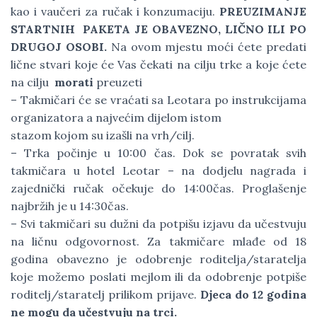
kao i vaučeri za ručak i konzumaciju.
PREUZIMANJE
STARTNIH PAKETA JE OBAVEZNO, LIČNO ILI PO
DRUGOJ OSOBI.
Na ovom mjestu moći ćete predati
lične stvari koje će Vas čekati na cilju trke a koje ćete
na cilju
morati
preuzeti
– Takmičari će se vraćati sa Leotara po instrukcijama
organizatora a najvećim dijelom istom
stazom kojom su izašli na vrh/cilj.
– Trka počinje u 10:00 čas. Dok se povratak svih
takmičara u hotel Leotar – na dodjelu nagrada i
zajednički ručak očekuje do 14:00čas. Proglašenje
najbržih je u 14:30čas.
– Svi takmičari su dužni da potpišu izjavu da učestvuju
na ličnu odgovornost. Za takmičare mlađe od 18
godina obavezno je odobrenje roditelja/staratelja
koje možemo poslati mejlom ili da odobrenje potpiše
roditelj/staratelj prilikom prijave.
Djeca do 12 godina
ne mogu da učestvuju na trci.