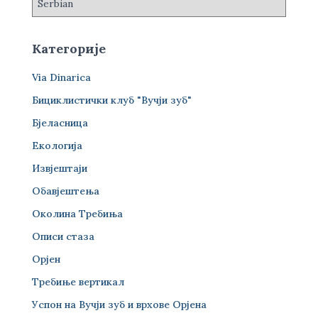
Категорије
Via Dinarica
Бициклистички клуб "Вучји зуб"
Бјеласница
Екологија
Извјештаји
Обавјештења
Околина Требиња
Описи стаза
Орјен
Требиње вертикал
Успон на Вучји зуб и врхове Орјена