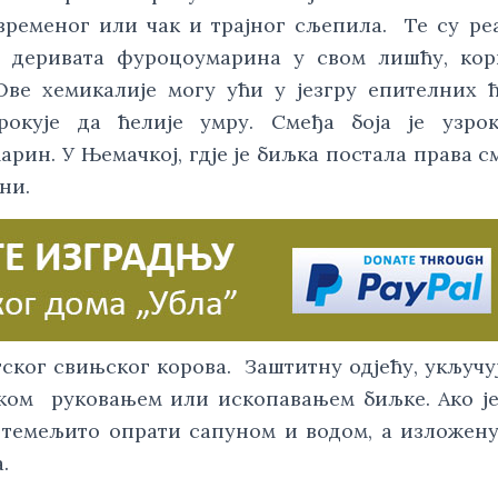
ременог или чак и трајног сљепила.  Те су реа
 деривата фуроцоумарина у свом лишћу, кори
Ове хемикалије могу ући у језгру епителних ће
окује да ћелије умру. Смеђа боја је узроко
н. У Њемачкој, гдје је биљка постала права см
ни.
ског свињског корова.  Заштитну одјећу, укључуј
ком  руковањем или ископавањем биљке. Ако је
 темељито опрати сапуном и водом, а изложену 
.