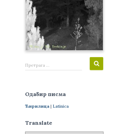
П
Претрага …
р
е
т
р
Одабир писма
а
г
Ћирилица
|
Latinica
а
з
а
Translate
: