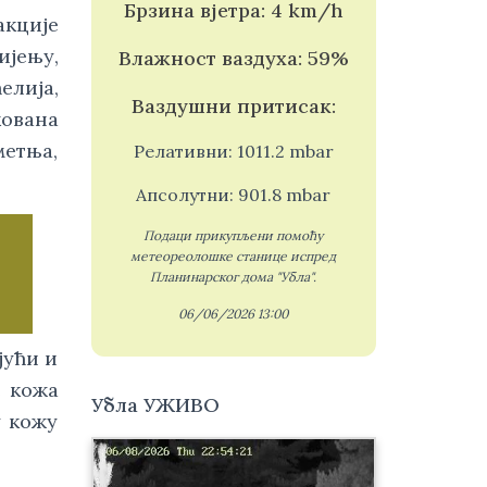
Брзина вјетра: 4 km/h
кције 
јењу, 
Влажност ваздуха: 59%
лија, 
Ваздушни притисак:
вана 
етња, 
Релативни: 1011.2 mbar
Апсолутни: 901.8 mbar
Подаци прикупљени помоћу
метеореолошке станице испред
Планинарског дома "Убла".
06/06/2026 13:00
ући и 
 кожа 
Убла УЖИВО
кожу  