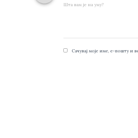
Шта вам је на уму?
Сачувај моје име, е-пошту и 