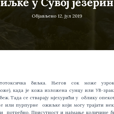
биљке у Сувој језери
Објављено
12. јул 2019
тотоксичка биљка. Његов сок може узроко
е), када је кожа изложена сунцу или УВ-зракам
еж. Тада се стварају мјехурићи у  облику опекот
е или пурпурне  ожиљке који могу трајати нек
и  потребно. Присутност и најмање количине б