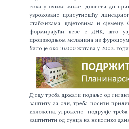
сока у очима може  довести до прив
узроковане присутношћу линеарног
стабљикама, цвјетовима и сјемену. 
формирајући везе с ДНK, што узр
производњом меланина из фуроцоумари
било је око 16.000 жртава у 2003. годи
Дјецу треба држати подаље од гигант
заштиту за очи, треба носити прили
изложена, угрожено  подручје треба
заштитити од сунца на неколико дана