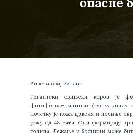
опасне 
Више о овој биљци:
Гигантски свињски коров је фо
фитофотодерматитис (тешку упалу кож
почетку је кожа црвена и почиње сврб
року од 48 сати. Они формирају црн
година. Лежање у болници може бит