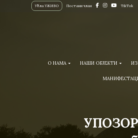
Убла УЖИВО
Постани члан
TikTok
О НАМА
НАШИ ОБЈЕКТИ
ИЗ
МАНИФЕСТАЦ
УПОЗОРЕ