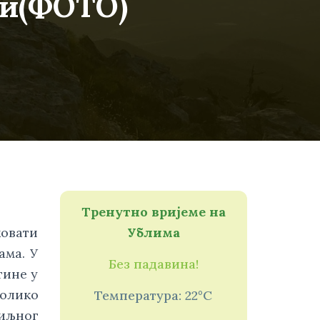
ни(ФОТО)
Тренутно вријеме на
вати 
Ублима
а. У  
Без падавина!
ине у 
олико 
Температура: 22°C
иљног 