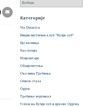
Категорије
Via Dinarica
Бициклистички клуб "Вучји зуб"
Бјеласница
Екологија
Извјештаји
Обавјештења
Околина Требиња
Описи стаза
Орјен
Требиње вертикал
Успон на Вучји зуб и врхове Орјена