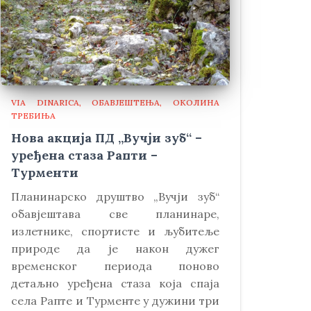
VIA DINARICA
ОБАВЈЕШТЕЊА
ОКОЛИНА
ТРЕБИЊА
Нова акција ПД „Вучји зуб“ –
уређена стаза Рапти –
Турменти
Планинарско друштво „Вучји зуб“
обавјештава све планинаре,
излетнике, спортисте и љубитеље
природе да је након дужег
временског периода поново
детаљно уређена стаза која спаја
села Рапте и Турменте у дужини три