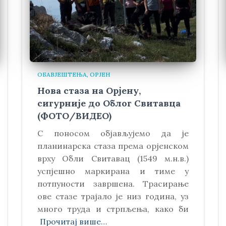
ОБАВЈЕШТЕЊА
ОРЈЕН
Нова стаза на Орјену,
сигурније до Облог Свитавца
(ФОТО/ВИДЕО)
С поносом објављујемо да је
планинарска стаза према орјенском
врху Обли Свитавaц (1549 м.н.в.)
успјешно маркирана и тиме у
потпуности завршена. Трасирање
ове стазе трајало је низ година, уз
много труда и стрпљења, како би
Прочитај више…