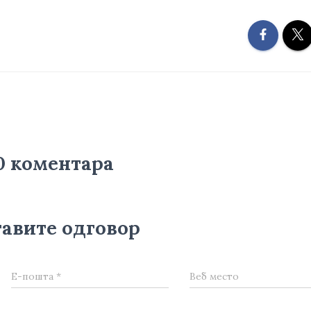
0 коментара
авите одговор
Е-пошта
*
Веб место