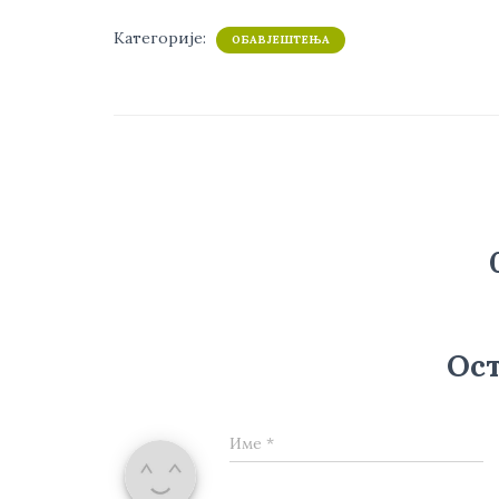
Категорије:
ОБАВЈЕШТЕЊА
Ост
Име
*