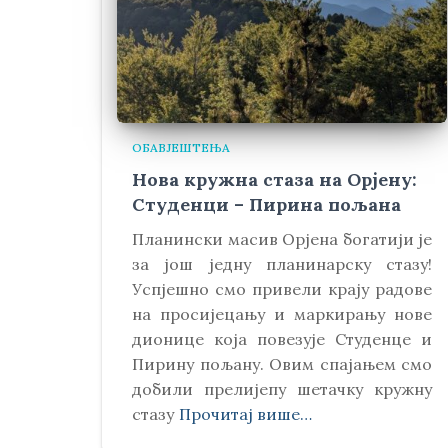
ОБАВЈЕШТЕЊА
Нова кружна стаза на Орјену:
Студенци – Пирина пољана
Планински масив Орјена богатији је
за још једну планинарску стазу!
Успјешно смо привели крају радове
на просијецању и маркирању нове
дионице која повезује Студенце и
Пирину пољану. Овим спајањем смо
добили прелијепу шетачку кружну
стазу
Прочитај више…