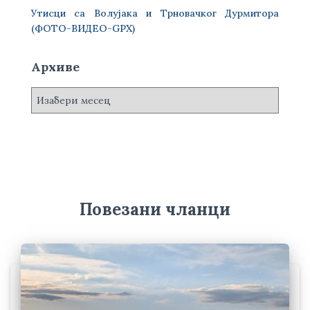
Утисци са Волујака и Трновачког Дурмитора
(ФОТО-ВИДЕО-GPX)
Архиве
А
р
х
и
в
е
Повезани чланци