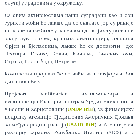
случај у градовима у окружењу.
Са овим активностима наши суграђани као и сви 
туристи моћи ће лакше да се сналазе јер су раније 
полазне тачке биле у насељима до којих туристи не 
знају пут.  Поред крајњих дестинација, планина 
Орјен и Бјеласница, лакше ће се долазити  до: 
Леотара, Гљиве, Ковла, Кичања, Камених очи, 
Страча, Голог брда, Петрине…
Комплетан пројекат ће се наћи на платформи Виа 
Динарика БиХ.
Пројекат “ViaDinarica” имплементира и 
суфинансира Развојни програм Уједињених нација 
у Босни и Херцеговини (
UNDP BiH
), уз финасијску 
подршку Агенције Сједињених Америчких Држава 
за међународни развој (
USAID BiH
) и Агенције за 
развојну сарадњу Републике Италије (AICS) а у 