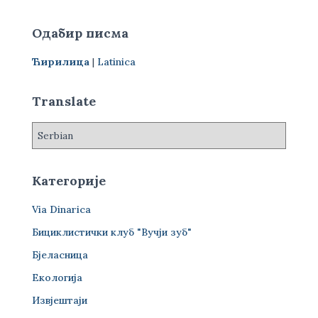
т
р
Одабир писма
а
г
Ћирилица
|
Latinica
а
з
а
Translate
:
Категорије
Via Dinarica
Бициклистички клуб "Вучји зуб"
Бјеласница
Екологија
Извјештаји