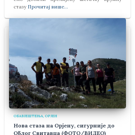
стазу
Прочитај више…
ОБАВЈЕШТЕЊА
ОРЈЕН
Нова стаза на Орјену, сигурније до
Облог Свитавца (ФОТО/ВИДЕО)