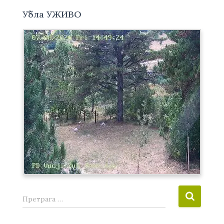
Убла УЖИВО
П
Претрага …
р
е