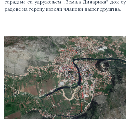
сарадњи са удружењем „Земља Динарика“ док су 
радове на терену извели чланови нашег друштва. 