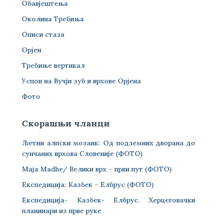
Обавјештења
Околина Требиња
Описи стаза
Орјен
Требиње вертикал
Успон на Вучји зуб и врхове Орјена
Фото
Скорашњи чланци
Љетни алпски мозаик: Од подземних дворана до
сунчаних врхова Словеније (ФОТО)
Maja Madhe/ Велики врх – први пут (ФОТО)
Експедиција: Казбек – Елбрус (ФОТО)
Експедиција- Казбек- Елбрус. Херцеговачки
планинари из прве руке