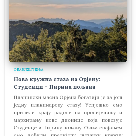
ОБАВЈЕШТЕЊА
Нова кружна стаза на Орјену:
Студенци – Пирина пољана
Планински масив Орјена богатији је за још
једну планинарску стазу! Успјешно смо
привели крају радове на просијецању и
маркирању нове дионице која повезује
Студенце и Пирину пољану. Овим спајањем
смо добили прелијепу шетачку кружну