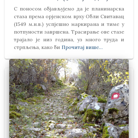
С поносом објављујемо да је планинарска
стаза према орјенском врху Обли Свитавaц
(1549 м.н.в.) успјешно маркирана и тиме у
потпуности завршена. Трасирање ове стазе
трајало је низ година, уз много труда и
стрпљења, како би
Прочитај више…