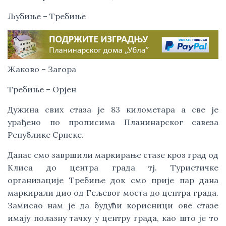
Љубиње – Требиње
Жаково – Загора
Требиње – Орјен
Дужина свих стаза је 83 километара а све је 
урађено по прописима Планинарског савеза 
Републике Српске.
Данас смо завршили маркирање стазе кроз град од 
Клиса до центра града тј. Туристичке 
организације Требиње док смо прије пар дана 
маркирали дио од Гељевог моста до центра града. 
Замисао нам је да будући корисници ове стазе 
имају полазну тачку у центру града, као што је то 