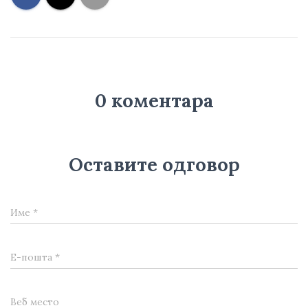
0 коментара
Оставите одговор
Име
*
Е-пошта
*
Веб место