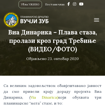
Убла УЖИВО
Постани члан
ПРИК
Виа Динарика – Плава стаза,
пролази кроз град Требиње
(ВИДЕО/ФОТО)
Објављено
23. октобар 2020
Са великим задовољством обавјештавамо јавност 
да смо привели крају дораду пројекта Виа 
Динарика, (
Via Dinarica)
који обухвата три 
планинарске “мега” стазе, и то: 