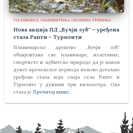
VIA DINARICA
ОБАВЈЕШТЕЊА
ОКОЛИНА ТРЕБИЊА
Нова акција ПД „Вучји зуб“ – уређена
стаза Рапти – Турменти
Планинарско друштво „Вучји зуб“
обавјештава све планинаре, излетнике,
спортисте и љубитеље природе да је након
дужег временског периода поново детаљно
уређена стаза која спаја села Рапте и
Турменте у дужини три километра. Ова
стаза је
Прочитај више…