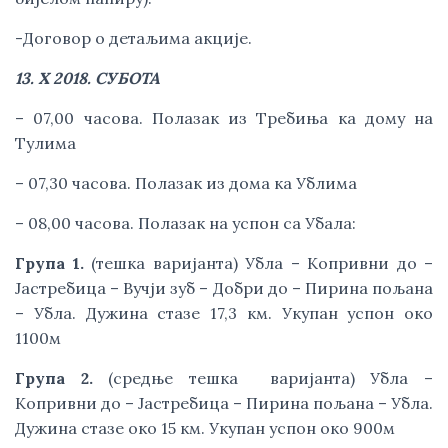
-Договор о детаљима акције.
13. X 2018. СУБОТА
– 07,00 часова. Полазак из Требиња ка дому на 
Тулима
– 07,30 часова. Полазак из дома ка Ублима
– 08,00 часова. Полазак на успон са Убала:
Група 1.
 (тешка варијанта) Убла – Копривни до – 
Јастребица – Вучји зуб – Добри до – Пирина пољана 
– Убла. Дужина стазе 17,3 км. Укупан успон око 
1100м
Група 2.
 (средње тешка  варијанта) Убла – 
Копривни до – Јастребица – Пирина пољана – Убла. 
Дужина стазе око 15 км. Укупан успон око 900м