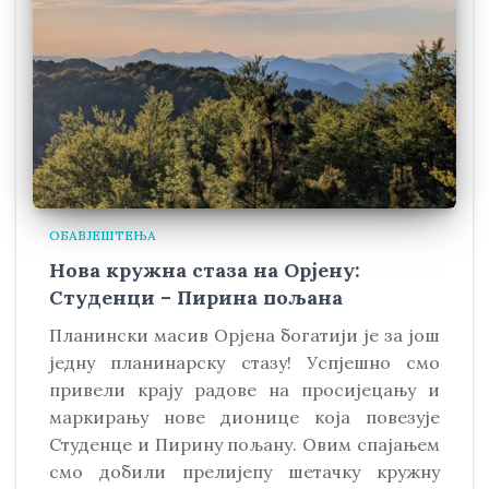
ОБАВЈЕШТЕЊА
Нова кружна стаза на Орјену:
Студенци – Пирина пољана
Планински масив Орјена богатији је за још
једну планинарску стазу! Успјешно смо
привели крају радове на просијецању и
маркирању нове дионице која повезује
Студенце и Пирину пољану. Овим спајањем
смо добили прелијепу шетачку кружну