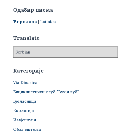
р
Одабир писма
а
г
Ћирилица
|
Latinica
а
з
а
Translate
:
Категорије
Via Dinarica
Бициклистички клуб "Вучји зуб"
Бјеласница
Екологија
Извјештаји
Обавјештења