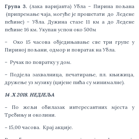
Група 3.
 (лака варијанта) Убла – Пирина пољана 
 (припремање чаја, могуће је прошетати  до  Ледене 
пећине) – Убла. Дужина стазе 11 км а до Ледене 
пећине 16 км. Укупан успон око 500м
–  Око 15 часова обједињавање све три групе у 
Пириној пољани, одмор и повратак на Убла.
–  Ручак по повратку у дом.
– Подјела захвалница, печатирање, пл. књижица, 
дружење уз музику (цијене пића су минималне).
14 .X 2018. НЕДЈЕЉА
– 
По жељи обилазак интересантних мјеста у 
Требињу и околини.
– 
15,00 часова.  Крај акције.