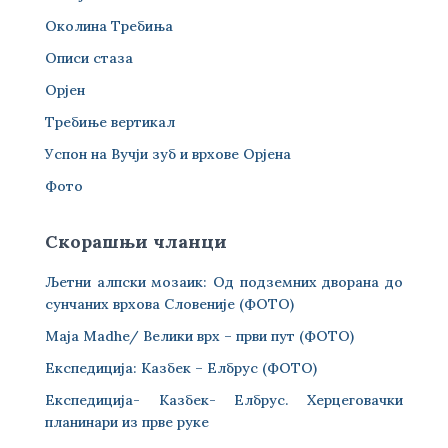
Околина Требиња
Описи стаза
Орјен
Требиње вертикал
Успон на Вучји зуб и врхове Орјена
Фото
Скорашњи чланци
Љетни алпски мозаик: Од подземних дворана до
сунчаних врхова Словеније (ФОТО)
Maja Madhe/ Велики врх – први пут (ФОТО)
Експедиција: Казбек – Елбрус (ФОТО)
Експедиција- Казбек- Елбрус. Херцеговачки
планинари из прве руке