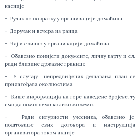
касније
–  Ручак по повратку у организацији домаћина
–  Доручак и вечера из ранца
–  Чај и слично у организацији домаћина
–  Обавезно понијети документе, личну карту и сл. 
ради близине државне границе
–  У случају  непредвиђених дешавања план се 
прилагођава околностима
–  Више информација на горе наведене бројеве, ту 
смо да помогнемо колико можемо.
–   Ради сигурности учесника, обавезно је  
поштовање свих договора и инструкција 
организатора током акције.