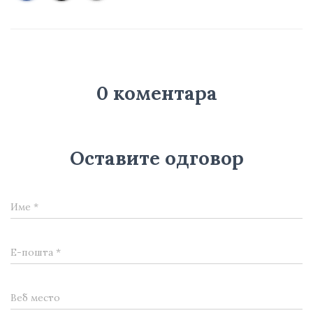
0 коментара
Оставите одговор
Име
*
Е-пошта
*
Веб место