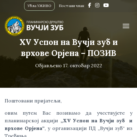
Убла УЖИВО
Постани члан
ПРИК
XV Успон на Вучји зуб и
врхове Орјена – ПОЗИВ
Објављено
17. октобар 2022
Поштовани пријатељи,
овим путем Вас позивамо да учествујете у 
планинарској акцији 
„XV Успон на Вучји зуб  и 
врхове Орјена“
, у организацији ПД „Вучји зуб“ из 
Требиња.