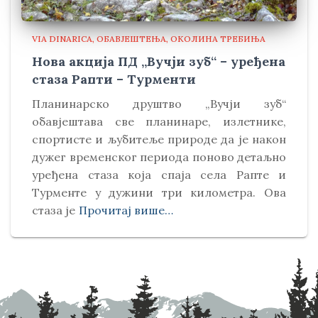
VIA DINARICA
ОБАВЈЕШТЕЊА
ОКОЛИНА ТРЕБИЊА
Нова акција ПД „Вучји зуб“ – уређена
стаза Рапти – Турменти
Планинарско друштво „Вучји зуб“
обавјештава све планинаре, излетнике,
спортисте и љубитеље природе да је након
дужег временског периода поново детаљно
уређена стаза која спаја села Рапте и
Турменте у дужини три километра. Ова
стаза је
Прочитај више…