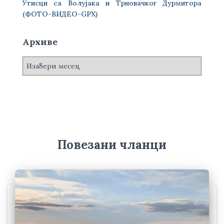
Утисци са Волујака и Трновачког Дурмитора
(ФОТО-ВИДЕО-GPX)
Архиве
А
р
х
и
в
е
Повезани чланци