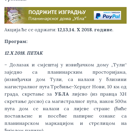
Акција ће се одржати: 
12,13,14. X 2018. године
.
Програм:
12.X 2018. ПЕТАК 
– Долазак и смјештај у извиђачком дому „Тули“ 
заједно са планинарским просторијама, 
(извиђачки дом Тули, са налази у близини 
магистралног пута Требиње-Херцег Нови, 10 км од 
града, скретање за 
УБЛА
 лијево (из правца ХН 
скретање десно) са магистралног пута, након 500м 
пута дом се налази са лијеве стране (биће 
постављене и посебне папирне ознаке са 
планинарском маркацијом и стрелицом на 
бијелом папиру).