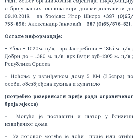
Ради бољег организовања смјештаја информацију 
о броју ваших чланова који долазе доставити до 
09.10.2018.  на бројеве: Игор Шкеро 
+387 (0)65/ 
753-896
;  Александар Јанковић  
+387 (0)65/876-821
.
Остале информације:
– Убла – 1020м. н/в;  врх Јастребица – 1865 м н/в ; 
Добри до – 1380 м. н/в; врх Вучји зуб-1805 м. н/в ; 
Република Српска
– Ноћење у извиђачком дому 5 КМ (2,5евра) по 
особи, обезбјеђена кухиња и купатило
(потребно резервисати прије ради ограниченог 
броја мјеста)
–  Могуће је поставити и шатор у близини 
извиђачког дома
–  Уз договор могуће је доћи  прије или отићи 