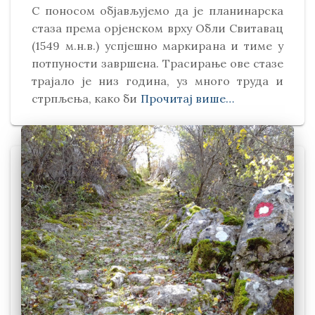
С поносом објављујемо да је планинарска
стаза према орјенском врху Обли Свитавaц
(1549 м.н.в.) успјешно маркирана и тиме у
потпуности завршена. Трасирање ове стазе
трајало је низ година, уз много труда и
стрпљења, како би
Прочитај више…