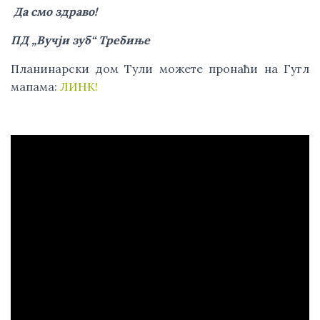
Да смо здраво!
ПД „Вучји зуб“ Требиње 
Планинарски дом Тули можете пронаћи на Гугл 
мапама: 
ЛИНК!