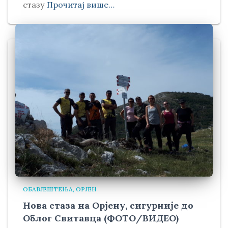
стазу
Прочитај више…
ОБАВЈЕШТЕЊА
ОРЈЕН
Нова стаза на Орјену, сигурније до
Облог Свитавца (ФОТО/ВИДЕО)