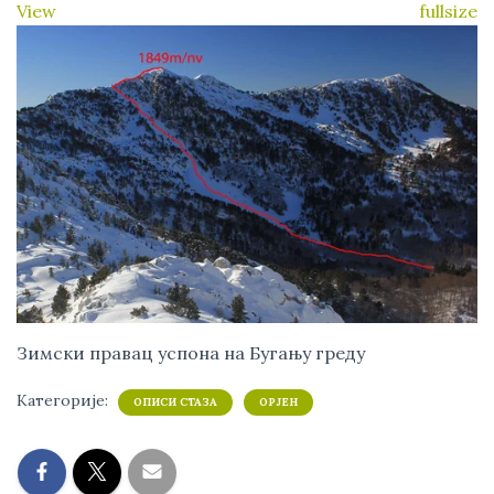
View fullsize
Зимски правац успона на Бугању греду
Категорије:
ОПИСИ СТАЗА
ОРЈЕН