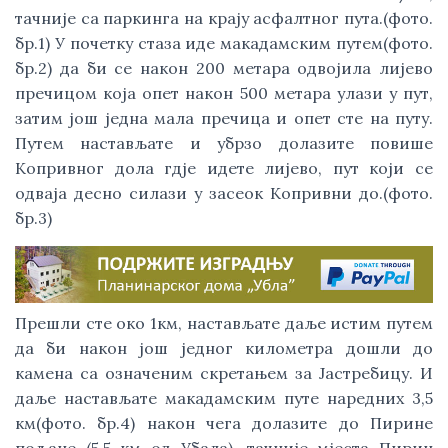
тачније са паркинга на крају асфалтног пута.(фото.
бр.1) У почетку стаза иде макадамским путем(фото.
бр.2) да би се након 200 метара одвојила лијево
пречицом која опет након 500 метара улази у пут,
затим још једна мала пречица и опет сте на путу.
Путем настављате и убрзо долазите повише
Копривног дола гдје идете лијево, пут који се
одваја десно силази у засеок Копривни до.(фото.
бр.3)
Прешли сте око 1км, настављате даље истим путем
да би након још једног километра дошли до
камена са означеним скретањем за Јастребицу. И
даље настављате макадамским путе наредних 3,5
км(фото. бр.4) након чега долазите до Пирине