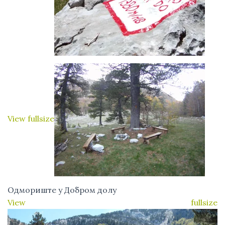
View fullsize
Одмориште у Добром долу
View fullsize