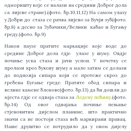
одморишту које се налази на средини Доброг дола
са лијеве стране).(фото. бр.10,11,12) На самом улазу
у Добри до стаза се рачва лијево за Вучји зуб(фото.
бр.8) а десно за Зубачики/Велики кабао и Бугању
греду.(фото. бр.9)
Након паузе пратите маркације које воде до
средине Доброг дола гдје улазе у шуму. Овдје
почиње уска стаза и јачи успон. У почетку се
пролази кроз букову шуму а мало затим се долази
до подножја сипара који се протеже скроз до
гребена Бугање греде. Пратите обод сипара и
велике камене блокове(фото. бр.13) да би дошли до
мјеста гдје се одваја стаза за
Ледену пећину
.(фото.
бр.14) Од овог одвајања почиње пењање
стјеновитим дијелом планине, што практично
значи са не постоји стаза већ маркирани правац.
Наше друштво се потрудило да у овом дијелу