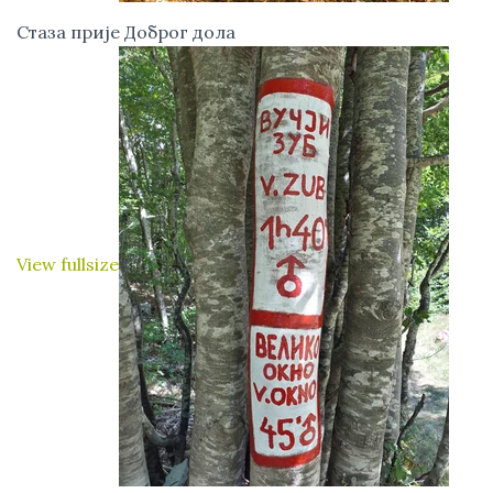
Стаза прије Доброг дола
View fullsize