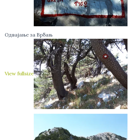
Одвајање за Врбањ
View fullsize