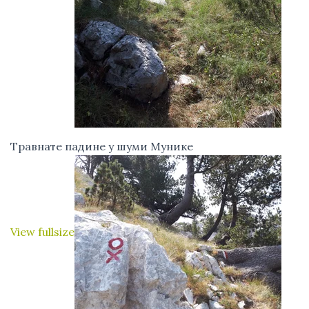
Травнате падине у шуми Мунике
View fullsize