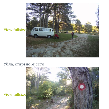
View fullsize
Убла, стартно мјесто
View fullsize