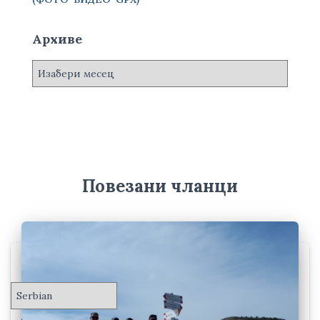
Архиве
А
р
х
и
в
е
Повезани чланци