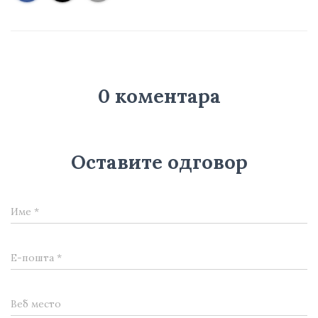
0 коментара
Оставите одговор
Име
*
Е-пошта
*
Веб место