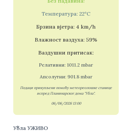
Без падавина!
Температура: 22°C
Брзина вјетра: 4 km/h
Влажност ваздуха: 59%
Ваздушни притисак:
Релативни: 1011.2 mbar
Апсолутни: 901.8 mbar
Подаци прикупљени помоћу метеореолошке станице
испред Планинарског дома "Убла".
06/06/2026 13:00
Убла УЖИВО