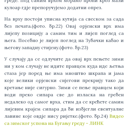
греде. Под самим врхом морамо проћи кроз мали
кулоар гдје препоручујемо додатни опрез.
На врху постоји уписна кутија са свеском за сада
без печата.(фото. бр.22) Овај орјенски врх има
лијепу позицију а самим тим и лијеп поглед са
њега. Посебно је лијеп поглед на Зубачки кабао и
његову западну стијену.(фото. бр.23)
У случају да се одлучите да овај врх пењете зими
ни у ком случају не идите правцем куда иде љетња
стаза јер поред ње има мноштво шкрапа и јама
које велики орјенски снјегови прекрију тако да
кретање није сигурно. Зими се пење правцем који
води преко сипара све до изласка на гребен
недалеко од самог врха, стим да се крећете самим
лијевим крајем сипара да би избјегли евентуалне
лавине које овдје нису ријетке.(фото. бр.24)
Видео
са зимског успона на Бугању греду – ЛИНК