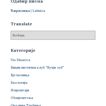
Одабир писма
а
г
Ћирилица
|
Latinica
а
з
а
Translate
:
Категорије
Via Dinarica
Бициклистички клуб "Вучји зуб"
Бјеласница
Екологија
Извјештаји
Обавјештења
Околина Требиња