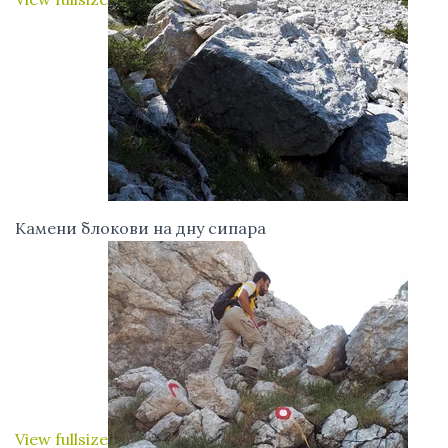
Камени блокови на дну сипара
View fullsize