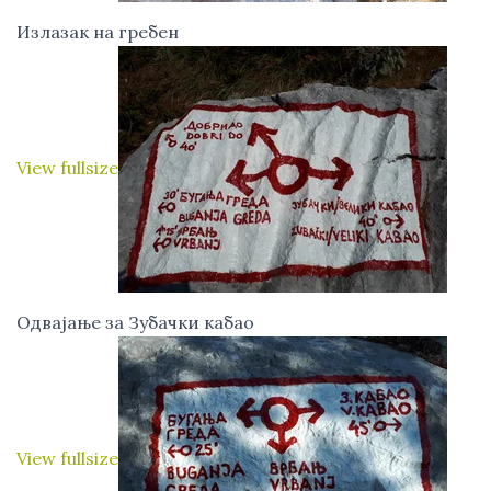
Излазак на гребен
View fullsize
Одвајање за Зубачки кабао
View fullsize