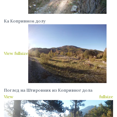
Ка Копривном долу
View fullsize
Поглед на Штировник из Копривног дола
View fullsize