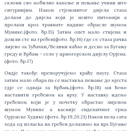
склони сво мобилно камење и пењање учини што
сигурнијим. Након стјеновитог дијела стаза
долази до дијела који је нешто питомији а
пролази кроз травнате падине обрасле шумом
Мунике.(фото. бр.15) Затим опет мало стијена и
дошли сте на гребен(фото. бр.16) где се стаза рачва
лијево за Зубачки/Велики кабао и десно за Бугању
греду и Врбањ – село у црногорском дијелу Орјена.
(фото. бр.17)
Овдје такође препоручујемо краћу паузу. Стаза
затим мало обара па се наставља пењање до мјеста
гдје се одваја за Врбањ,(фото. бр.18) ми ћемо
наставити гребеном ка врху. У наставку идемо
гребеном који је у почетку обрастао лијепом
шумом Мунике а касније ендемичног грма
Орјенске Худике.(фото. бр.19,20,21) Након пола сата
хода од изласка на гребен долазимо на врх Бугање