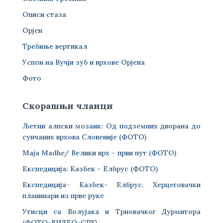
Описи стаза
Орјен
Требиње вертикал
Успон на Вучји зуб и врхове Орјена
Фото
Скорашњи чланци
Љетни алпски мозаик: Од подземних дворана до
сунчаних врхова Словеније (ФОТО)
Maja Madhe/ Велики врх – први пут (ФОТО)
Експедиција: Казбек – Елбрус (ФОТО)
Експедиција- Казбек- Елбрус. Херцеговачки
планинари из прве руке
Утисци са Волујака и Трновачког Дурмитора
(ФОТО-ВИДЕО-GPX)