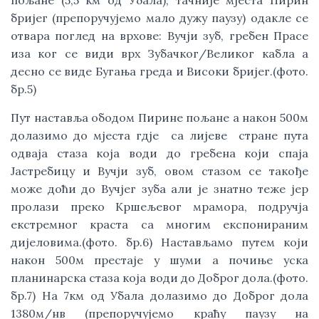
пољане (5,5 км од Убала), тачније мјеста Пирин
бријег (препоручујемо мало дужу паузу) одакле се
отвара поглед на врхове: Вучји зуб, гребен Прасе
иза ког се види врх Зубачког/Великог кабла а
десно се виде Бугања греда и Високи бријег.(фото.
бр.5)
Пут наставља ободом Пирине пољане а након 500м
долазимо до мјеста гдје са лијеве стране пута
одваја стаза која води до гребена који спаја
Јастребицу и Вучји зуб, овом стазом се такође
може доћи до Вучјег зуба али је знатно теже јер
пролази преко Кршељевог мрамора, подручја
екстремног краста са многим експонираним
дијеловима.(фото. бр.6) Настављамо путем који
након 500м престаје у шуми а почиње уска
планинарска стаза која води до Доброг дола.(фото.
бр.7) На 7км од Убала долазимо до Доброг дола
1380м/нв (препоручујемо краћу паузу на