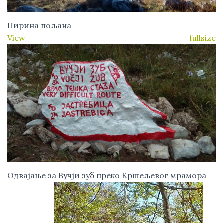
Пирина пољана
View fullsize
Одвајање за Вучји зуб преко Кршељевог мрамора