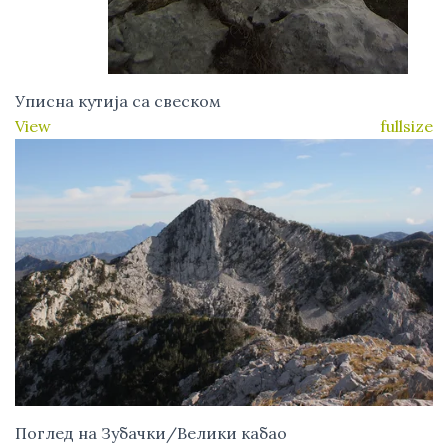
Уписна кутија са свеском
View fullsize
Поглед на Зубачки/Велики кабао