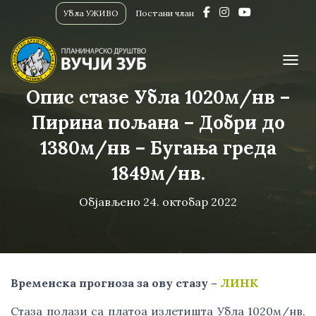
Убла УЖИВО
Постани члан
ПРИК
Опис стазе Убла 1020м/нв –
Пирина пољана – Добри до
1380м/нв – Бугања греда
1849м/нв.
Објављено
24. октобар 2022
Временска прогноза за ову стазу –
ЛИНК
Стаза полази са платоа излетишта Убла 1020м/нв,