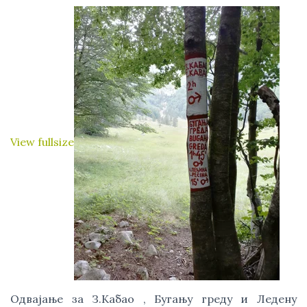
View fullsize
Одвајање за З.Кабао , Бугању греду и Ледену