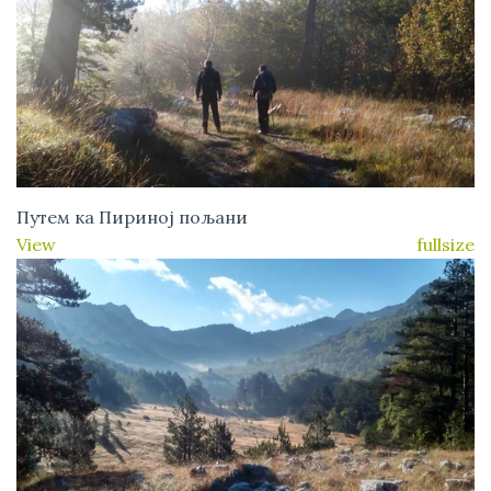
Путем ка Пириној пољани
View fullsize