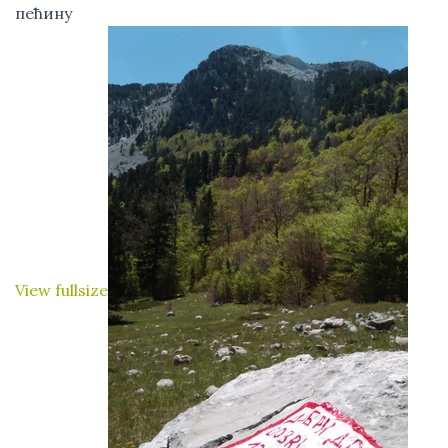
пећину
View fullsize