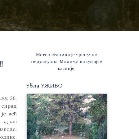
Метео станица је тренутно
недоступна. Молимо покушајте
!
касније.
Убла УЖИВО
љу, 26.
а сирац
 је већ
 здрав
зводе,
одине,