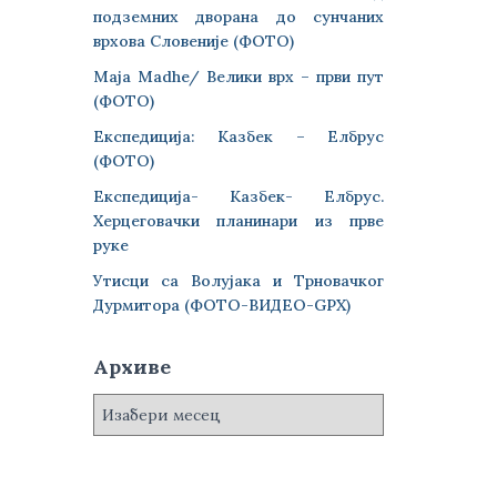
подземних дворана до сунчаних
врхова Словеније (ФОТО)
Maja Madhe/ Велики врх – први пут
(ФОТО)
Експедиција: Казбек – Елбрус
(ФОТО)
Експедиција- Казбек- Елбрус.
Херцеговачки планинари из прве
руке
Утисци са Волујака и Трновачког
Дурмитора (ФОТО-ВИДЕО-GPX)
Архиве
А
р
х
и