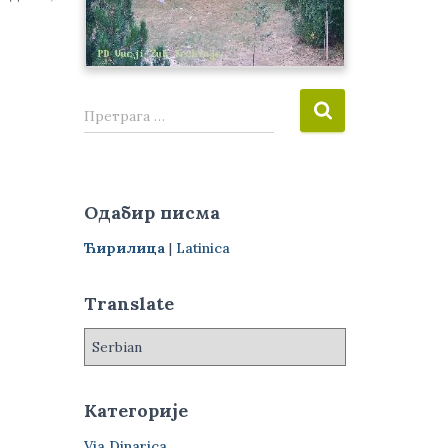
П
Претрага …
р
е
т
р
Одабир писма
а
г
Ћирилица
|
Latinica
а
з
Translate
а
:
Категорије
Via Dinarica