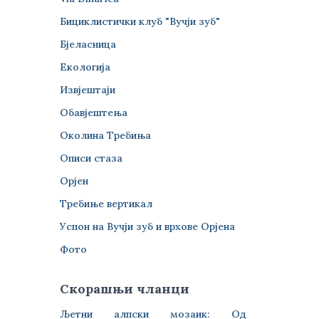
Бициклистички клуб "Вучји зуб"
Бјеласница
Екологија
Извјештаји
Обавјештења
Околина Требиња
Описи стаза
Орјен
Требиње вертикал
Успон на Вучји зуб и врхове Орјена
Фото
Скорашњи чланци
Љетни алпски мозаик: Од