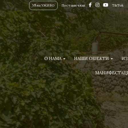
Убла УЖИВО
Постани члан
TikTok
О НАМА
НАШИ ОБЈЕКТИ
ИЗ
МАНИФЕСТАЦ