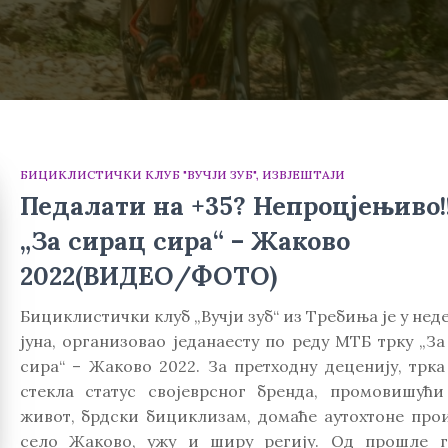
БИЦИКЛИСТИЧКИ КЛУБ "ВУЧЈИ ЗУБ"
ИЗВЈЕШТАЈИ
Педалати на +35? Непроцјењиво!!
„За сирац сира“ – Жаково
2022(ВИДЕО/ФОТО)
Бициклистички клуб „Вучји зуб“ из Требиња је у неде
јуна, организовао једанаесту по реду МТБ трку „З
сира“ – Жаково 2022. За претходну деценију, трка
стекла статус својеврсног бренда, промовишући
живот, брдски бициклизам, домаће аутохтоне прои
село Жаково, ужу и ширу регију. Од прошле г