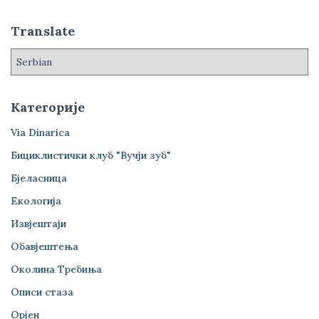
а
з
Translate
а
:
Категорије
Via Dinarica
Бициклистички клуб "Вучји зуб"
Бјеласница
Екологија
Извјештаји
Обавјештења
Околина Требиња
Описи стаза
Орјен