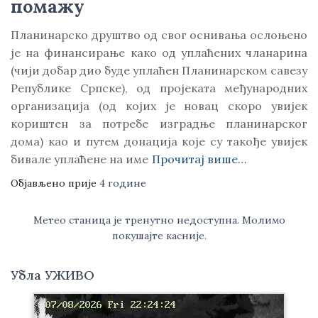
помажу
Планинарско друштво од свог оснивања ослоњено
је на финансирање како од уплаћених чланарина
(чији добар дио буде уплаћен Планинарском савезу
Републике Српске), од пројеката међународних
организација (од којих је новац скоро увијек
кориштен за потребе изградње планинарског
дома) као и путем донација које су такође увијек
бивале уплаћене на име
Прочитај више…
Објављено прије
4 године
Метео станица је тренутно недоступна. Молимо
покушајте касније.
Убла УЖИВО