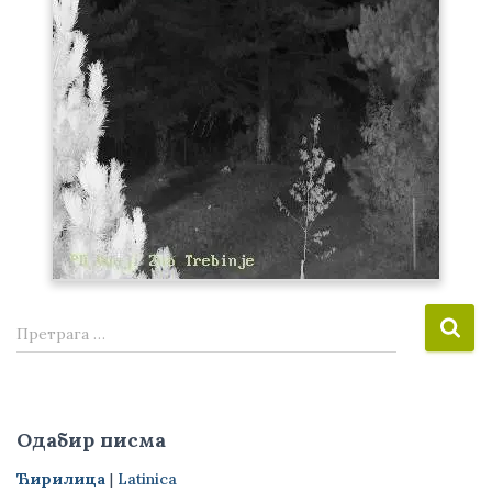
П
Претрага …
р
е
т
р
Одабир писма
а
г
Ћирилица
|
Latinica