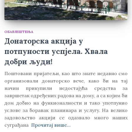
ОБАВЈЕШТЕЊА
Донаторска акција у
потпуности успјела. Хвала
добри људи!
Поштовани пријатељи, као што знате недавно смо
организовали донаторско вече, како би на тај
начин прикупили недостајућа средства за
завршетак одређених радова на дому, а са којим би
дом добио на функионалности и тако употпунио
услове за боравак планинара и услугу. На велико
задовољство акцији се одазвало много наших
суграђана
Прочитај више…