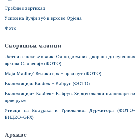
Требиње вертикал
Успон на Вучји зуб и врхове Орјена
Фото
Скорашњи чланци
Љетни алпски мозаик: Од подземних дворана до сунчаних
врхова Словеније (ФОТО)
Maja Madhe/ Велики врх – први пут (ФОТО)
Експедиција: Казбек – Елбрус (ФОТО)
Експедиција- Казбек- Елбрус. Херцеговачки планинари из
прве руке
Утисци са Волујака и Трновачког Дурмитора (ФОТО-
ВИДЕО-GPX)
Архиве