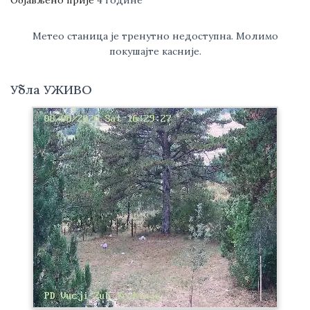
Објављено прије
4 године
Метео станица је тренутно недоступна. Молимо
покушајте касније.
Убла УЖИВО