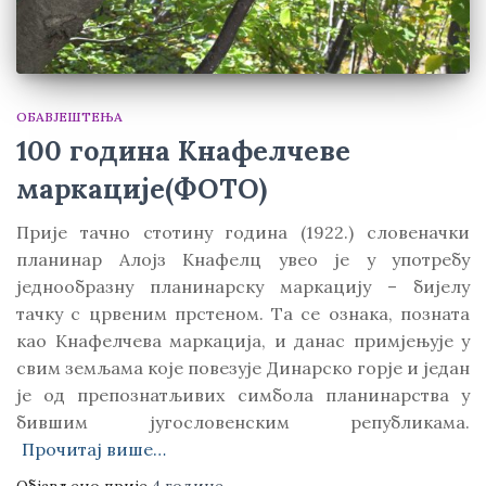
ОБАВЈЕШТЕЊА
100 година Кнафелчеве
маркације(ФОТО)
Прије тaчно стотину година (1922.) словеначки
планинар Алојз Kнафелц увео је у употребу
једнообразну планинарску маркацију – бијелу
тачку с црвеним прстеном. Та се ознака, позната
као Kнафелчева маркација, и данас примјењује у
свим земљама које повезује Динарско горје и један
је од препознатљивих симбола планинарства у
бившим југословенским републикама.
Прочитај више…