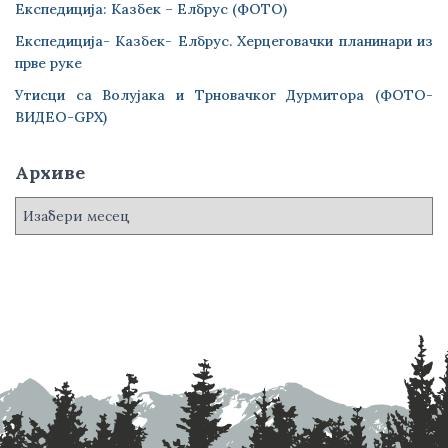
Експедиција: Казбек – Елбрус (ФОТО)
Експедиција- Казбек- Елбрус. Херцеговачки планинари из
прве руке
Утисци са Волујака и Трновачког Дурмитора (ФОТО-
ВИДЕО-GPX)
Архиве
А
р
х
и
в
е