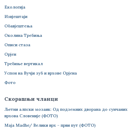
Екологија
Извјештаји
Обавјештења
Околина Требиња
Описи стаза
Орјен
Требиње вертикал
Успон на Вучји зуб и врхове Орјена
Фото
Скорашњи чланци
Љетни алпски мозаик: Од подземних дворана до сунчаних
врхова Словеније (ФОТО)
Maja Madhe/ Велики врх – први пут (ФОТО)