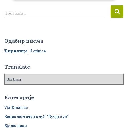
П
Претрага …
р
е
т
р
Одабир писма
а
г
Ћирилица
|
Latinica
а
з
Translate
а
:
Категорије
Via Dinarica
Бициклистички клуб "Вучји зуб"
Бјеласница