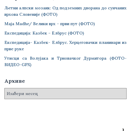
Љетни алпски мозаик: Од подземних дворана до сунчаних
врхова Словеније (ФОТО)
Maja Madhe/ Велики врх – први пут (ФОТО)
Експедиција: Казбек – Елбрус (ФОТО)
Експедиција- Казбек- Елбрус. Херцеговачки планинари из
прве руке
Утисци са Волујака и Трновачког Дурмитора (ФОТО-
ВИДЕО-GPX)
Архиве
А
р
х
и
в
е