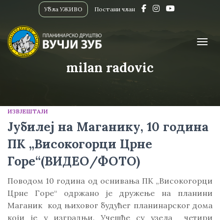
Убла УЖИВО
Постани члан
ПРИК
milan radovic
ИЗВЈЕШТАЈИ
Јубилеј на Маганику, 10 година
ПК „Високогорци Црне
Горе“(ВИДЕО/ФОТО)
Поводом 10 година од оснивања ПK „Високогорци
Црне Горе“ одржано је дружење на планини
Маганик код њиховог будућег планинарског дома
који је у изградњи. Учешће су узела четири