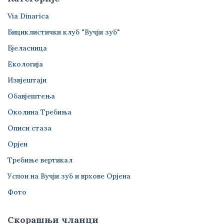
Via Dinarica
Бициклистички клуб "Вучји зуб"
Бјеласница
Екологија
Извјештаји
Обавјештења
Околина Требиња
Описи стаза
Орјен
Требиње вертикал
Успон на Вучји зуб и врхове Орјена
Фото
Скорашњи чланци