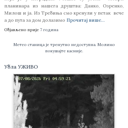
планинара из нашега друштва: Данко, Озренко,
Милош и ја. Из Требиња смо кренули у петак вече
а до пута за дом долазимо
Прочитај више…
Објављено прије
7 година
Метео станица је тренутно недоступна. Молимо
покушајте касније.
Убла УЖИВО