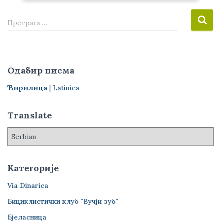
П
Претрага …
р
е
т
р
Одабир писма
а
г
Ћирилица
|
Latinica
а
з
Translate
а
:
Категорије
Via Dinarica
Бициклистички клуб "Вучји зуб"
Бјеласница