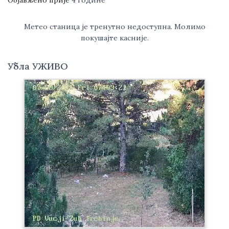
Објављено прије
4 године
Метео станица је тренутно недоступна. Молимо
покушајте касније.
Убла УЖИВО