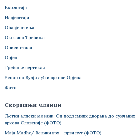
Екологија
Извјештаји
Обавјештења
Околина Требиња
Описи стаза
Орјен
Требиње вертикал
Успон на Вучји зуб и врхове Орјена
Фото
Скорашњи чланци
Љетни алпски мозаик: Од подземних дворана до сунчаних
врхова Словеније (ФОТО)
Maja Madhe/ Велики врх – први пут (ФОТО)