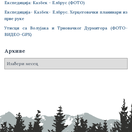
Експедиција: Казбек – Елбрус (ФОТО)
Експедиција- Казбек- Елбрус. Херцеговачки планинари из
прве руке
Утисци са Волујака и Трновачког Дурмитора (ФОТО-
ВИДЕО-GPX)
Архиве
А
р
х
и
в
е