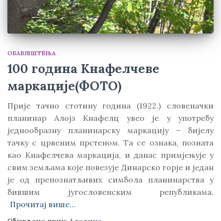
ОБАВЈЕШТЕЊА
100 година Кнафелчеве
маркације(ФОТО)
Прије тaчно стотину година (1922.) словеначки
планинар Алојз Kнафелц увео је у употребу
једнообразну планинарску маркацију – бијелу
тачку с црвеним прстеном. Та се ознака, позната
као Kнафелчева маркација, и данас примјењује у
свим земљама које повезује Динарско горје и један
је од препознатљивих симбола планинарства у
бившим југословенским републикама.
Прочитај више…