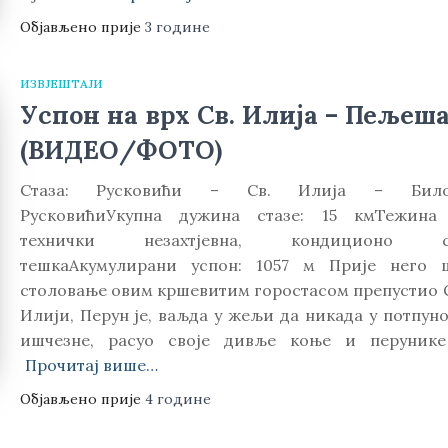
Објављено прије
3 године
ИЗВЈЕШТАЈИ
Успон на врх Св. Илија – Пељеш
(ВИДЕО/ФОТО)
Стаза: Русковићи – Св. Илија – Било
РусковићиУкупна дужина стазе: 15 кмТежина 
технички незахтјевна, кондиционо с
тешкаАкумулирани успон: 1057 м Прије него 
столовање овим кршевитим горостасом препустио 
Илији, Перун је, ваљда у жељи да никада у потпун
ишчезне, расуо своје дивље коње и перуник
Прочитај више…
Објављено прије
4 године