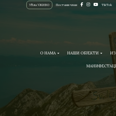
Убла УЖИВО
Постани члан
TikTok
О НАМА
НАШИ ОБЈЕКТИ
ИЗ
МАНИФЕСТАЦ