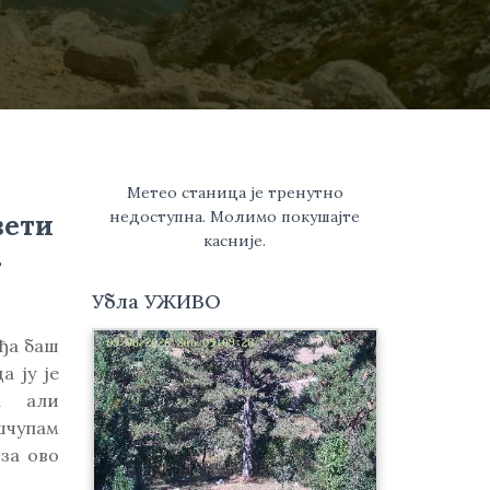
Метео станица је тренутно
недоступна. Молимо покушајте
вети
касније.
-
Убла УЖИВО
ођа баш
а ју је
а али
шчупам
за ово