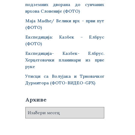
подземних дворана до сунчаних
врхова Словеније (ФОТО)
Maja Madhe/ Велики врх – први пут
(ФОТО)
Експедиција: Казбек – Елбрус
(ФОТО)
Експедиција- Казбек- Елбрус.
Херцеговачки планинари из прве
руке
Утисци са Волујака и Трновачког
Дурмитора (ФОТО-ВИДЕО-GPX)
Архиве
А
р
х
и