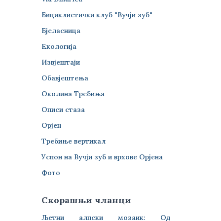
Бициклистички клуб "Вучји зуб"
Бјеласница
Екологија
Извјештаји
Обавјештења
Околина Требиња
Описи стаза
Орјен
Требиње вертикал
Успон на Вучји зуб и врхове Орјена
Фото
Скорашњи чланци
Љетни алпски мозаик: Од