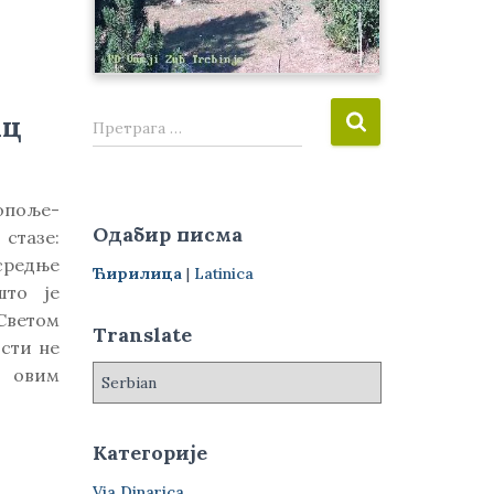
П
ац
Претрага …
р
е
т
поље-
р
Одабир писма
стазе:
а
редње
г
Ћирилица
|
Latinica
а
што је
з
Светом
Translate
а
ости не
:
е овим
Категорије
Via Dinarica