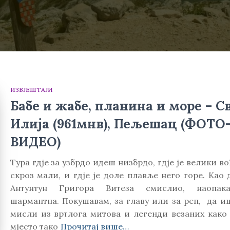
ИЗВЈЕШТАЈИ
Бабе и жабе, планина и море – С
Илија (961мнв), Пељешац (ФОТО
ВИДЕО)
Тура гдје за узбрдо идеш низбрдо, гдје је велики в
скроз мали, и гдје је доле плавље него горе. Као д
Антунтун Григора Витеза смислио, наопак
шармантна. Покушавам, за главу или за реп, да и
мисли из вртлога митова и легенди везаних како 
мјесто тако
Прочитај више…