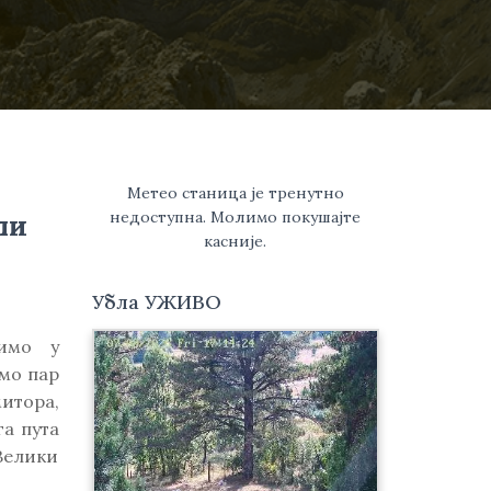
Метео станица је тренутно
недоступна. Молимо покушајте
ли
касније.
Убла УЖИВО
имо у
амо пар
итора,
а пута
 Велики