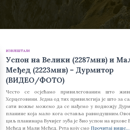
ИЗВЈЕШТАЈИ
Успон на Велики (2287мнв) и Ма
Међед (2223мнв) – Дурмитор
(ВИДЕО/ФОТО)
Често се осјећамо привилегованим што жив
Херцеговини. Једна од тих привилегија је што за с
сати вожње можемо да се нађемо у подножју Дурм
планине која мало кога оставља равнодушним.Овог
циљ планинара Вучијег зуба је био успон на врхове
Међед и Мали Међед. Рута коју смо
Прочитај више…