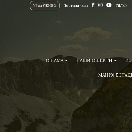
Убла УЖИВО
Постани члан
TikTok
О НАМА
НАШИ ОБЈЕКТИ
ИЗ
МАНИФЕСТАЦ