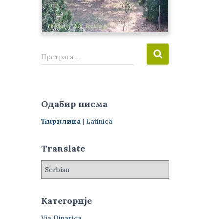
П
Претрага …
р
е
т
р
Одабир писма
а
г
Ћирилица
|
Latinica
а
з
Translate
а
:
Категорије
Via Dinarica