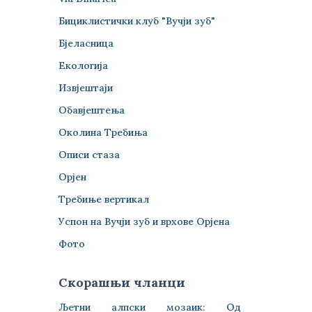
Бициклистички клуб "Вучји зуб"
Бјеласница
Екологија
Извјештаји
Обавјештења
Околина Требиња
Описи стаза
Орјен
Требиње вертикал
Успон на Вучји зуб и врхове Орјена
Фото
Скорашњи чланци
Љетни алпски мозаик: Од