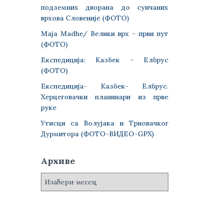
подземних дворана до сунчаних
врхова Словеније (ФОТО)
Maja Madhe/ Велики врх – први пут
(ФОТО)
Експедиција: Казбек – Елбрус
(ФОТО)
Експедиција- Казбек- Елбрус.
Херцеговачки планинари из прве
руке
Утисци са Волујака и Трновачког
Дурмитора (ФОТО-ВИДЕО-GPX)
Архиве
А
р
х
и