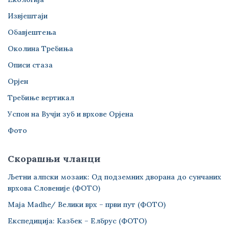
Извјештаји
Обавјештења
Околина Требиња
Описи стаза
Орјен
Требиње вертикал
Успон на Вучји зуб и врхове Орјена
Фото
Скорашњи чланци
Љетни алпски мозаик: Од подземних дворана до сунчаних
врхова Словеније (ФОТО)
Maja Madhe/ Велики врх – први пут (ФОТО)
Експедиција: Казбек – Елбрус (ФОТО)