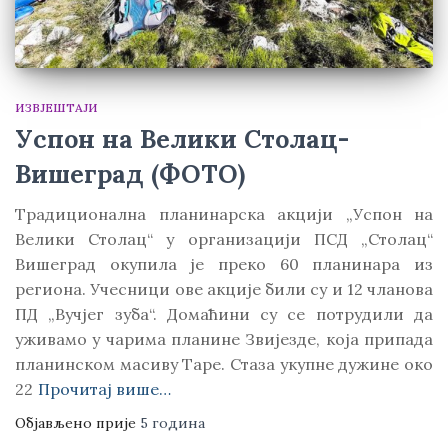
ИЗВЈЕШТАЈИ
Успон на Велики Столац-
Вишеград (ФОТО)
Традиционална планинарска акцији „Успон на
Велики Столац“ у организацији ПСД „Столац“
Вишеград окупила је преко 60 планинара из
региона. Учесници ове акције били су и 12 чланова
ПД „Вучјег зуба“. Домаћини су се потрудили да
уживамо у чарима планине Звијезде, која припада
планинском масиву Таре. Стаза укупне дужине око
22
Прочитај више…
Објављено прије
5 година