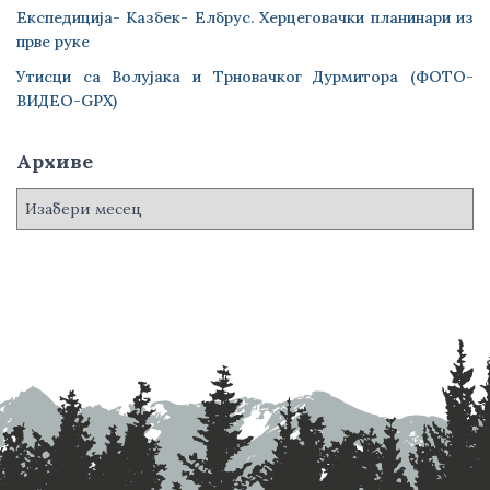
Експедиција- Казбек- Елбрус. Херцеговачки планинари из
прве руке
Утисци са Волујака и Трновачког Дурмитора (ФОТО-
ВИДЕО-GPX)
Архиве
А
р
х
и
в
е