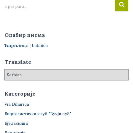
П
Претрага …
р
е
т
р
Одабир писма
а
г
Ћирилица
|
Latinica
а
з
Translate
а
:
Категорије
Via Dinarica
Бициклистички клуб "Вучји зуб"
Бјеласница
Екологија