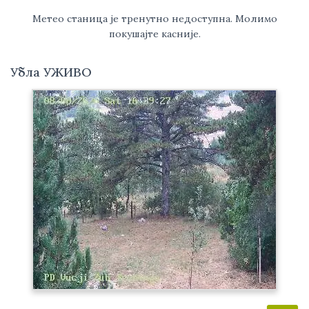
Метео станица је тренутно недоступна. Молимо
покушајте касније.
Убла УЖИВО