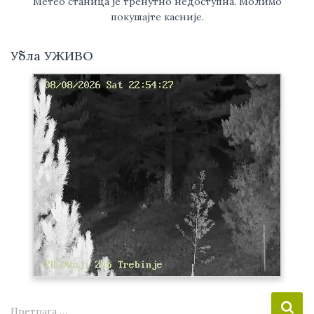
Метео станица је тренутно недоступна. Молимо
покушајте касније.
Убла УЖИВО
П
Претрага …