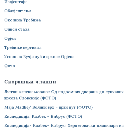
Извјештаји
Обавјештења
Околина Требиња
Описи стаза
Орјен
Требиње вертикал
Успон на Вучји зуб и врхове Орјена
Фото
Скорашњи чланци
Љетни алпски мозаик: Од подземних дворана до сунчаних
врхова Словеније (ФОТО)
Maja Madhe/ Велики врх – први пут (ФОТО)
Експедиција: Казбек – Елбрус (ФОТО)
Експедиција- Казбек- Елбрус. Херцеговачки планинари из