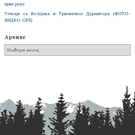
прве руке
Утисци са Волујака и Трновачког Дурмитора (ФОТО-
ВИДЕО-GPX)
Архиве
А
р
х
и
в
е