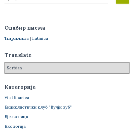
р
е
т
р
Одабир писма
а
г
Ћирилица
|
Latinica
а
з
Translate
а
:
Категорије
Via Dinarica
Бициклистички клуб "Вучји зуб"
Бјеласница
Екологија