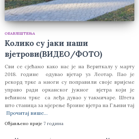
ОБАВЈЕШТЕЊА
Колико су јаки наши
вјетрови(ВИДЕО/ФОТО)
Сви се сјећамо како нас је на Вериткалу у марту
2018. године одувао вјетар уз Леотар. Пао је
рекорд трке а многи су поправили своје вријеме
управо ради орканског јужног вјетра који је
већином трке са леђа дувао у такмичаре. Штета
што станица за мјерење брзине вјетра на Гљиви тај
Прочитај више…
Објављено прије
7 година