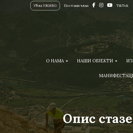
Убла УЖИВО
Постани члан
TikTok
О НАМА
НАШИ ОБЈЕКТИ
ИЗ
МАНИФЕСТАЦ
Опис стазе