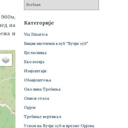
 960м,
Категорије
лед на
лежа и
Via Dinarica
Бициклистички клуб "Вучји зуб"
Бјеласница
Екологија
Извјештаји
Обавјештења
Околина Требиња
Описи стаза
Орјен
Требиње вертикал
Успон на Вучји зуб и врхове Орјена