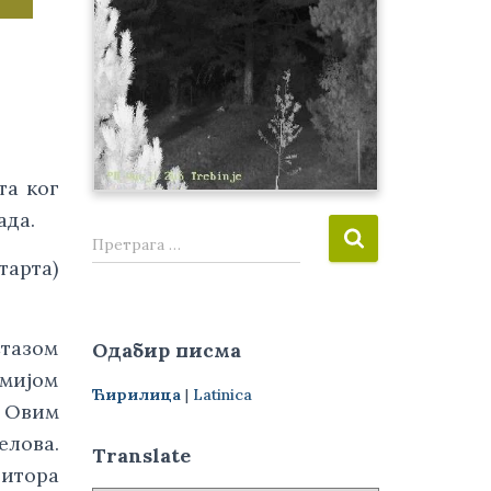
та ког
ада.
П
Претрага …
р
тарта)
е
т
р
Стазом
Одабир писма
а
рмијом
г
Ћирилица
|
Latinica
а
. Овим
з
елова.
а
Translate
титора
: