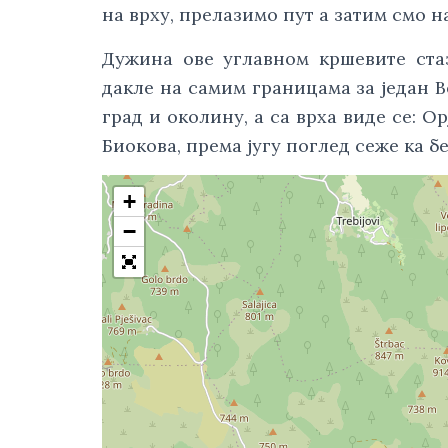
на врху, прелазимо пут а затим смо н
Дужина ове углавном кршевите стаз
дакле на самим границама за један 
град и околину, а са врха виде се: Ор
Биокова, према југу поглед сеже ка бе
+
−