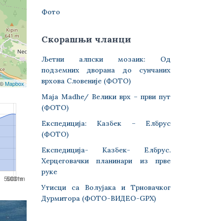
Фото
Скорашњи чланци
Љетни алпски мозаик: Од
подземних дворана до сунчаних
врхова Словеније (ФОТО)
 ©
Mapbox
Maja Madhe/ Велики врх – први пут
(ФОТО)
Експедиција: Казбек – Елбрус
(ФОТО)
Експедиција- Казбек- Елбрус.
Херцеговачки планинари из прве
руке
Утисци са Волујака и Трновачког
Дурмитора (ФОТО-ВИДЕО-GPX)