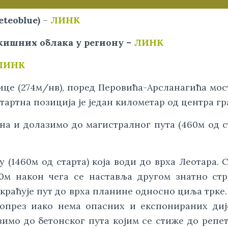
eteoblue)
–
ЛИНК
кишних облака у региону –
ЛИНК
ЛИНК
ице (274м/нв), поред Перовића-Арсланагића мос
тартна позиција је jедан километар од центра гр
на и долазимо до магистралног пута (460м од с
у (1460м од старта) која води до врха Леотара. 
0м након чега се наставља другом знатно ст
 скраћује пут до врха планине односно циља трке
 опрез иако нема опасних и експонираних диј
зимо до бетонског пута којим се стиже до репе