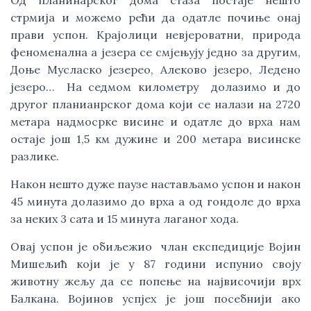
Од планинарског дома стаза постаје нешто
стрмија и можемо рећи да одатле почиње онај
прави успон. Крајолици невјероватни, природа
феноменална а језера се смјењују једно за другим,
Доње Мусласко језерео, Алеково језеро, Ледено
језеро… На седмом километру долазимо и до
другог планианрског дома који се налази на 2720
метара надмосрке висине и одатле до врха нам
остаје још 1,5 км дужине и 200 метара висинске
разлике.
Након нешто дуже паузе настављамо успон и након
45 минута долазимо до врха а од гондоле до врха
за неких 3 сата и 15 минута лаганог хода.
Овај успон је обиљежио члан експедиције Војин
Мишељић који је у 87 години испунио своју
животну жељу да се попење на највисочији врх
Балкана. Војинов успјех је још посебнији ако