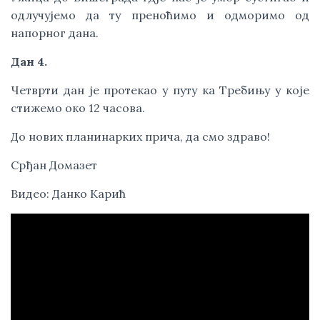
одлучујемо да ту преноћимо и одморимо од
напорног дана.
Дан 4.
Четврти дан је протекао у путу ка Требињу у које
стижемо око 12 часова.
До нових планинарких прича, да смо здраво!
Срђан Домазет
Видео: Данко Карић