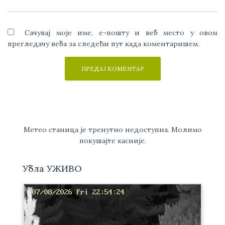
Сачувај моје име, е-пошту и веб место у овом
прегледачу веба за следећи пут када коментаришем.
Метео станица је тренутно недоступна. Молимо
покушајте касније.
Убла УЖИВО