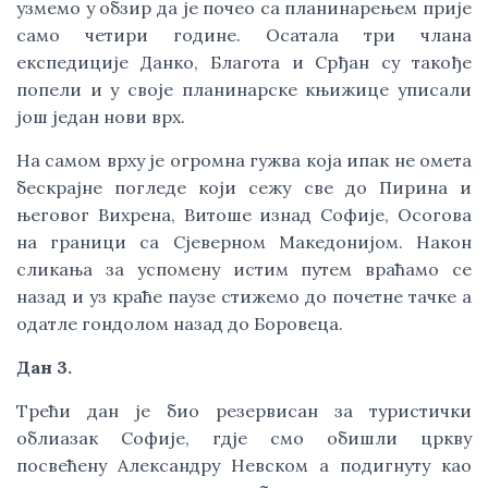
узмемо у обзир да је почео са планинарењем прије
само четири године. Осатала три члана
експедиције Данко, Благота и Срђан су такође
попели и у своје планинарске књижице уписали
још један нови врх.
На самом врху је огромна гужва која ипак не омета
бескрајне погледе који сежу све до Пирина и
његовог Вихрена, Витоше изнад Софије, Осогова
на граници са Сјеверном Македонијом. Након
сликања за успомену истим путем враћамо се
назад и уз краће паузе стижемо до почетне тачке а
одатле гондолом назад до Боровеца.
Дан 3.
Трећи дан је био резервисан за туристички
облиазак Софије, гдје смо обишли цркву
посвећену Александру Невском а подигнуту као