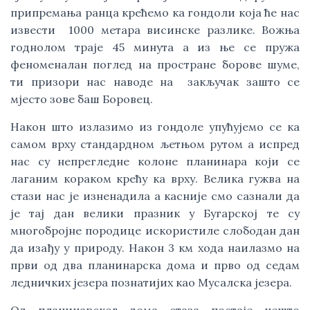
припремања ранца крећемо ка гондоли која ће нас
извести 1000 метара висинске разлике. Вожња
годнолом траје 45 минута а из ње се пружа
феноменалан поглед на простране борове шуме,
ти призори нас наводе на закључак зашто се
мјесто зове баш Боровец.
Након што излазимо из гондоле упућујемо се ка
самом врху стандардном љетњом рутом а испред
нас су непрегледне колоне планинара који се
лаганим кораком крећу ка врху. Велика гужва на
стази нас је изненадила а касније смо сазнали да
је тај дан велики празник у Бугарској те су
многобројне породице искористиле слободан дан
да изађу у природу. Након 3 км хода наилазмо на
први од два планинарска дома и прво од седам
ледничких језера познатијих као Мусалска језера.