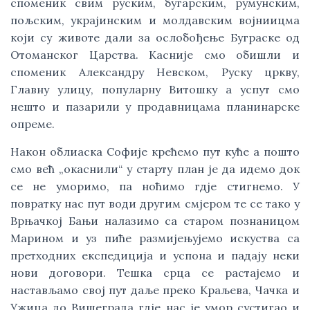
споменик свим руским, бугарским, румунским,
пољским, украјинским и молдавским војниицма
који су животе дали за ослобођење Буграске од
Отоманског Царства. Касније смо обишли и
споменик Александру Невском, Руску цркву,
Главну улицу, популарну Витошку а успут смо
нешто и пазарили у продавницама планинарске
опреме.
Након облиаска Софије крећемо пут куће а пошто
смо већ „окаснили“ у старту план је да идемо док
се не уморимо, па ноћимо гдје стигнемо. У
повратку нас пут води другим смјером те се тако у
Врњачкој Бањи налазимо са старом познаницом
Марином и уз пиће размијењујемо искуства са
претходних експедиција и успона и падају неки
нови договори. Тешка срца се растајемо и
настављамо свој пут даље преко Краљева, Чачка и
Ужица до Вишеграда гдје нас је умор сустигао и