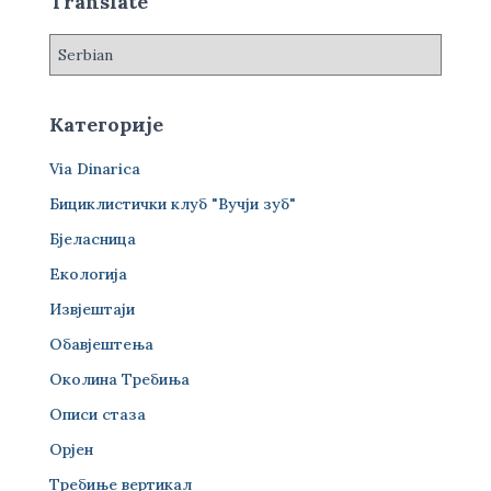
Translate
:
Категорије
Via Dinarica
Бициклистички клуб "Вучји зуб"
Бјеласница
Екологија
Извјештаји
Обавјештења
Околина Требиња
Описи стаза
Орјен
Требиње вертикал