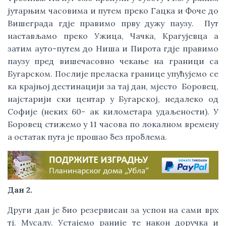
јутарњим часовима и путем преко Гацка и Фоче до
Вишеграда гдје правимо прву дужу паузу. Пут
настављамо преко Ужица, Чачка, Крагујевца а
затим ауто-путем до Ниша и Пирота гдје правимо
паузу пред вишечасовно чекање на граници са
Бугарском. Послије преласка границе упућујемо се
ка крајњој дестинацији за тај дан, мјесто Боровец,
најстарији ски центар у Бугарској, недалеко од
Софије (неких 60- ак километара удаљености). У
Боровец стижемо у 11 часова по локалном времену
а остатак пута је прошао без проблема.
Дан 2.
Други дан је био резервисан за успон на сами врх
тј. Мусалу. Устајемо раније те након доручка и