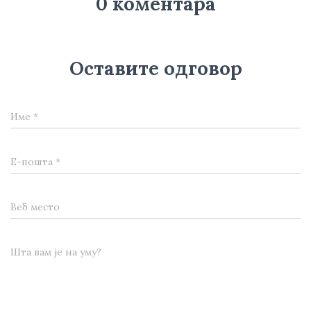
0 коментара
Оставите одговор
Име
*
Е-пошта
*
Веб место
Шта вам је на уму?