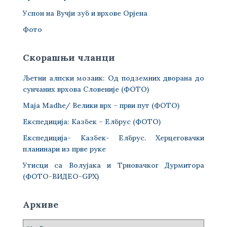
Успон на Вучји зуб и врхове Орјена
Фото
Скорашњи чланци
Љетни алпски мозаик: Од подземних дворана до
сунчаних врхова Словеније (ФОТО)
Maja Madhe/ Велики врх – први пут (ФОТО)
Експедиција: Казбек – Елбрус (ФОТО)
Експедиција- Казбек- Елбрус. Херцеговачки
планинари из прве руке
Утисци са Волујака и Трновачког Дурмитора
(ФОТО-ВИДЕО-GPX)
Архиве
А