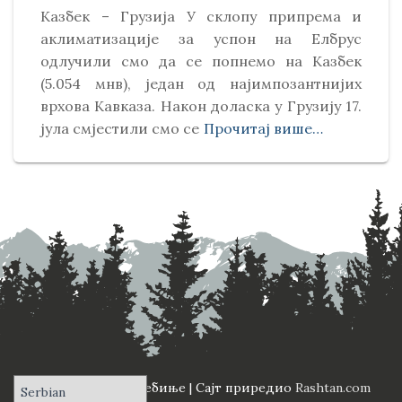
Kазбек – Грузија У склопу припрема и
аклиматизације за успон на Елбрус
одлучили смо да се попнемо на Kазбек
(5.054 мнв), један од најимпозантнијих
врхова Kавказа. Након доласка у Грузију 17.
јула смјестили смо се
Прочитај више…
ПД "Вучји Зуб" Требиње | Сајт приредио
Rashtan.com