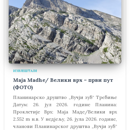
ИЗВЈЕШТАЈИ
Maja Madhe/ Велики врх – први пут
(ФОТО)
Планинарско друштво „Вучји зуб“ Требиње
Датум: 26. јул 2026. године Планина:
Проклетије Врх: Маја Маде/Велики врх
2.552 m н.в. У недјељу, 26. јула 2026. године,
чланови Планинарског друштва „Вучји зуб“