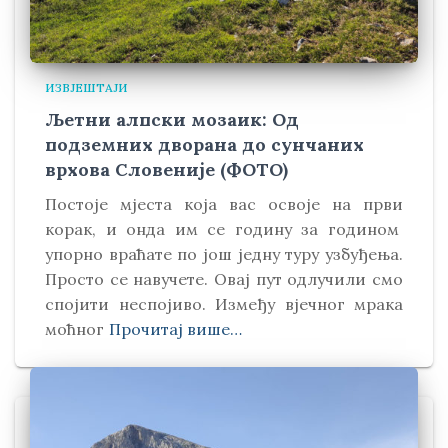
ИЗВЈЕШТАЈИ
Љетни алпски мозаик: Од
подземних дворана до сунчаних
врхова Словеније (ФОТО)
Постоје мјеста која вас освоје на први
корак, и онда им се годину за годином
упорно враћате по још једну туру узбуђења.
Просто се навучете. Овај пут одлучили смо
спојити неспојиво. Између вјечног мрака
моћног
Прочитај више…