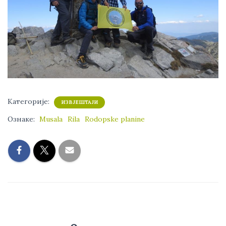
Категорије:
ИЗВЈЕШТАЈИ
Ознаке:
Musala
Rila
Rodopske planine