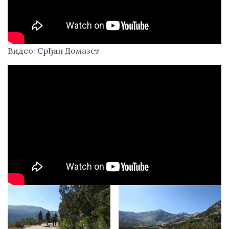
Видео: Срђан Домазет