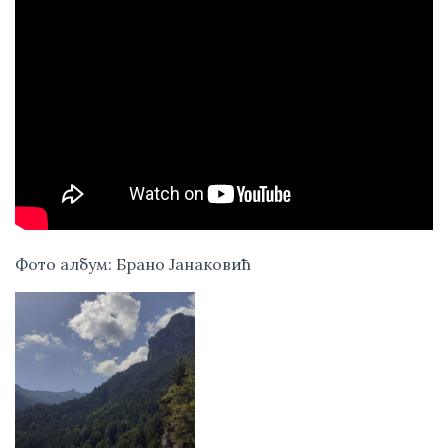
Фото албум: Брано Јанаковић