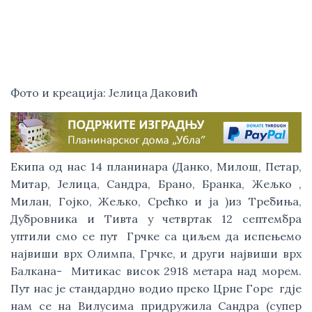
Фото и креација: Јелица Даковић
Екипа од нас 14 планинара (Данко, Милош, Петар, 
Митар, Јелица, Сандра, Брано, Бранка, Жељко , 
Милан, Гојко, Жељко, Срећко и ја )из Требиња, 
Дубровника и Тивта у четвртак 12 септембра 
уптили смо се пут  Грчке са циљем да испењемо 
највиши врх Олимпа, Грчке, и други највиши врх 
Балкана-  Митикас висок 2918 метара над морем. 
Пут нас је стандардно водио преко Црне Горе  гдје 
нам се на Вилусима придружила Сандра (супер 