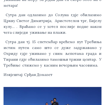
метара! 
 Сутра дан одлазимо до Солуна гдје обилазимо 
Цркву Светог Димитрија,  Аристотелов трг, Бијелу 
кулу… . Враћамо се у хотел послије подне након 
чега слиједи  уживање на плажи. 
 Сутра дан тј. 15 спетембар крећемо пут Требиња 
истим путем само што се дуже задржавамо у 
Охриду гдје уживамо у свим љепотама града и 
Тирани гдје обилазимо тамошњи тржни центар.  У 
Требиње  стижемо у  касним вечерњим часовима.
Извјештај: Срђан Домазет