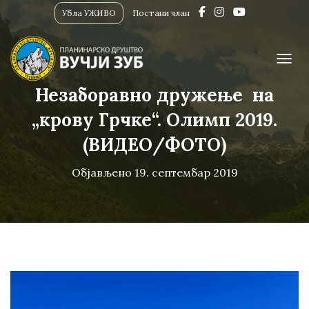
Убла УЖИВО
Постани члан
ПРИК
Незаборавно дружење на
„крову Грчке“. Олимп 2019.
(ВИДЕО/ФОТО)
Објављено
19. септембар 2019