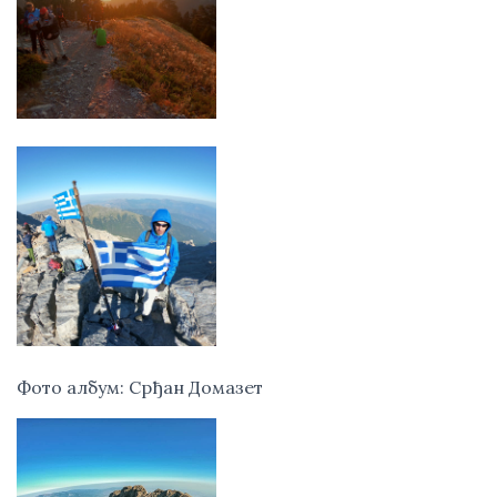
Фото албум: Срђан Домазет