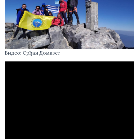
Видео: Срђан Домазет