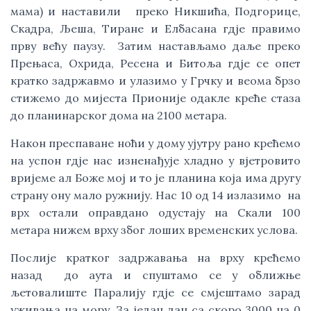
мама) и наставили   преко Никшића, Подгорице, 
Скадра, Љеша, Тиране и Елбасана гдје правимо 
прву већу паузу.  Затим настављамо даље преко 
Прењаса, Охрида, Ресена и Битоља гдје се опет 
кратко задржавмо и улазимо у Грчку и веома брзо 
стижемо до мијеста Прионије одакле креће стаза 
до планинарског дома на 2100 метара. 
Након преспаване ноћи у дому ујутру рано крећемо 
на успон гдје нас изненађује хладно у вјетровито 
вријеме ал Боже мој и то је планина која има другу 
страну ону мало ружнију. Нас 10 од 14 излазимо  на 
врх остали оправдано одустају на Скали 100 
метара нижем врху због лоших временских услова. 
Послије кратког задржавања на врху крећемо 
назад  до аута и спуштамо се у оближње 
љетовалиште Паралију гдје се смјештамо зарад 
уживања на мору. За један дан са скоро 3000 на 0 