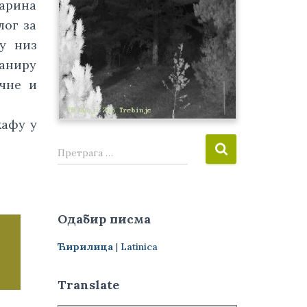
арина 
ог за 
у низ 
ниру 
чне и 
афу у 
П
Претрага …
р
е
т
р
Одабир писма
а
г
Ћирилица
|
Latinica
а
з
а
Translate
: