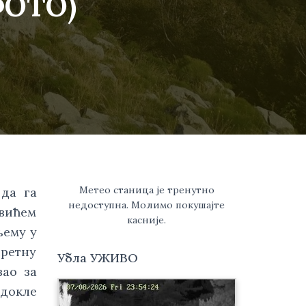
ФОТО)
Метео станица је тренутно
да га 
недоступна. Молимо покушајте
вићем 
касније.
ему у 
ретну 
Убла УЖИВО
ао за 
докле 