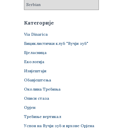
Категорије
Via Dinarica
Бициклистички клуб "Вучји зуб"
Бјеласница
Екологија
Извјештаји
Обавјештења
Околина Требиња
Описи стаза
Орјен
Требиње вертикал
Успон на Вучји зуб и врхове Орјена