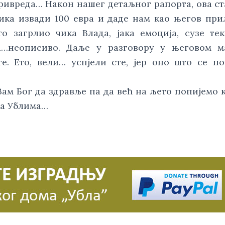
ривреда… Након нашег детаљног рапорта, ова ст
ика извади 100 евра и даде нам као његов прил
о загрлио чика Влада, јака емоција, сузе тек
а…неописиво. Даље у разговору у његовом ма
е. Ето, вели… успјели сте, јер оно што се по
м Бог да здравље па да већ на љето попијемо к
а Ублима… 