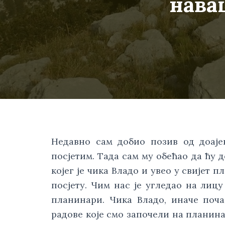
нава
Недавно сам добио позив од доајен
посјетим. Тада сам му обећао да ћу 
којег је чика Владо и увео у свијет п
посјету. Чим нас је угледао на лицу 
планинари. Чика Владо, иначе поча
радове које смо започели на планина