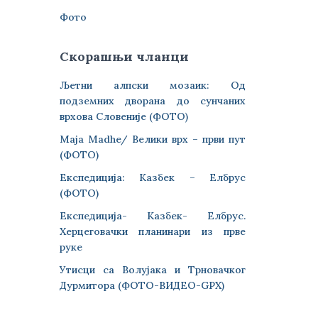
Фото
Скорашњи чланци
Љетни алпски мозаик: Од
подземних дворана до сунчаних
врхова Словеније (ФОТО)
Maja Madhe/ Велики врх – први пут
(ФОТО)
Експедиција: Казбек – Елбрус
(ФОТО)
Експедиција- Казбек- Елбрус.
Херцеговачки планинари из прве
руке
Утисци са Волујака и Трновачког
Дурмитора (ФОТО-ВИДЕО-GPX)