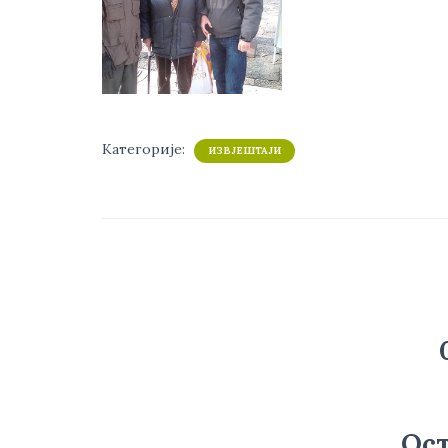
Категорије:
ИЗВЈЕШТАЈИ
Ост