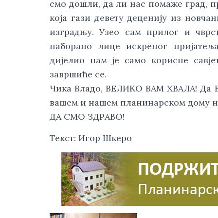
смо дошли, да ли нас помаже град, п
која гази девету деценију из новчан
изградњу. Узео сам прилог и чврст
наборано лице искреног пријатељ
дијелио нам је само корисне савјет
завршиће се. 
Чика Владо, ВЕЛИКО ВАМ ХВАЛА! Да Ва
вашем и нашем планинарском дому н
ДА СМО ЗДРАВО!
Текст: Игор Шкеро