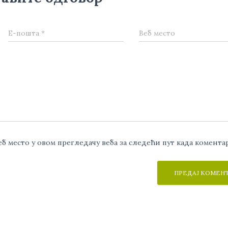
Е-пошта
*
Веб место
веб место у овом прегледачу веба за следећи пут када комент