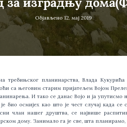
ц за изградњу дома(
Објављено
12. мај 2019
а требињског планинарства, Влада Кукурића 
доћи са његовим старим пријатељем Војом Преле
ланинарења. И тако се данас Војо и ја упутисмо њ
је био осмијех као што је чест случај када се с
сни члан нашег друштва, се највише распитив
рском дому. Занимало га је све, шта планирамо, 