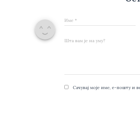
Име
*
Шта вам је на уму?
Сачувај моје име, е-пошту и 