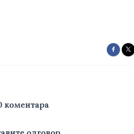
0 коментара
авите одговор