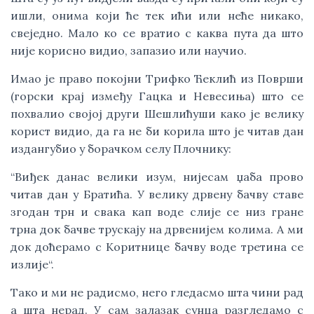
ишли, онима који ће тек ићи или неће никако,
свеједно. Мало ко се вратио с каква пута да што
није корисно видио, запазио или научио.
Имао је право покојни Трифко Ћеклић из Површи
(горски крај између Гацка и Невесиња) што се
похвалио својој други Шешлићуши како је велику
корист видио, да га не би корила што је читав дан
издангубио у борачком селу Плочнику:
“Виђек данас велики изум, нијесам џаба прово
читав дан у Братића. У велику дрвену бачву ставе
згодан трн и свака кап воде слије се низ гране
трна док бачве трускају на дрвенијем колима. А ми
док доћерамо с Коритнице бачву воде третина се
излије“.
Тако и ми не радисмо, него гледасмо шта чини рад
а шта нерад. У сам залазак сунца разгледамо с