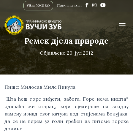
Убла УЖИВО
Постани члан
ПРИК
Ремек дјела природе
Објављено
20. јул 2012
Пише: Милосав Миле Пикула
“Шта ћеш горе виђети, забога. Горе нема ништа“,
одвраћа ме старац, који сједијаше на згодну
камену изнад свог катуна под стијенама Волујака,
да се не верем уз голи гребен из питоме горске
долине.