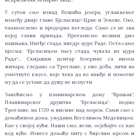
У сутон смо изнад Пешића језера, углављеног
између двије главе Бјеласице-Црне и Зекове. Око,
тамнозелено и продорна погледа. Само се не зна
којој глави припада. Прегазисмо велики дио
пашњака. Нигђе стада, нигдје цуре Раде. Оста само
пјесма: “Бјеласицом пасу стада, чувала их цура
Рада“… Скијашки центар Језерине са низом
жичара, гледано са Троглаве, у ово доба, личи на
узметнуто кљусе, које чека да ко наиђе и помогне
му да се устане да душу не испусти.
Заноћисмо у планинарском дому “Врањак“,
Планинарског друштва “Бјеласица“, подно
Троглаве, на 1720 м висине над морем. Сами смо с
домаћином дома, уљудним Веселином Меденицом.
Као у својој кући. Наши смо, вели, осјећајте се као
код куће. Изнесе домаћу питу с бијелим мрсом и