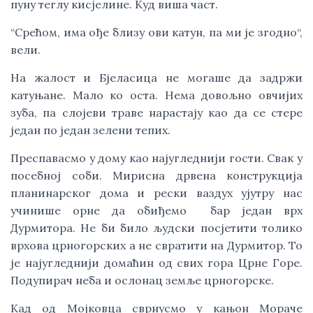
пуну теглу кисјелине. Куд виша част.
“Срећом, има ође близу ови катун, па ми је згодно“,
вели.
На жалост и Бјеласица не могаше да задржи
катуњане. Мало ко оста. Нема довољно овчијих
зуба, па слојеви траве нарастају као да се стере
један по један зелени тепих.
Преспавасмо у дому као најугледнији гости. Свак у
посебној соби. Мирисна дрвена конструкција
планинарског дома и рески ваздух ујутру нас
учинише орне да обиђемо бар један врх
Дурмитора. Не би било људски посјетити толико
врхова црногорских а не свратити на Дурмитор. То
је најугледнији домаћин од свих гора Црне Горе.
Подупирач неба и ослонац земље црногорске.
Кад од Мојковца сврнусмо у кањон Мораче