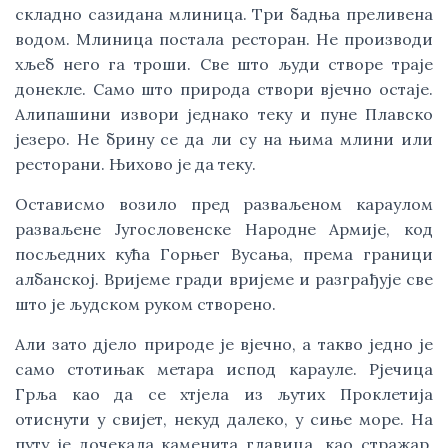
складно сазидана млиница. Три бадња преливена
водом. Млиница постала ресторан. Не производи
хљеб него га троши. Све што људи створе траје
донекле. Само што природа створи вјечно остаје.
Алипашини извори једнако теку и пуне Плавско
језеро. Не брину се да ли су на њима млини или
ресторани. Њихово је да теку.
Остависмо возило пред разваљеном караулом
разваљене Југословенске Народне Армије, код
посљедних кућа Горњег Вусања, према граници
албанској. Вријеме гради вријеме и разграђује све
што је људском руком створено.
Али зато дјело природе је вјечно, а такво једно је
само стотињак метара испод карауле. Рјечица
Грља као да се хтјела из љутих Проклетија
отиснути у свијет, некуд далеко, у сиње море. На
путу је дочекала каменита главица, као стражар,