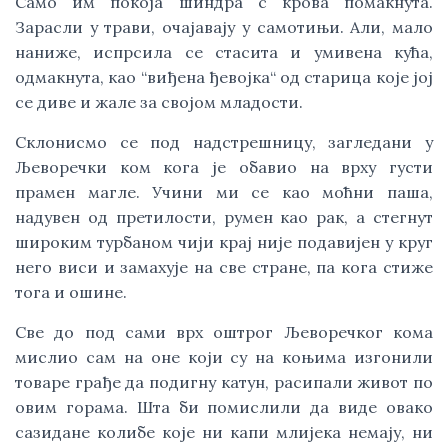
Само им покоја шиндра с крова помакнута.
Зарасли у трави, очајавају у самотињи. Али, мало
наниже, испрсила се стасита и умивена кућа,
одмакнута, као “виђена ђевојка“ од старица које јој
се диве и жале за својом младости.
Склонисмо се под надстрешницу, загледани у
Љеворечки ком кога је обавио на врху густи
прамен магле. Учини ми се као моћни паша,
надувен од претилости, румен као рак, а стегнут
широким турбаном чији крај није подавијен у круг
него виси и замахује на све стране, па кога стиже
тога и ошине.
Све до под сами врх оштрог Љеворечког кома
мислио сам на оне који су на коњима изгонили
товаре грађе да подигну катун, расипали живот по
овим горама. Шта би помислили да виде овако
сазидане колибе које ни капи млијека немају, ни