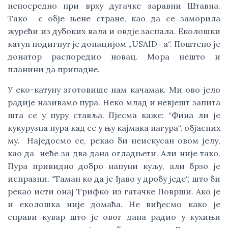
непосредно при врху дугачке заравни Штавна.
Тако с обје њене стране, као да се заморила
журећи из дубоких вала и овдје заспала. Еколошки
катун подигнут је донацијом „USAID- а“. Поштено је
донатор распоредио новац. Мора нешто и
планини да припадне.
У еко-катуну зготовише нам качамак. Ми ово јело
радије називамо пура. Неко млад и невјешт запита
шта се у пуру ставља. Пјесма каже: “Фина ли је
кукурузна пура кад се у њу кајмака нагура“, објасних
му. Наједосмо се, рекао би неискусан овом јелу,
као да неће за два дана огладњети. Али није тако.
Пура привидно добро напуни куљу, али брзо је
испразни. “Таман ко да је ђаво у дробу једе“, што би
рекао исти онај Трифко из гатачке Површи. Ако је
и еколошка није домаћа. Не виђесмо како је
справи кувар што је овог дана радио у кухињи