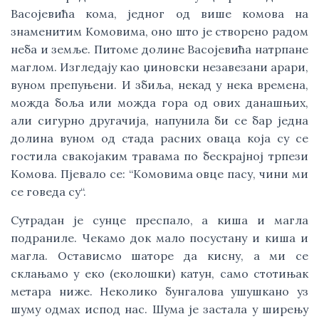
Васојевића кома, једног од више комова на
знаменитим Комовима, оно што је створено радом
неба и земље. Питоме долине Васојевића натрпане
маглом. Изгледају као џиновски незавезани арари,
вуном препуњени. И збиља, некад у нека времена,
можда боља или можда гора од ових данашњих,
али сигурно другачија, напунила би се бар једна
долина вуном од стада расних оваца која су се
гостила свакојаким травама по бескрајној трпези
Комова. Пјевало се: “Комовима овце пасу, чини ми
се говеда су“.
Сутрадан је сунце преспало, а киша и магла
подраниле. Чекамо док мало посустану и киша и
магла. Остависмо шаторе да кисну, а ми се
склањамо у еко (еколошки) катун, само стотињак
метара ниже. Неколико бунгалова ушушкано уз
шуму одмах испод нас. Шума је застала у ширењу