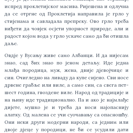
испред проклетијског масива. Ријешена и одлучна
да се отргне од Проклетија направила је грло у
стијенама и савладала препреку. Ово грло треба
виђети да човјек осјети упорност природе, али и
радост којом вода у грло ускаче само да би отишла
даље.
Овдје у Вусању живе само Албанци. И да нијесам
знао, сад бих знао по јеном детаљу. Иде једна
млађа породица, муж, жена, двије дјевојчице и
син. Очигледно на ливаду да купе сијено. Сви носе
дрвене грабље или виле, а само син, са свега пет-
шест година, гвоздене виле. Народ од традиције и
на њиву иде традиционално. Па и ако је најмлађе
дијете, мушко је и треба да носи најопаснију
алатку. Од малена се учи суочавању са опасношћу.
Они неки други модерни народи, са једним или
двоје дјеце у породици, не би се усудили дати