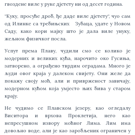
гвоздене виле у руке дјетету ни од десет година.
“Куку, просуће дроб, ђе даде виле дјетету“, чуо сам
од Илинке са требињских Зубаца, удате у Новом
Саду, како кори мајку што је дала виле унуку,
жељном физичког посла.
Успут према Плаву, чудили смо се колико је
модерних и великих кућа, нарочито око Гусиња,
затворено, а ограђено тврдим оградама. Много је
људи овог краја у далеком свијету. Они желе да
покажу своју моћ, али и приврженост завичају,
модерном кућом која умјесто њих бива у старом
крају.
Не чудимо се Плавском језеру, као огледалу
Виситора и врхова Проклетија, него као
непресушном извору моћног Лима. Лим има
довољно воде, али је као заробљеник ограничен у