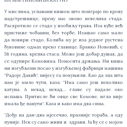
НА МАРТИНОВИЋА КАТУНУ
У мислима, успавани кишом што поиграје по крову
надстрешнице, прену нас звоно невелика стада.
Раскротило се стадо у изобиљу трава. Иза куће већ
пристиже чобанин, без торбе. Изашао само мало
да повири стадо. Колиба му је иза једног рустена
буковине одмах преко главице. Бранко Нововић, с
58 година, крепка стаса. Може још добар душак, да
се одупире Комовима. Поносита држања. Ни киша
ни изгубљени посао у изгубљеној фабрици машина
“Радоје Дакић“, нијесу га покуњили. Као да зна шта
нам је мило чути, каза: “Има само још неколико
катуна. А некад, некад… главе су падале око
испаша. Притисле би овце све Комове, игла није
имала ђе панути“. Каза и како има два сина.
“Дођу на дан-два мјесечно, празније тораба, а оду
пуније. Нек су само живи и здрави. Ја ћу се с мојом