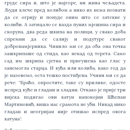
груде сира и, што је најгоре, ни жива чељадета.
Људи клече пред колибом а нико их нема позвати
да се огрију и понуде оним што се затекне у
колиби. А затицало се вазда пуних мјешина сира и
скорупа, два реда шкипа на полици, у свако доба
спремни да се салију и подутуре сваког
добронамјерника. Чинило ми се да оба она точка
зашкрипаше од стида, као некад од терета. Само
сад им шкрипа сјетна и пригушена као глас у
занемогла старца. И кућа или колиба, како год да
је назовемо, оста тешко постиђена. Учини ми се да
рече: “Браћо, опростите, таке су прилике, одосте
испред куће и гладни и хладни. Откако је прије три
вијека подигао ови катун напокојни Шћепан
Мартиновић, виша нас срамота не уби. Никад нико
гладан и неогријан није отишао испред овога
катуна“.