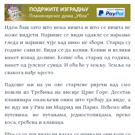
Идем баш зато што нема ништа и што се ништа не
може видјети. Највише се види одакле се најмање
гледа и највише чује кад нико не збори. Старца су
године савиле. Види се да копни. Копни и велики
намет изнад долине. Копне оба, старац од година,
намет од јулског сунца. И оба ће у земљу. Земља за
свакога нађе мјесто.
Падоше ми на ум ове старчеве ријечи кад смо
пошли из Требиња на висије Црне Горе. Десетак
планинара омамљени оним што требају да виде, а
не иду ни у Рим ни Мадрид ни Париз. Нећемо ићи
путевима, но путањама, једностопицама, преко
коса, гребена и кланаца.
Шта су уз пут видјели вазда су причали они који су