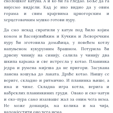
еколошког катуна. А и ко би га гледао. Боље да га
нијесмо видјели. Кад је ико видио да у овим
горама и свим крајевима црногорским и
херцеговачким мушко готови пуру.
Да смо некад свратили у катун под било којим
комом и Васовјевићким и Кучким и Љеворечким
пуру би зготовила домаћица, у повећем котлу
напуњеном кукурузним брашном. Потурила би
дрвену чинију на синију, салила у чинију два
шкипа кајмака и све истресла у котао. Планинка
једра и румена мијеша да не пригори. Засукана
ланена кошуља до лаката. Дрхће котао. Њишу се
вериге, складно и ритмично. И планинка њише, а
има и чиме. Складна игра котла, верига и
набреклих планинкиних груди. Овако и еко-катун
и еко-пура само изазваше жал за оним чега нема.
Не може донација, ма колика и ма чија,
надомјестити оно чега нема.