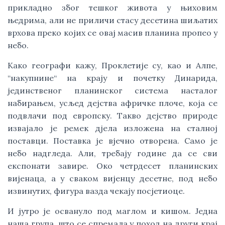
прикладно због тешког живота у њиховим
њедрима, али не приличи стасу десетина шиљатих
врхова преко којих се овај масив планина пропео у
небо.
Како географи кажу, Проклетије су, као и Алпе,
“накупнине“ на крају и почетку Динарида,
јединственог планинског система насталог
набирањем, усљед дејства афричке плоче, која се
подвлачи под европску. Такво дејство природе
извајало је ремек дјела изложена на сталној
поставци. Поставка је вјечно отворена. Само је
небо надгледа. Али, требају године да се сви
експонати завире. Око четрдесет планинских
вијенаца, а у сваком вијенцу десетне, под небо
извинутих, фигура вазда чекају посјетиоце.
И јутро је освануло под маглом и кишом. Једна
наша група, што се спремала у поход на други крај