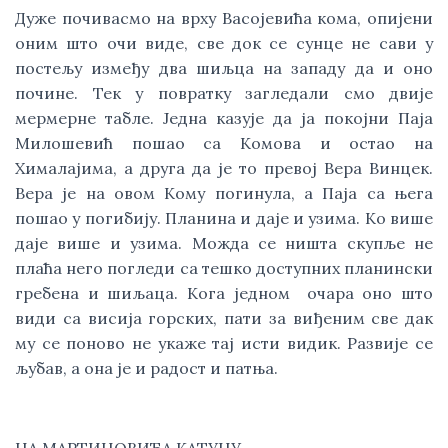
Дуже почивасмо на врху Васојевића кома, опијени
оним што очи виде, све док се сунце не сави у
постељу између два шиљца на западу да и оно
почине. Тек у повратку загледали смо двије
мермерне табле. Једна казује да ја покојни Паја
Милошевић пошао са Комова и остао на
Хималајима, а друга да је то превој Вера Винцек.
Вера је на овом Кому погинула, а Паја са њега
пошао у погибију. Планина и даје и узима. Ко више
даје више и узима. Можда се ништа скупље не
плаћа него погледи са тешко доступних планински
гребена и шиљаца. Кога једном очара оно што
види са висија горских, пати за виђеним све дак
му се поново не укаже тај исти видик. Развије се
љубав, а она је и радост и патња.