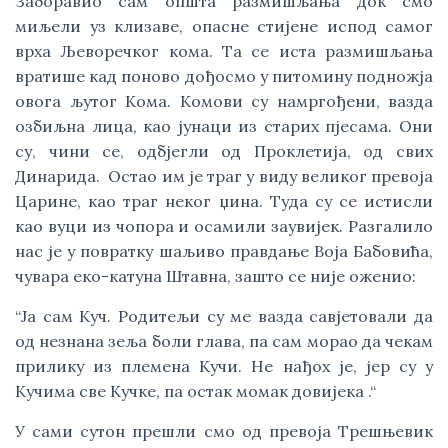
Заборавио сам општа размишљања док смо
миљели уз клизаве, опасне стијене испод самог
врха Љеворечког кома. Та се иста размишљања
вратише кад поново дођосмо у питомину подножја
овога љутог Кома. Комови су намргођени, вазда
озбиљна лица, као јунаци из старих пјесама. Они
су, чини се, одбјегли од Проклетија, од свих
Динарида. Остао им је траг у виду великог превоја
Царине, као траг неког џина. Туда су се истисли
као вуци из чопора и осамили заувијек. Разгалило
нас је у повратку шаљиво правдање Воја Бабовића,
чувара еко-катуна Штавна, зашто се није оженио:
“Ја сам Куч. Родитељи су ме вазда савјетовали да
од незнана зеља боли глава, па сам морао да чекам
прилику из племена Кучи. Не нађох је, јер су у
Кучима све Кучке, па остак момак довијека .“
У сами сутон прешли смо од превоја Трешњевик