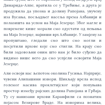
Динарида-Алпе, вратила се у Требиње, а друга је
продужила да упозна и долину Рапојана, увучену
иза Вусања, посљадњег насеља према Албанији и
полазишта на успон на Маја Језерце. Због магле и
повремене кише морали смо одустати од пењања
на Маја Језерце, највиши врх Албаније. У замјену за
пропуштано, гледали смо што смо могли и
посјетили врхове које смо стигли. На крају смо
били задовољни оним што нам је било суђено да
видимо више него да смо успјели освојити Маја
Језерце.
Али освоји нас љепотом околина Гусиња. Најприје,
чувени Алипашини извори. Шикљају врела испод
големог масива проклетијског који попуњава
простор између рајских долина Рапојана и Грбаја.
Ту су нанизани врхови Каранфили са познатим
појасом Везирове браде. На изворима велика,