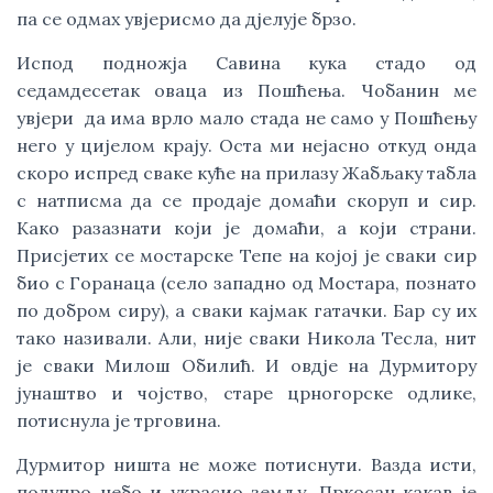
па се одмах увјерисмо да дјелује брзо.
Испод подножја Савина кука стадо од
седамдесетак оваца из Пошћења. Чобанин ме
увјери да има врло мало стада не само у Пошћењу
него у цијелом крају. Оста ми нејасно откуд онда
скоро испред сваке куће на прилазу Жабљаку табла
с натписма да се продаје домаћи скоруп и сир.
Како разазнати који је домаћи, а који страни.
Присјетих се мостарске Тепе на којој је сваки сир
био с Горанаца (село западно од Мостара, познато
по добром сиру), а сваки кајмак гатачки. Бар су их
тако називали. Али, није сваки Никола Тесла, нит
је сваки Милош Обилић. И овдје на Дурмитору
јунаштво и чојство, старе црногорске одлике,
потиснула је трговина.
Дурмитор ништа не може потиснути. Вазда исти,
подупро небо и украсио земљу. Пркосан какав је