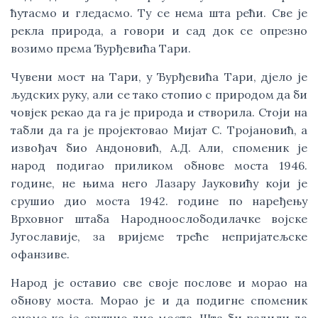
ћутасмо и гледасмо. Ту се нема шта рећи. Све је
рекла природа, а говори и сад док се опрезно
возимо према Ђурђевића Тари.
Чувени мост на Тари, у Ђурђевића Тари, дјело је
људских руку, али се тако стопио с природом да би
човјек рекао да га је природа и створила. Стоји на
табли да га је пројектовао Мијат С. Тројановић, а
извођач био Андоновић, А.Д. Али, споменик је
народ подигао приликом обнове моста 1946.
године, не њима него Лазару Јауковићу који је
срушио дио моста 1942. године по наређењу
Врховног штаба Народноослободилачке војске
Југославије, за вријеме треће непријатељске
офанзиве.
Народ је оставио све своје послове и морао на
обнову моста. Морао је и да подигне споменик