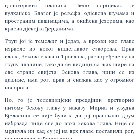
црногорских планина. Њено поријекло је
вулканско. Благог је рељефа, одјевена шумама и
пространим пашњацима, а окићена језерима, као
красна дјевојка ђерданима.
Труп јој је темељит и једар, а врхови као главе
израсле из неког вишеглавог створења. Црна
глава, Зекова глава и Троглава, распоређене су на
трупу планине, тако да се видици са њих шире на
све стране свијета. Зекова глава, чини се из
даљине, има рог, прав и снажан као у огромног
носорога.
Но, то је телевизијски предајник, претворио
питому Зекову главу у наказу. Мирна и уљудна
Бјеласица се није бунила да јој прашњави друм
избразда лице све до врха Зекова глава. Није се
мрднула ни кад су јој на врх главе поставили рог,
неприличан за ћарно лице.