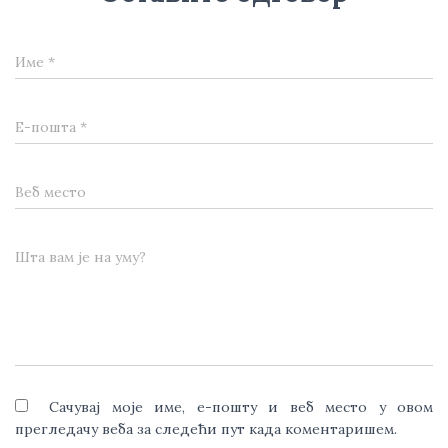
Име
*
Е-пошта
*
Веб место
Шта вам је на уму?
Сачувај моје име, е-пошту и веб место у овом
прегледачу веба за следећи пут када коментаришем.