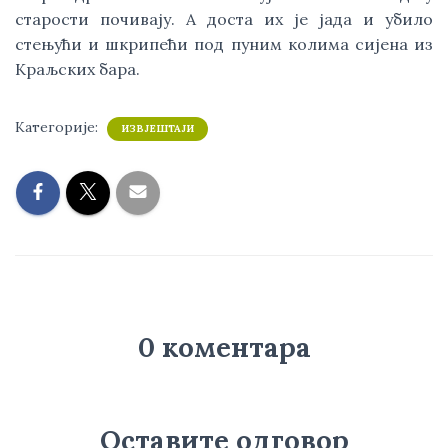
старости почивају. А доста их је јада и убило
стењући и шкрипећи под пуним колима сијена из
Краљских бара.
Категорије:
ИЗВЈЕШТАЈИ
0 коментара
Оставите одговор