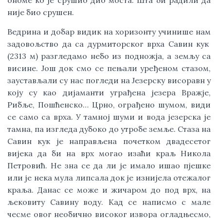
ономе ко је срушио дио моста. Шта би радили да
није био срушен.
Ведрина и добар видик на хоризонту учинише нам
задовољство да са дурмиторског врха Савин кук
(2313 м) разгледамо небо из подножја, а земљу са
висине. Још док смо се пењали уређеном стазом,
заустављали су нас погледи на Језерску висоравн у
коју су као дијаманти уграђена језера Вражје,
Рибље, Пошћенско… Црно, ограђено шумом, види
се само са врха. У тамној шуми и вода језерска је
тамна, па изгледа дубоко до утробе земље. Стаза на
Савин кук је направљена почетком двадесетог
вијека да би на врх могао изаћи краљ Никола
Петровић. Не зна се да ли је имало ишао пјешке
или је нека мула липсала док је изнијела отежалог
краља. Данас се може и жичаром до под врх, на
љековиту Савину воду. Кад се написмо с мале
чесме овог необично високог извора огладњесмо,