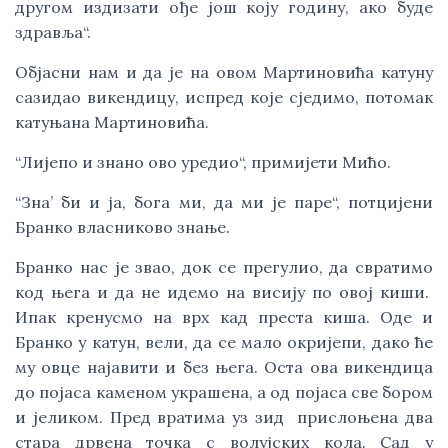
другом издизати ође још коју годину, ако буде
здравља“.
Објасни нам и да је на овом Мартиновића катуну
сазидао викендицу, испред које сједимо, потомак
катуњана Мартиновића.
“Лијепо и знано ово уредио“, примијети Мићо.
“Зна’ би и ја, бога ми, да ми је паре“, потцијени
Бранко власниково знање.
Бранко нас је звао, док се прегулио, да свратимо
код њега и да не идемо на висију по овој киши.
Ипак кренусмо на врх кад преста киша. Оде и
Бранко у катун, вели, да се мало окријепи, дако ће
му овце најавити и без њега. Оста ова викендица
до појаса каменом украшена, а од појаса све бором
и јеликом. Пред вратима уз зид прислоњена два
стара дрвена точка с волујских кола. Сад у