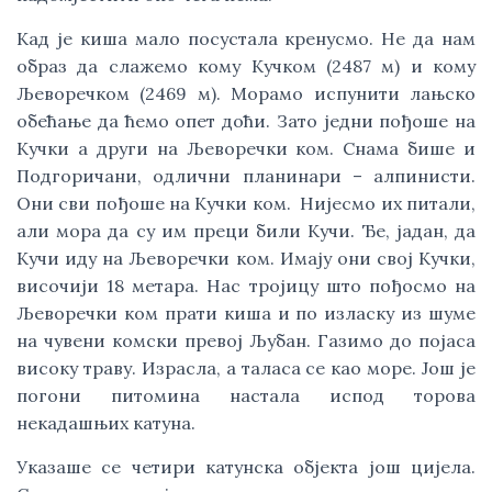
Кад је киша мало посустала кренусмо. Не да нам
образ да слажемо кому Кучком (2487 м) и кому
Љеворечком (2469 м). Морамо испунити лањско
обећање да ћемо опет доћи. Зато једни пођоше на
Кучки а други на Љеворечки ком. Снама бише и
Подгоричани, одлични планинари – алпинисти.
Они сви пођоше на Кучки ком. Нијесмо их питали,
али мора да су им преци били Кучи. Ђе, јадан, да
Кучи иду на Љеворечки ком. Имају они свој Кучки,
височији 18 метара. Нас тројицу што пођосмо на
Љеворечки ком прати киша и по изласку из шуме
на чувени комски превој Љубан. Газимо до појаса
високу траву. Израсла, а таласа се као море. Још је
погони питомина настала испод торова
некадашњих катуна.
Указаше се четири катунска објекта још цијела.