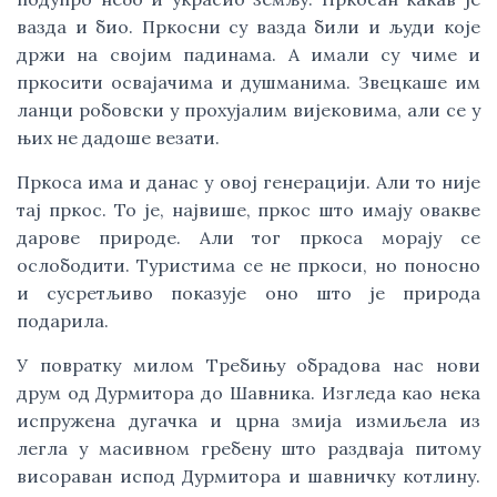
вазда и био. Пркосни су вазда били и људи које
држи на својим падинама. А имали су чиме и
пркосити освајачима и душманима. Звецкаше им
ланци робовски у прохујалим вијековима, али се у
њих не дадоше везати.
Пркоса има и данас у овој генерацији. Али то није
тај пркос. То је, највише, пркос што имају овакве
дарове природе. Али тог пркоса морају се
ослободити. Туристима се не пркоси, но поносно
и сусретљиво показује оно што је природа
подарила.
У повратку милом Требињу обрадова нас нови
друм од Дурмитора до Шавника. Изгледа као нека
испружена дугачка и црна змија измиљела из
легла у масивном гребену што раздваја питому
висораван испод Дурмитора и шавничку котлину.