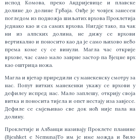
испод Комова, преко Андријевице и плавске
долине до долине Грбаја. Овђе је човјек занесен
погледом из подножја шиљатих врхова Проклетија
једнако као и са самих врхова. Нигдје тако, па чак
ни из алпских долина, не дижу се врхови
вертикално и поносито као да је само њихово небо
према коме су се винули. Магла час открије
врхове, час само мало заврне застор па бјецне врх
као оштрица ножа.
Магла и вјетар приредили су манекенску смотру за
нас. Попут витких манекенки укажу се врхови у
дефилеу испред нас. Мало заплешу, открију своја
витка и поносита тијела и опет нестају иза завјесе.
Дефиле се смјењивао све док ноћ није пала на
долину.
Проклетије и Албанци називају Проклете планине
(Bjeshket e Nemuna)То им је име можда и било