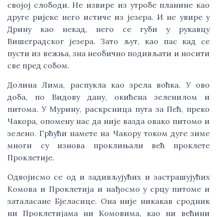
својој слободи. Не извире из утробе планине као
друге ријеке него истиче из језера. И не увире у
Дрину као некад, него се губи у рукавцу
Вишеградског језера. Зато љут, као пас кад се
пусти из вежња, зна необично подивљати и носити
све пред собом.
Долина Лима, распукла као зрела воћка. У ово
доба, по Видову дану, окићена зеленилом и
питома. У Мурину, раскрсница пута за Пећ, преко
Чакора, опомену нас да није вазда овако питомо и
зелено. Грћући намете на Чакору током дуге зиме
многи су изнова проклињали већ проклете
Проклетије.
Одвојисмо се од и задивљујућих и застрашујућих
Комова и Проклетија и нађосмо у срцу питоме и
заталасане Бјеласице. Она није никакав сродник
ни Проклетијама ни Комовима, као ни већини