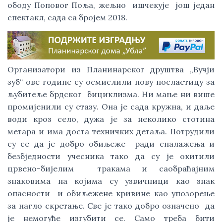
ободу Поповог Поља, жељно  ишчекује  још један 
спектакл, сада са бројем 2018.
Организатори из Планинарског друштва „Вучји 
зуб“ ове године су осмислили нову посластицу за 
љубитеље брдског  бициклизма. Ни мање ни више 
промијенили су стазу. Она је сада кружна, и даље 
води кроз село, дужа је за неколико стотина 
метара и има доста техничких детаља. Потрудили 
су се да је добро обиљеже  ради сналажења и 
безбједности учесника тако да су је окитили 
црвено-бијелим  тракама и саобраћајним 
знаковима на којима су узвичници као знак 
опасности  и обиљежене кривине као упозорење 
за нагло скретање. Све је тако добро означено  да 
је немогуће изгубити се. Само треба бити 