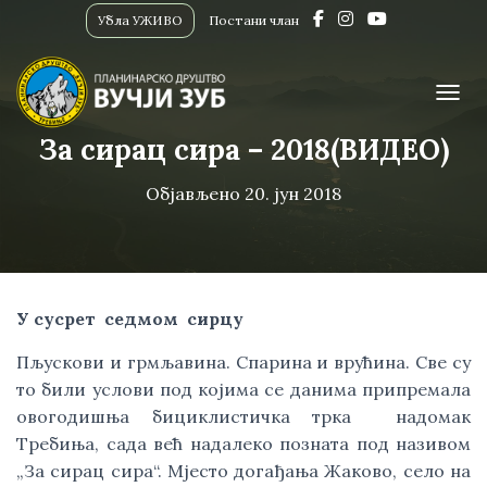
Убла УЖИВО
Постани члан
ПРИК
За сирац сира – 2018(ВИДЕО)
Објављено
20. јун 2018
У сусрет  седмом  сирцу 
Пљускови и грмљавина. Спарина и врућина. Све су 
то били услови под којима се данима припремала 
овогодишња бициклистичка трка  надомак 
Требиња, сада већ надалеко позната под називом 
„За сирац сира“. Мјесто догађања Жаково, село на 