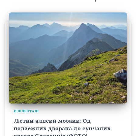
ИЗВЈЕШТАЈИ
Љетни алпски мозаик: Од
подземних дворана до сунчаних
врхова Словеније (ФОТО)