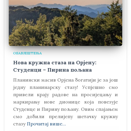
ОБАВЈЕШТЕЊА
Нова кружна стаза на Орјену:
Студенци – Пирина пољана
Планински масив Орјена богатији је за још
једну планинарску стазу! Успјешно смо
привели крају радове на просијецању и
маркирању нове дионице која повезује
Студенце и Пирину пољану. Овим спајањем
смо добили прелијепу шетачку кружну
стазу
Прочитај више…