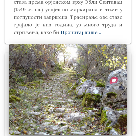
стаза према орјенском врху Обли Свитавaц
(1549 м.н.в.) успјешно маркирана и тиме у
потпуности завршена. Трасирање ове стазе
трајало је низ година, уз много труда и
стрпљења, како би
Прочитај више…