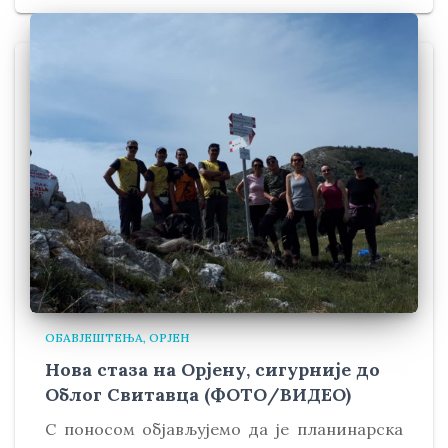
ОБАВЈЕШТЕЊА
ОРЈЕН
Нова стаза на Орјену, сигурније до
Облог Свитавца (ФОТО/ВИДЕО)
С поносом објављујемо да је планинарска