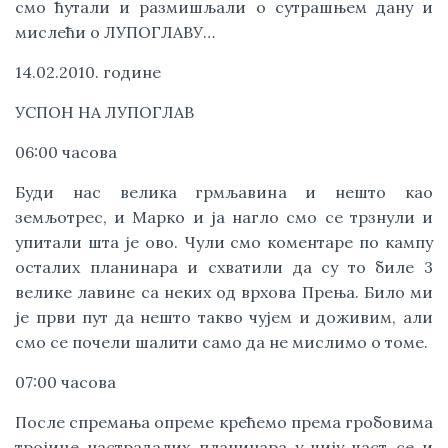
смо ћутали и размишљали о сутрашњем дану и
мислећи о ЛУПОГЛАВУ…
14.02.2010. године
УСПОН НА ЛУПОГЛАВ
06:00 часова
Буди нас велика грмљавина и нешто као
земљотрес, и Марко и ја нагло смо се трзнули и
упитали шта је ово. Чули смо коментаре по кампу
осталих планинара и схватили да су то биле 3
велике лавине са неких од врхова Прења. Било ми
је први пут да нешто такво чујем и доживим, али
смо се почели шалити само да не мислимо о томе.
07:00 часова
После спремања опреме крећемо према гробовима
тројице настрадалих планинара у чију част се и