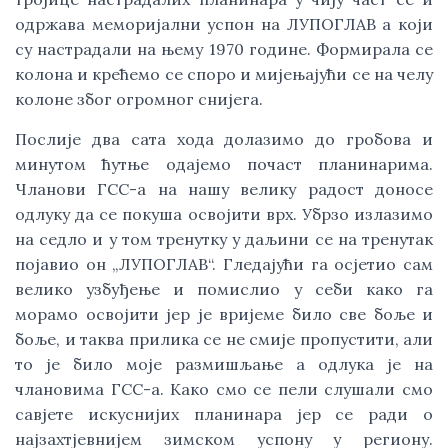
одржава меморијални успон на ЛУПОГЛАВ а који
су настрадали на њему 1970 године. Формирала се
колона и крећемо се споро и мијењајући се на челу
колоне због огромног снијега.
Послије два сата хода долазимо до гробова и
минутом ћутње одајемо почаст планинарима.
Чланови ГСС-а на нашу велику радост доносе
одлуку да се покуша освојити врх. Убрзо излазимо
на седло и у том тренутку у даљини се на тренутак
појавио он „ЛУПОГЛАВ“. Гледајући га осјетио сам
велико узбуђење и помислио у себи како га
морамо освојити јер је вријеме било све боље и
боље, и таква прилика се не смије пропустити, али
то је било моје размишљање а одлука је на
члановима ГСС-а. Како смо се пели слушали смо
савјете искуснијих планинара јер се ради о
најзахтјевнијем зимском успону у региону.