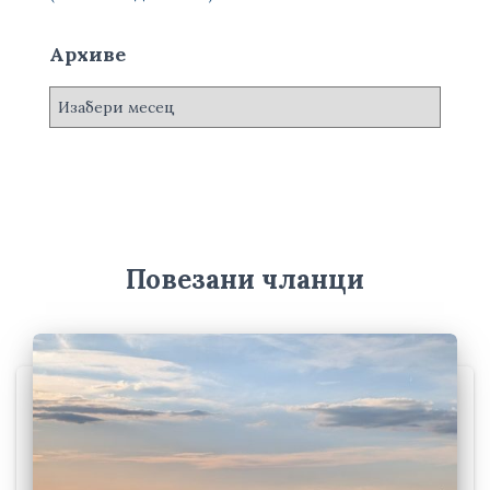
Архиве
А
р
х
и
в
е
Повезани чланци