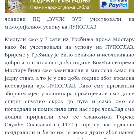
чланови ПД „ВУЧЈИ ЗУБ“ учествовали на
меморијалном успону на ЛУПОГЛАВ
Кренули смо у 7 сати из Требиња према Мостару
како би учествовали на успону на ЛУПОГЛАВ.
Вријеме у Требињу је било облачно и неочекивано
добро и топло за ово доба године. Возећи се према
Мостару били смо замишљени и мислећи само на
једну ствар, а то је у ово доба године због времена
неосвојиви врх ЛУПОГЛАВ. Како смо прилазили
зборном мјесту планинара примијетили смо да се
снијег спустио скроз до пута и само смо се
погледали и помислили шта нас горе чека.Кад смо
дошли пријавили смо се члановима Горске
Службе Спашавања ( ГСС ) који су нас срдачно
поздравили и било им је веома драго због нашег