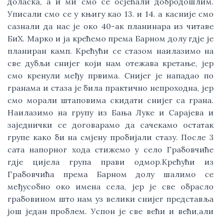
доласка, а и ми смо се осјећали добродошлим.
Уписали смо се у књигу као 13. и 14. а касније смо
сазнали да нас је око 40-ак планинара из читаве
БиХ. Марко и ја крећемо према Барном долу гдје је
планиран камп. Крећући се стазом наилазимо на
све дубљи снијег који нам отежава кретање, јер
смо кренули међу првима. Снијег је нападао по
гранама и стаза је била практично непроходна, јер
смо морали штаповима скидати снијег са грана.
Наилазимо на групу из Бања Луке и Сарајева и
заједнички се договарамо да сачекамо остатак
групе како би на смјену пробијали стазу. После 3
сата напорног хода стижемо у село Грабовчиће
гдје цијела група прави одмор.Крећући из
Грабовчића према Барном долу шалимо се
међусобно око имена села, јер је све обрасло
грабовином што нам уз велики снијег представља
још један проблем. Успон је све већи и већи,али