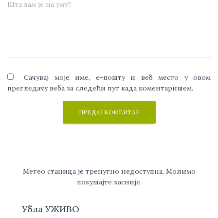
Шта вам је на уму?
Сачувај моје име, е-пошту и веб место у овом
прегледачу веба за следећи пут када коментаришем.
Метео станица је тренутно недоступна. Молимо
покушајте касније.
Убла УЖИВО