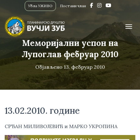
Убла УЖИВО
Постани члан
ПРИК
Меморијални успон на
Лупоглав фебруар 2010
Објављено
13. фебруар 2010
13.02.2010. године
СРЂАН МИЛИВОЈЕВИЋ и МАРКО УКРОПИНА