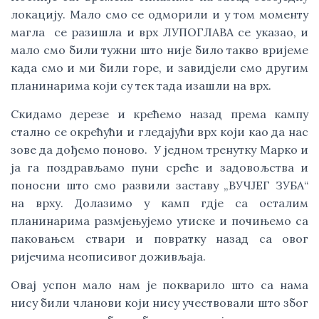
локацију. Мало смо се одморили и у том моменту
магла се разишла и врх ЛУПОГЛАВА се указао, и
мало смо били тужни што није било такво вријеме
када смо и ми били горе, и завидјели смо другим
планинарима који су тек тада изашли на врх.
Скидамо дерезе и крећемо назад према кампу
стално се окрећући и гледајући врх који као да нас
зове да дођемо поново. У једном тренутку Марко и
ја га поздрављамо пуни среће и задовољства и
поносни што смо развили заставу „ВУЧЈЕГ ЗУБА“
на врху. Долазимо у камп гдје са осталим
планинарима размјењујемо утиске и почињемо са
паковањем ствари и повратку назад са овог
ријечима неописивог доживљаја.
Овај успон мало нам је покварило што са нама
нису били чланови који нису учествовали што због