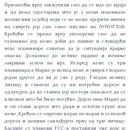
Прилазећи врху закључили смо да се иде до краја
и да нема одустајања што је у мени изазивало
неописиви осјећај који се не може мјерити ничим
на свијету јер сам само мислио на ЛУПОГЛАВ.
Крећући се према врху упозорени смо да не
галамимо јер може доћи до лавине и слушајући
неке планинаре схватам да је ситуација крајње
опасна. Долазимо до велике падине и почиње
завршни успон на врх. Испред мене су три
планинара а Марко је испод мене и увијек гледамо
један другог да ли је све у реду. Гледам велику
литицу и схватам да су ми потребне дерезе и
одлучујем да их ставим јер постоји опасност да се
клизнем што би било погубно. Дајем знак Марку да
и он стави дерезе што ради и остатак групе иза
мене. Крећем се опрезно корак по корак и уз помоћ
дереза и цепина савлађујем прву од три литице.
Касније су чланови ГСС-а поставили уже које је