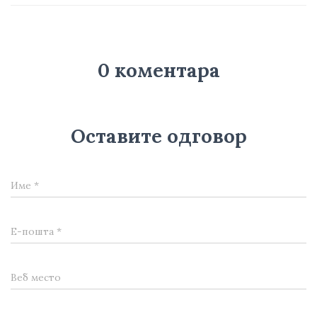
0 коментара
Оставите одговор
Име
*
Е-пошта
*
Веб место