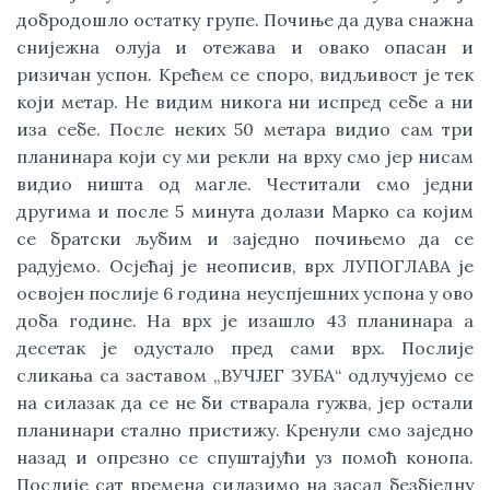
добродошло остатку групе. Почиње да дува снажна
снијежна олуја и отежава и овако опасан и
ризичан успон. Крећем се споро, видљивост је тек
који метар. Не видим никога ни испред себе а ни
иза себе. После неких 50 метара видио сам три
планинара који су ми рекли на врху смо јер нисам
видио ништа од магле. Честитали смо једни
другима и после 5 минута долази Марко са којим
се братски љубим и заједно почињемо да се
радујемо. Осјећај је неописив, врх ЛУПОГЛАВА је
освојен послије 6 година неуспјешних успона у ово
доба године. На врх је изашло 43 планинара а
десетак је одустало пред сами врх. Послије
сликања са заставом „ВУЧЈЕГ ЗУБА“ одлучујемо се
на силазак да се не би стварала гужва, јер остали
планинари стално пристижу. Кренули смо заједно
назад и опрезно се спуштајући уз помоћ конопа.
Послије сат времена силазимо на засад безбједну