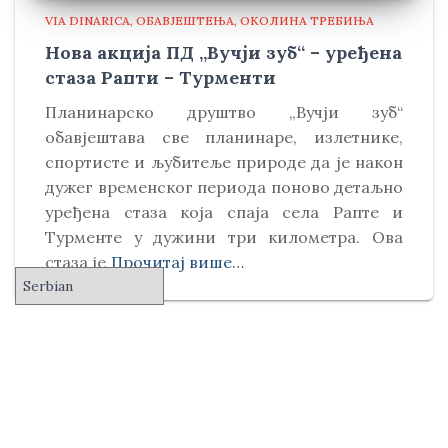
VIA DINARICA
ОБАВЈЕШТЕЊА
ОКОЛИНА ТРЕБИЊА
Нова акција ПД „Вучји зуб“ – уређена
стаза Рапти – Турменти
Планинарско друштво „Вучји зуб“
обавјештава све планинаре, излетнике,
спортисте и љубитеље природе да је након
дужег временског периода поново детаљно
уређена стаза која спаја села Рапте и
Турменте у дужини три километра. Ова
стаза је
Прочитај више…