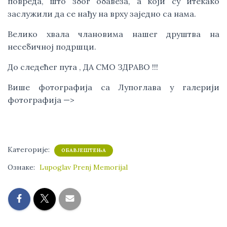
повреда, што због обавеза, а који су итекако
заслужили да се нађу на врху заједно са нама.
Велико хвала члановима нашег друштва на
несебичној подршци.
До следећег пута , ДА СМО ЗДРАВО !!!
Више фотографија са Лупоглава у галерији
фотографија —>
Категорије:
ОБАВЈЕШТЕЊА
Ознаке:
Lupoglav Prenj Memorijal