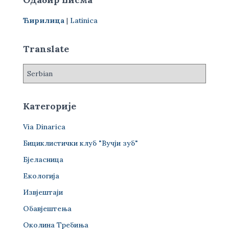
а
г
Ћирилица
|
Latinica
а
з
а
Translate
:
Категорије
Via Dinarica
Бициклистички клуб "Вучји зуб"
Бјеласница
Екологија
Извјештаји
Обавјештења
Околина Требиња