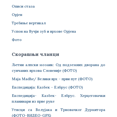
Описи стаза
Орјен
Требиње вертикал
Успон на Вучји зуб и врхове Орјена
Фото
Скорашњи чланци
Љетни алпски мозаик: Од подземних дворана до
сунчаних врхова Словеније (ФОТО)
Maja Madhe/ Велики врх – први пут (ФОТО)
Експедиција: Казбек – Елбрус (ФОТО)
Експедиција- Казбек- Елбрус. Херцеговачки
планинари из прве руке
Утисци са Волујака и Трновачког Дурмитора
(ФОТО-ВИДЕО-GPX)