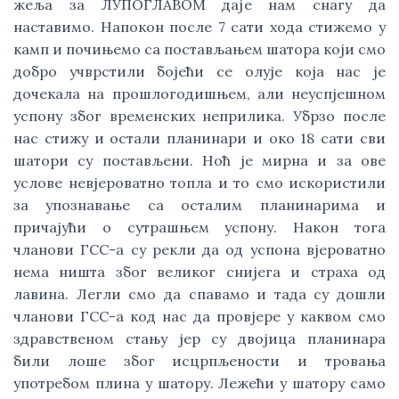
жеља за ЛУПОГЛАВОМ даје нам снагу да
наставимо. Напокон после 7 сати хода стижемо у
камп и почињемо са постављањем шатора који смо
добро учврстили бојећи се олује која нас је
дочекала на прошлогодишњем, али неуспјешном
успону због временских неприлика. Убрзо после
нас стижу и остали планинари и око 18 сати сви
шатори су постављени. Ноћ је мирна и за ове
услове невјероватно топла и то смо искористили
за упознавање са осталим планинарима и
причајући о сутрашњем успону. Након тога
чланови ГСС-а су рекли да од успона вјероватно
нема ништа због великог снијега и страха од
лавина. Легли смо да спавамо и тада су дошли
чланови ГСС-а код нас да провјере у каквом смо
здравственом стању јер су двојица планинара
били лоше због исцрпљености и тровања
употребом плина у шатору. Лежећи у шатору само