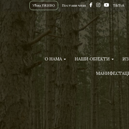
Убла УЖИВО
Постани члан
TikTok
О НАМА
НАШИ ОБЈЕКТИ
ИЗ
МАНИФЕСТАЦ