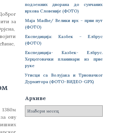
подземних дворана до сунчаних
врхова Словеније (ФОТО)
 Доброг
Maja Madhe/ Велики врх – први пут
ити за
(ФОТО)
рјена,
војити
Експедиција: Казбек – Елбрус
(ФОТО)
пећине,
Експедиција- Казбек- Елбрус.
Херцеговачки планинари из прве
руке
Утисци са Волујака и Трновачког
Дурмитора (ФОТО-ВИДЕО-GPX)
ом
Архиве
А
1380м
р
за ову
х
кишних
и
арског