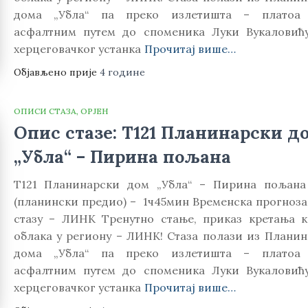
дома „Убла“ па преко излетишта – платоа 
асфалтним путем до споменика Луки Вукаловић
херцеговачког устанка
Прочитај више…
Објављено прије
4 године
ОПИСИ СТАЗА
ОРЈЕН
Опис стазе: Т121 Планинарски д
„Убла“ – Пирина пољана
Т121 Планинарски дом „Убла“ – Пирина пољана
(планински предио) – 1ч45мин Временска прогноза 
стазу – ЛИНК Тренутно стање, приказ кретањa 
облака у региону – ЛИНК! Стаза полази из Планин
дома „Убла“ па преко излетишта – платоа 
асфалтним путем до споменика Луки Вукаловић
херцеговачког устанка
Прочитај више…