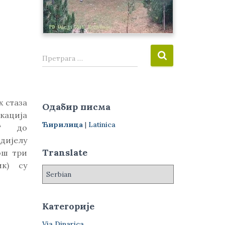
П
Претрага …
р
е
т
р
 стаза
Одабир писма
а
кација
г
Ћирилица
|
Latinica
а“ до
а
дијелу
з
Translate
ош три
а
:
ик) су
Категорије
Via Dinarica