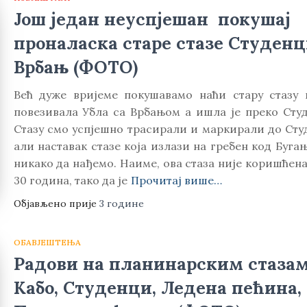
Још један неуспјешан покушај
проналаска старе стазе Студенц
Врбањ (ФОТО)
Већ дуже вријеме покушавамо наћи стару стазу к
повезивала Убла са Врбањом а ишла је преко Студ
Стазу смо успјешно трасирали и маркирали до Сту
али наставак стазе која излази на гребен код Буга
никако да нађемо. Наиме, ова стаза није коришћен
30 година, тако да је
Прочитај више…
Објављено прије
3 године
ОБАВЈЕШТЕЊА
Радови на планинарским стазам
Кабо, Студенци, Ледена пећина,