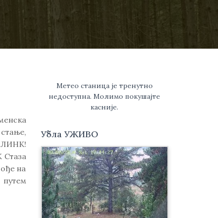
Метео станица је тренутно
недоступна. Молимо покушајте
касније.
менска
 стање,
Убла УЖИВО
 ЛИНК!
К Стаза
дође на
путем