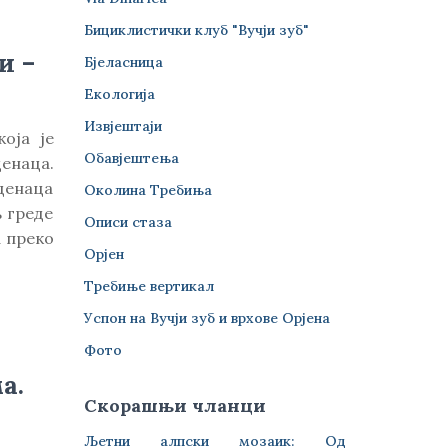
Бициклистички клуб "Вучји зуб"
и –
Бјеласница
Екологија
Извјештаји
оја је
Обавјештења
енаца.
денаца
Околина Требиња
њ греде
Описи стаза
а преко
Орјен
Требиње вертикал
Успон на Вучји зуб и врхове Орјена
Фото
а.
Скорашњи чланци
Љетни алпски мозаик: Од