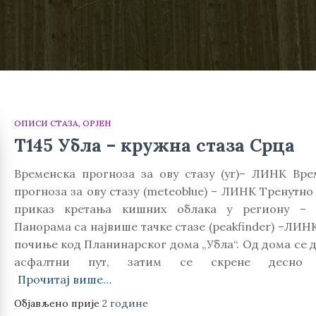
ОПИСИ СТАЗА
ОРЈЕН
Т145 Убла – кружна стаза Срца
Временска прогноза за ову стазу (yr)– ЛИНК Вре
прогноза за ову стазу (meteoblue) – ЛИНК Тренутно
приказ кретања кишних облака у региону –
Панорама са највише тачке стазе (peakfinder) –ЛИН
почиње код Планинарског дома „Убла“. Од дома се 
асфалтни пут, затим се скрене десно 
Прочитај више…
Објављено прије
2 године