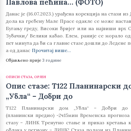
Павлова пећина… (ФОТО)
Данас је (16.07.2023.) урађена корекција на стази из
дола ка гребену Мале Прасе одакле се може настав
Бугању греду, Високи бријег или на највиши врх О
Зубачки/ Велики кабао. Елем, раније се морало од
пет минута да би са главне стазе дошли до Ледене 
а од данас
Прочитај више…
Објављено прије
3 године
ОПИСИ СТАЗА
ОРЈЕН
Опис стазе: Т122 Планинарски д
„Убла“ – Добри до
Т122 Планинарски дом „Убла“ – Добри до 
(планински предио) -2ч15мин Временска прогноза 
стазу – ЛИНК Тренутно стање и приказ кретањa 
облака у региону – ЛИНК! Стаза полази из Планин