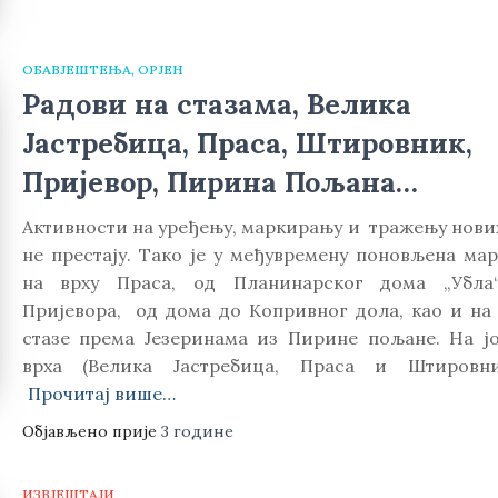
ОБАВЈЕШТЕЊА
ОРЈЕН
Радови на стазама, Велика
Јастребица, Праса, Штировник,
Пријевор, Пирина Пољана…
Активности на уређењу, маркирању и тражењу нових
не престају. Тако је у међувремену поновљена мар
на врху Праса, од Планинарског дома „Убл
Пријевора, од дома до Копривног дола, као и на 
стазе према Језеринама из Пирине пољане. На ј
врха (Велика Јастребица, Праса и Штировн
Прочитај више…
Објављено прије
3 године
ИЗВЈЕШТАЈИ