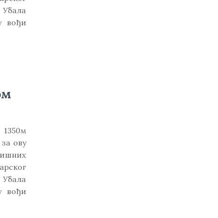
в
Убала
е
у вођи
ом
 1350м
за ову
кишних
арског
Убала
у вођи